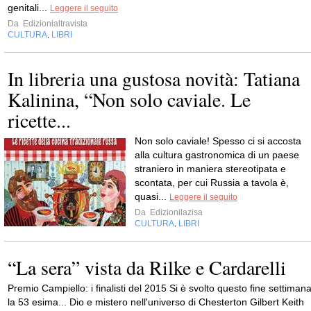
genitali...
Leggere il seguito
Da
Edizionialtravista
CULTURA
LIBRI
,
In libreria una gustosa novità: Tatiana
Kalinina, “Non solo caviale. Le
ricette...
Non solo caviale! Spesso ci si accosta
alla cultura gastronomica di un paese
straniero in maniera stereotipata e
scontata, per cui Russia a tavola è,
quasi...
Leggere il seguito
Da
Edizionilazisa
CULTURA
LIBRI
,
“La sera” vista da Rilke e Cardarelli
Premio Campiello: i finalisti del 2015 Si è svolto questo fine settiman
la 53 esima... Dio e mistero nell'universo di Chesterton Gilbert Keith