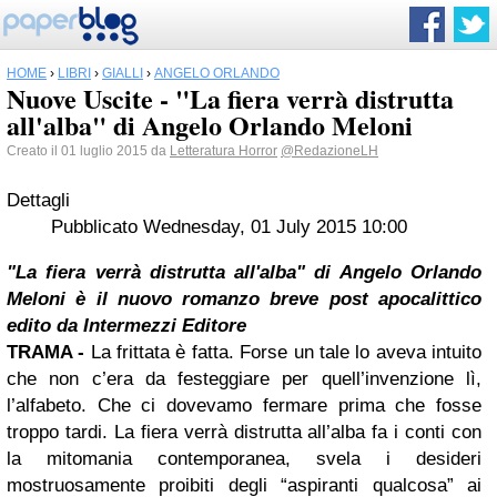
HOME
›
LIBRI
›
GIALLI
›
ANGELO ORLANDO
Nuove Uscite - "La fiera verrà distrutta
all'alba" di Angelo Orlando Meloni
Creato il 01 luglio 2015 da
Letteratura Horror
@RedazioneLH
Dettagli
Pubblicato Wednesday, 01 July 2015 10:00
"La fiera verrà distrutta all'alba" di
Angelo Orlando
Meloni è il nuovo romanzo breve post apocalittico
edito da Intermezzi Editore
TRAMA -
La frittata è fatta. Forse un tale lo aveva intuito
che non c’era da festeggiare per quell’invenzione lì,
l’alfabeto. Che ci dovevamo fermare prima che fosse
troppo tardi. La fiera verrà distrutta all’alba fa i conti con
la mitomania contemporanea, svela i desideri
mostruosamente proibiti degli “aspiranti qualcosa” ai