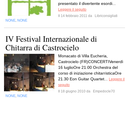
presentato il divertente esordi...
Leggere il seguito
Il 14 febbraio 2011 da
Libriconsigliati
NONE
NONE
,
IV Festival Internazionale di
Chitarra di Castrocielo
Monacato di Villa Eucheria,
Castrocielo (FR)CONCERTIVenerdì
16 luglioOre 21.00 Orchestra del
corso di iniziazione chitarristicaOre
21.30 Eon Guitar Quartet...
Leggere il
seguito
Il 18 giugno 2010 da
Empedocle70
NONE
NONE
,