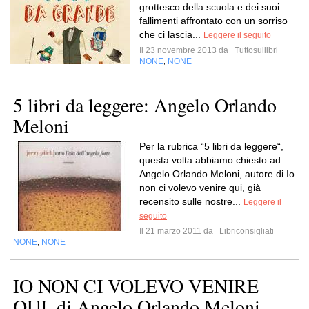
grottesco della scuola e dei suoi
fallimenti affrontato con un sorriso
che ci lascia...
Leggere il seguito
Il 23 novembre 2013 da
Tuttosuilibri
NONE
NONE
,
5 libri da leggere: Angelo Orlando
Meloni
Per la rubrica “5 libri da leggere“,
questa volta abbiamo chiesto ad
Angelo Orlando Meloni, autore di Io
non ci volevo venire qui, già
recensito sulle nostre...
Leggere il
seguito
Il 21 marzo 2011 da
Libriconsigliati
NONE
NONE
,
IO NON CI VOLEVO VENIRE
QUI, di Angelo Orlando Meloni