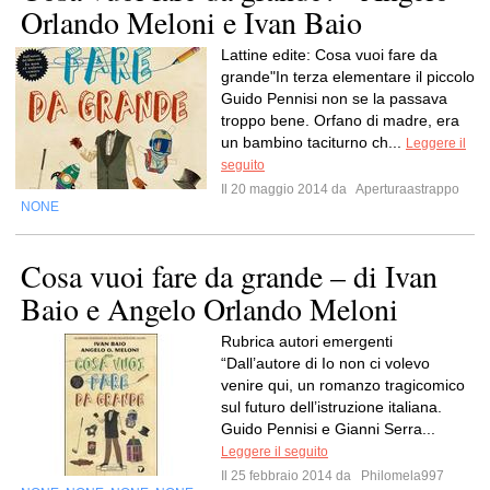
Orlando Meloni e Ivan Baio
Lattine edite: Cosa vuoi fare da
grande"In terza elementare il piccolo
Guido Pennisi non se la passava
troppo bene. Orfano di madre, era
un bambino taciturno ch...
Leggere il
seguito
Il 20 maggio 2014 da
Aperturaastrappo
NONE
Cosa vuoi fare da grande – di Ivan
Baio e Angelo Orlando Meloni
Rubrica autori emergenti
“Dall’autore di Io non ci volevo
venire qui, un romanzo tragicomico
sul futuro dell’istruzione italiana.
Guido Pennisi e Gianni Serra...
Leggere il seguito
Il 25 febbraio 2014 da
Philomela997