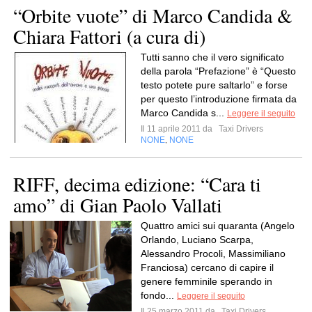
“Orbite vuote” di Marco Candida &
Chiara Fattori (a cura di)
Tutti sanno che il vero significato
della parola “Prefazione” è “Questo
testo potete pure saltarlo” e forse
per questo l’introduzione firmata da
Marco Candida s...
Leggere il seguito
Il 11 aprile 2011 da
Taxi Drivers
NONE
NONE
,
RIFF, decima edizione: “Cara ti
amo” di Gian Paolo Vallati
Quattro amici sui quaranta (Angelo
Orlando, Luciano Scarpa,
Alessandro Procoli, Massimiliano
Franciosa) cercano di capire il
genere femminile sperando in
fondo...
Leggere il seguito
Il 25 marzo 2011 da
Taxi Drivers