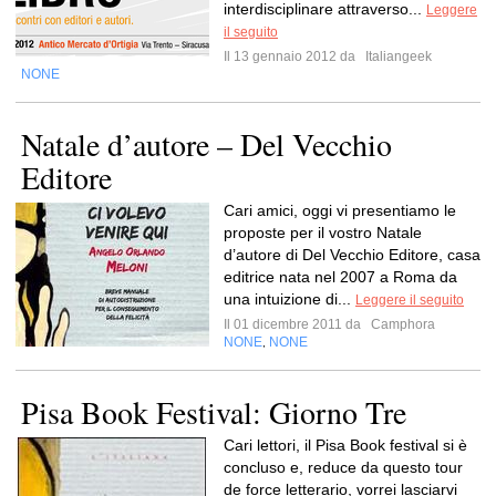
interdisciplinare attraverso...
Leggere
il seguito
Il 13 gennaio 2012 da
Italiangeek
NONE
Natale d’autore – Del Vecchio
Editore
Cari amici, oggi vi presentiamo le
proposte per il vostro Natale
d’autore di Del Vecchio Editore, casa
editrice nata nel 2007 a Roma da
una intuizione di...
Leggere il seguito
Il 01 dicembre 2011 da
Camphora
NONE
NONE
,
Pisa Book Festival: Giorno Tre
Cari lettori, il Pisa Book festival si è
concluso e, reduce da questo tour
de force letterario, vorrei lasciarvi