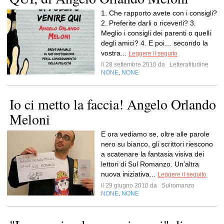
1. Che rapporto avete con i consigli?
2. Preferite darli o riceverli? 3.
Meglio i consigli dei parenti o quelli
degli amici? 4. E poi… secondo la
vostra...
Leggere il seguito
Il 28 settembre 2010 da
Letteratitudine
NONE
NONE
,
Io ci metto la faccia! Angelo Orlando
Meloni
E ora vediamo se, oltre alle parole
nero su bianco, gli scrittori riescono
a scatenare la fantasia visiva dei
lettori di Sul Romanzo. Un’altra
nuova iniziativa...
Leggere il seguito
Il 29 giugno 2010 da
Sulromanzo
NONE
NONE
,