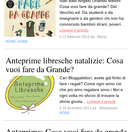
Ivan Baio Angelo Orlando Meloni
Cosa vuoi fare da grande? Del
Vecchio ed. Da studenti o da
insegnanti o da genitori chi non ha
conosciuto bambini strani, poveri...
Leggere il seguito
Il 12 febbraio 2014 da
Maryz
NONE
NONE
,
Anteprime libresche natalizie: Cosa
vuoi fare da Grande?
Cari Bloggalettori, avete già finito di
fare i regali? Come ogni anno ciò
che più amo regalare sono i libri e
ogni volta mi sforzo di trovare la
storia giusta...
Leggere il seguito
Il 19 dicembre 2013 da
Silviadaveri
NONE
Anteprima: Cosa vuoi fare da grande