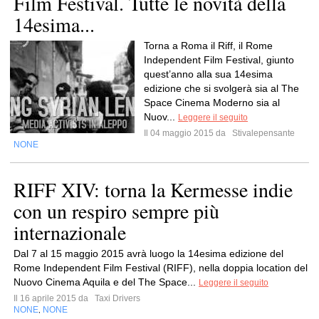
Film Festival. Tutte le novità della
14esima...
Torna a Roma il Riff, il Rome
Independent Film Festival, giunto
quest’anno alla sua 14esima
edizione che si svolgerà sia al The
Space Cinema Moderno sia al
Nuov...
Leggere il seguito
Il 04 maggio 2015 da
Stivalepensante
NONE
RIFF XIV: torna la Kermesse indie
con un respiro sempre più
internazionale
Dal 7 al 15 maggio 2015 avrà luogo la 14esima edizione del
Rome Independent Film Festival (RIFF), nella doppia location del
Nuovo Cinema Aquila e del The Space...
Leggere il seguito
Il 16 aprile 2015 da
Taxi Drivers
NONE
NONE
,