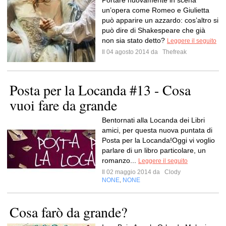
Portare nuovamente in scena
un’opera come Romeo e Giulietta
può apparire un azzardo: cos’altro si
può dire di Shakespeare che già
non sia stato detto?
Leggere il seguito
Il 04 agosto 2014 da
Thefreak
Posta per la Locanda #13 - Cosa
vuoi fare da grande
Bentornati alla Locanda dei Libri
amici, per questa nuova puntata di
Posta per la Locanda!Oggi vi voglio
parlare di un libro particolare, un
romanzo...
Leggere il seguito
Il 02 maggio 2014 da
Clody
NONE
NONE
,
Cosa farò da grande?