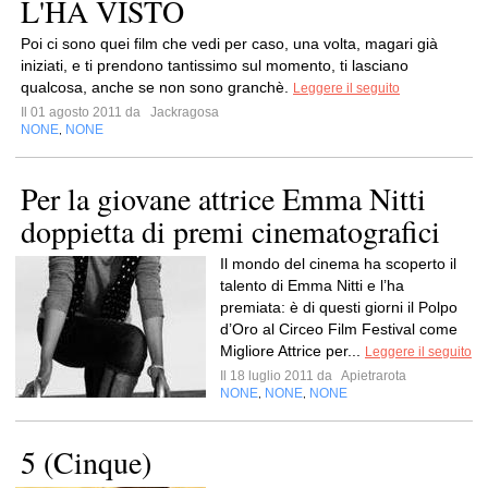
L'HA VISTO
Poi ci sono quei film che vedi per caso, una volta, magari già
iniziati, e ti prendono tantissimo sul momento, ti lasciano
qualcosa, anche se non sono granchè.
Leggere il seguito
Il 01 agosto 2011 da
Jackragosa
NONE
NONE
,
Per la giovane attrice Emma Nitti
doppietta di premi cinematografici
Il mondo del cinema ha scoperto il
talento di Emma Nitti e l’ha
premiata: è di questi giorni il Polpo
d’Oro al Circeo Film Festival come
Migliore Attrice per...
Leggere il seguito
Il 18 luglio 2011 da
Apietrarota
NONE
NONE
NONE
,
,
5 (Cinque)