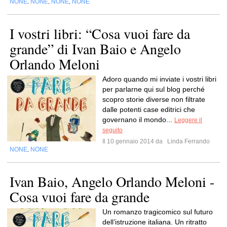
NONE
NONE
NONE
NONE
,
,
,
I vostri libri: “Cosa vuoi fare da
grande” di Ivan Baio e Angelo
Orlando Meloni
Adoro quando mi inviate i vostri libri
per parlarne qui sul blog perché
scopro storie diverse non filtrate
dalle potenti case editrici che
governano il mondo...
Leggere il
seguito
Il 10 gennaio 2014 da
Linda Ferrando
NONE
NONE
,
Ivan Baio, Angelo Orlando Meloni -
Cosa vuoi fare da grande
Un romanzo tragicomico sul futuro
dell’istruzione italiana. Un ritratto