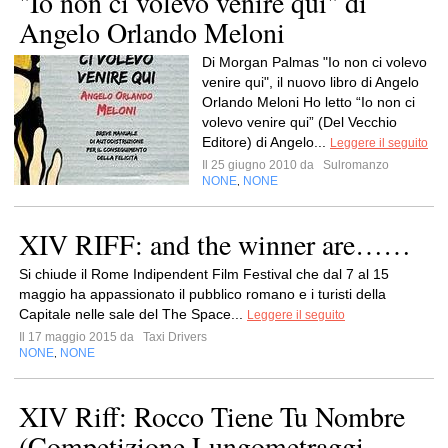
"Io non ci volevo venire qui" di
Angelo Orlando Meloni
Di Morgan Palmas "Io non ci volevo
venire qui", il nuovo libro di Angelo
Orlando Meloni Ho letto “Io non ci
volevo venire qui” (Del Vecchio
Editore) di Angelo...
Leggere il seguito
Il 25 giugno 2010 da
Sulromanzo
NONE
NONE
,
XIV RIFF: and the winner are……
Si chiude il Rome Indipendent Film Festival che dal 7 al 15
maggio ha appassionato il pubblico romano e i turisti della
Capitale nelle sale del The Space...
Leggere il seguito
Il 17 maggio 2015 da
Taxi Drivers
NONE
NONE
,
XIV Riff: Rocco Tiene Tu Nombre
(Competizione Lungometraggi