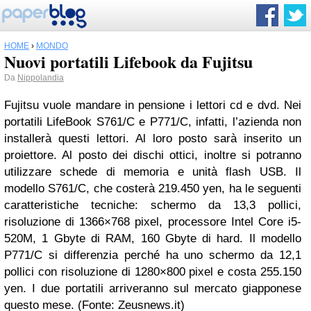
HOME
›
MONDO
Nuovi portatili Lifebook da Fujitsu
Da
Nippolandia
Fujitsu vuole mandare in pensione i lettori cd e dvd. Nei
portatili LifeBook S761/C e P771/C, infatti, l’azienda non
installerà questi lettori. Al loro posto sarà inserito un
proiettore. Al posto dei dischi ottici, inoltre si potranno
utilizzare schede di memoria e unità flash USB. Il
modello S761/C, che costerà 219.450 yen, ha le seguenti
caratteristiche tecniche: schermo da 13,3 pollici,
risoluzione di 1366×768 pixel, processore Intel Core i5-
520M, 1 Gbyte di RAM, 160 Gbyte di hard. Il modello
P771/C si differenzia perché ha uno schermo da 12,1
pollici con risoluzione di 1280×800 pixel e costa 255.150
yen. I due portatili arriveranno sul mercato giapponese
questo mese. (Fonte: Zeusnews.it)