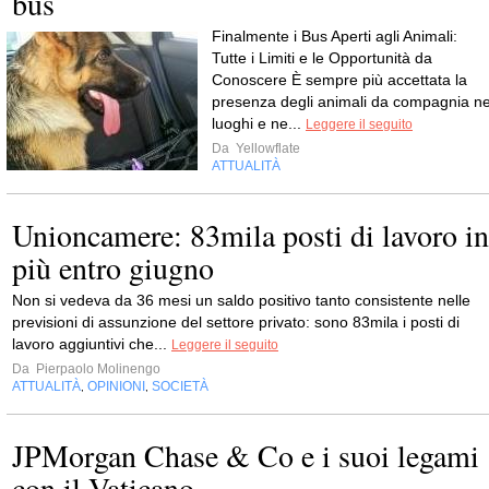
bus
Finalmente i Bus Aperti agli Animali:
Tutte i Limiti e le Opportunità da
Conoscere È sempre più accettata la
presenza degli animali da compagnia ne
luoghi e ne...
Leggere il seguito
Da
Yellowflate
ATTUALITÀ
Unioncamere: 83mila posti di lavoro in
più entro giugno
Non si vedeva da 36 mesi un saldo positivo tanto consistente nelle
previsioni di assunzione del settore privato: sono 83mila i posti di
lavoro aggiuntivi che...
Leggere il seguito
Da
Pierpaolo Molinengo
ATTUALITÀ
OPINIONI
SOCIETÀ
,
,
JPMorgan Chase & Co e i suoi legami
con il Vaticano