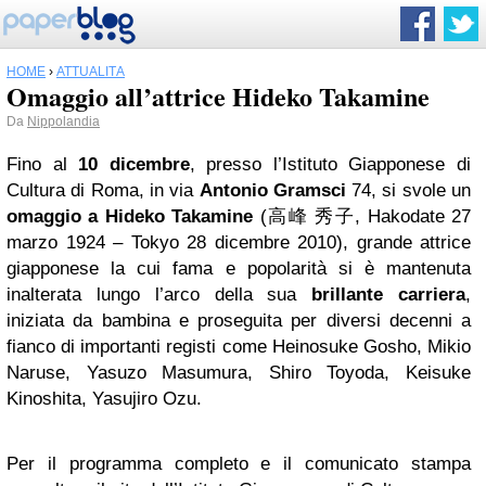
HOME
›
ATTUALITÀ
Omaggio all’attrice Hideko Takamine
Da
Nippolandia
Fino al
10 dicembre
, presso l’Istituto Giapponese di
Cultura di Roma, in via
Antonio Gramsci
74, si svole un
omaggio a Hideko Takamine
(高峰 秀子, Hakodate 27
marzo 1924 – Tokyo 28 dicembre 2010), grande attrice
giapponese la cui fama e popolarità si è mantenuta
inalterata lungo l’arco della sua
brillante carriera
,
iniziata da bambina e proseguita per diversi decenni a
fianco di importanti registi come Heinosuke Gosho, Mikio
Naruse, Yasuzo Masumura, Shiro Toyoda, Keisuke
Kinoshita, Yasujiro Ozu.
Per il programma completo e il comunicato stampa