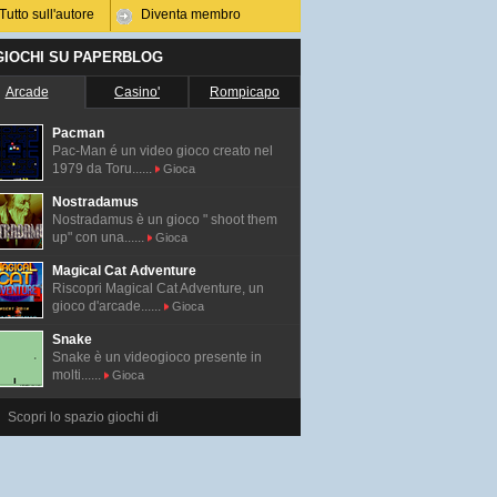
Tutto sull'autore
Diventa membro
 GIOCHI SU PAPERBLOG
Arcade
Casino'
Rompicapo
Pacman
Pac-Man é un video gioco creato nel
1979 da Toru......
Gioca
Nostradamus
Nostradamus è un gioco " shoot them
up" con una......
Gioca
Magical Cat Adventure
Riscopri Magical Cat Adventure, un
gioco d'arcade......
Gioca
Snake
Snake è un videogioco presente in
molti......
Gioca
Scopri lo spazio giochi di