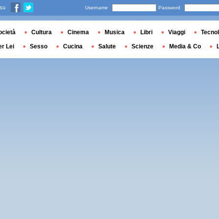
 su
Username
Password
ocietà
Cultura
Cinema
Musica
Libri
Viaggi
Tecnol
er Lei
Sesso
Cucina
Salute
Scienze
Media & Co