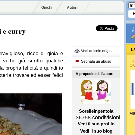
Giochi
Autori
i e curry
L
Vedi articolo originale
aviglioso, ricco di gioia e
e vi ho già scritto qualche
L'
Segnala un abuso
GI
a propria felicità e quindi io
A proposito dell'autore
oterla trovare ed esser felici
Sorelleinpentola
Agi
36758
condivisioni
Vedi il suo profilo
Vedi il suo blog