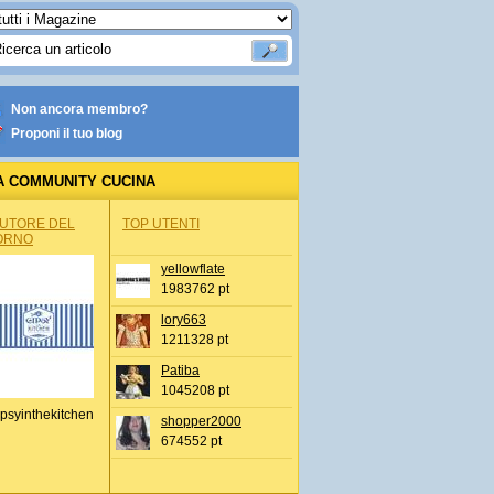
Non ancora membro?
Proponi il tuo blog
A COMMUNITY CUCINA
AUTORE DEL
TOP UTENTI
ORNO
yellowflate
1983762 pt
lory663
1211328 pt
Patiba
1045208 pt
psyinthekitchen
shopper2000
674552 pt