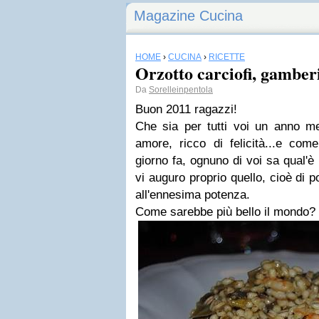
Magazine Cucina
HOME
›
CUCINA
›
RICETTE
Orzotto carciofi, gamber
Da
Sorelleinpentola
Buon 2011 ragazzi!
Che sia per tutti voi un anno mer
amore, ricco di felicità...e com
giorno fa, ognuno di voi sa qual'è l
vi auguro proprio quello, cioè di p
all'ennesima potenza.
Come sarebbe più bello il mondo?