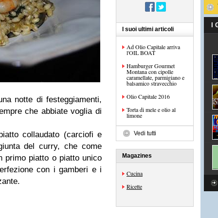
I
I suoi ultimi articoli
Ad Olio Capitale arriva
l'OIL BOAT
Hamburger Gourmet
Montana con cipolle
caramellate, parmigiano e
balsamico stravecchio
Olio Capitale 2016
na notte di festeggiamenti,
Torta di mele e olio al
sempre che abbiate voglia di
limone
iatto collaudato (carciofi e
Vedi tutti
giunta del curry, che come
Magazines
 primo piatto o piatto unico
perfezione con i gamberi e i
Cucina
zzante.
Ricette