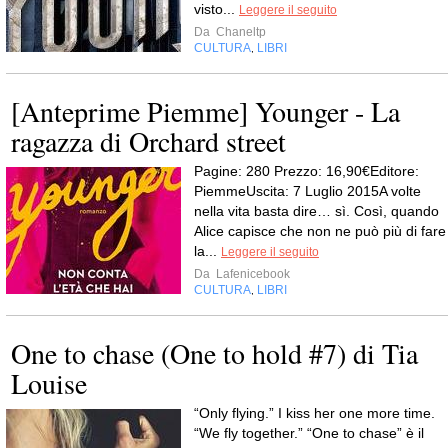
visto...
Leggere il seguito
Da
Chaneltp
CULTURA
LIBRI
,
[Anteprime Piemme] Younger - La
ragazza di Orchard street
Pagine: 280 Prezzo: 16,90€Editore:
PiemmeUscita: 7 Luglio 2015A volte
nella vita basta dire… sì. Così, quando
Alice capisce che non ne può più di fare
la...
Leggere il seguito
Da
Lafenicebook
CULTURA
LIBRI
,
One to chase (One to hold #7) di Tia
Louise
“Only flying.” I kiss her one more time.
“We fly together.” “One to chase” è il