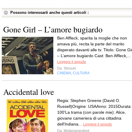
Possono interessarti anche questi articoli :
Gone Girl – L’amore bugiardo
Ben Affleck, sparita la moglie che non
amava più, recita la parte del marito
disperato davanti alle tv. Titolo: Gone Gi
– L’amore bugiardo Cast: Ben Affleck,...
Leggere il seguito
Da
Sbruuls
CINEMA
CULTURA
,
Accidental love
Regia: Stephen Greene (David O.
Russell)Origine: USAAnno: 2015Durata:
100'La trama (con parole mie): Alice,
giovane cameriera di una cittadina
dell'Indiana...
Leggere il seguito
Da
Misterjamesford