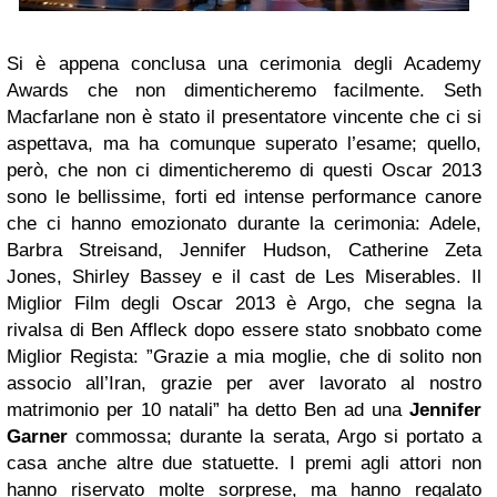
Si è appena conclusa una cerimonia degli Academy
Awards che non dimenticheremo facilmente. Seth
Macfarlane non è stato il presentatore vincente che ci si
aspettava, ma ha comunque superato l’esame; quello,
però, che non ci dimenticheremo di questi Oscar 2013
sono le bellissime, forti ed intense performance canore
che ci hanno emozionato durante la cerimonia: Adele,
Barbra Streisand, Jennifer Hudson, Catherine Zeta
Jones, Shirley Bassey e il cast de Les Miserables. Il
Miglior Film
degli Oscar 2013 è Argo, che segna la
rivalsa di Ben Affleck dopo essere stato snobbato come
Miglior Regista
: ”Grazie a mia moglie, che di solito non
associo all’Iran, grazie per aver lavorato al nostro
matrimonio per 10 natali” ha detto Ben ad una
Jennifer
Garner
commossa; durante la serata, Argo si portato a
casa anche altre due statuette. I premi agli attori non
hanno riservato molte sorprese, ma hanno regalato