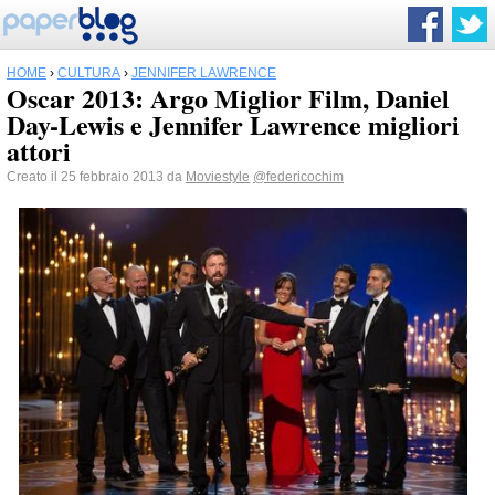
HOME
›
CULTURA
›
JENNIFER LAWRENCE
Oscar 2013: Argo Miglior Film, Daniel
Day-Lewis e Jennifer Lawrence migliori
attori
Creato il 25 febbraio 2013 da
Moviestyle
@federicochim