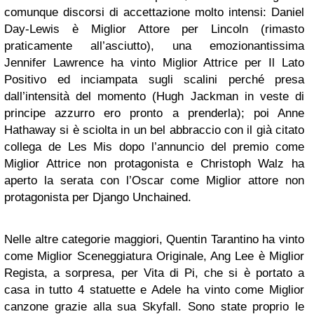
comunque discorsi di accettazione molto intensi: Daniel
Day-Lewis è
Miglior Attore
per Lincoln (rimasto
praticamente all’asciutto), una emozionantissima
Jennifer Lawrence ha vinto
Miglior Attrice
per Il Lato
Positivo ed inciampata sugli scalini perché presa
dall’intensità del momento (Hugh Jackman in veste di
principe azzurro ero pronto a prenderla); poi Anne
Hathaway si è sciolta in un bel abbraccio con il già citato
collega de Les Mis dopo l’annuncio del premio come
Miglior Attrice non protagonista
e Christoph Walz ha
aperto la serata con l’Oscar come
Miglior attore non
protagonista
per Django
U
nchained.
Nelle altre categorie maggiori, Quentin Tarantino ha vinto
come
Miglior Sceneggiatura Originale
, Ang Lee è
Miglior
Regista
, a sorpresa, per Vita di Pi, che si è portato a
casa in tutto 4 statuette e Adele ha vinto come
Miglior
canzone
grazie alla sua Skyfall. Sono state proprio le