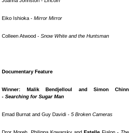
Joanna Johnston -
Lincoln
Eiko Ishioka -
Mirror Mirror
Colleen Atwood -
Snow White and the Huntsman
Documentary Feature
Winner: Malik Bendjelloul and Simon Chinn
-
Searching for Sugar Man
Emad Burnat and Guy Davidi -
5 Broken Cameras
Dror Moreh, Philippa Kowarsky and
Estelle
Fialon -
The