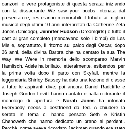
canzoni le vere protagoniste di questa serata: iniziando
con la dissacrante We saw your boobs intonata dal
presentatore, resteranno memorabili il tributo ai migliori
musical degli ultimi 10 anni interpretati da Catherine Zeta
Jones (Chicago),
Jennifer Hudson
(Dreamgirls) e tutto il
cast al gran completo (mancavano solo i bimbi) de Les
Mis e, soprattutto, il ritorno sul palco degli Oscar, dopo
36 anni, della divina Barbra che ha cantato la sua The
Way We Were in memoria dello scomparso Marvin
Hamlisch. Adele ha brillato, letteralmente, esibendosi per
la prima volta dopo il parto con Skyfall, mentre la
leggendaria Shirley Bassey ha dato una lezione di classe
a tutte le aspiranti dive; poi ancora Daniel Radcliffe e
Joseph Gordon Levitt hanno cantato e ballato durante il
monologo di apertura e
Norah Jones
ha intonato
Everybody needs a bestfriend da Ted. A chiudere la
serata in tema ci hanno pensato Seth e Kristin
Chenoweth che hanno dedicato un brano ai perdenti.
Perchè, come aveva ricordato Jackman quando era stato