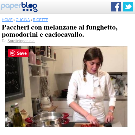
HOME
›
CUCINA
›
RICETTE
Paccheri con melanzane al funghetto,
pomodorini e caciocavallo.
Da
Sorelleinpentola
Save