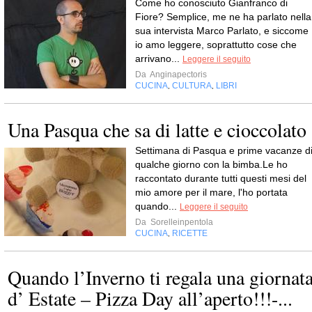
Come ho conosciuto Gianfranco di
Fiore? Semplice, me ne ha parlato nella
sua intervista Marco Parlato, e siccome
io amo leggere, soprattutto cose che
arrivano...
Leggere il seguito
Da
Anginapectoris
CUCINA
CULTURA
LIBRI
,
,
Una Pasqua che sa di latte e cioccolato
Settimana di Pasqua e prime vacanze d
qualche giorno con la bimba.Le ho
raccontato durante tutti questi mesi del
mio amore per il mare, l'ho portata
quando...
Leggere il seguito
Da
Sorelleinpentola
CUCINA
RICETTE
,
Quando l’Inverno ti regala una giornat
d’ Estate – Pizza Day all’aperto!!!-...