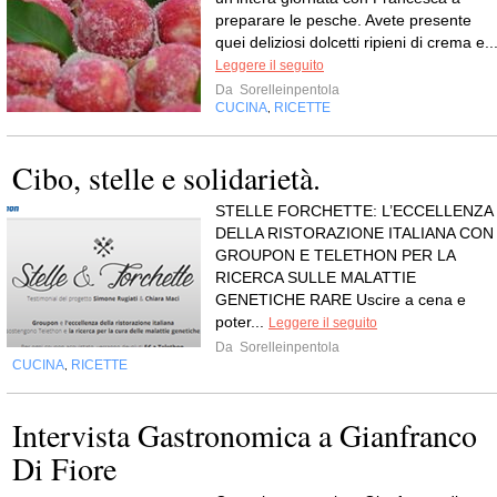
preparare le pesche. Avete presente
quei deliziosi dolcetti ripieni di crema e..
Leggere il seguito
Da
Sorelleinpentola
CUCINA
RICETTE
,
Cibo, stelle e solidarietà.
STELLE FORCHETTE: L’ECCELLENZA
DELLA RISTORAZIONE ITALIANA CON
GROUPON E TELETHON PER LA
RICERCA SULLE MALATTIE
GENETICHE RARE Uscire a cena e
poter...
Leggere il seguito
Da
Sorelleinpentola
CUCINA
RICETTE
,
Intervista Gastronomica a Gianfranco
Di Fiore