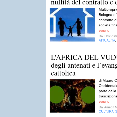
nullità del contratto e
Multipropri
Bologna e V
contratto 
società fin
seguito
Da
Ufficiost
ATTUALITÀ
,
L’AFRICA DEL VUDÙ |
degli antenati e l’evan
cattolica
di Mauro Ca
Occidentale
parte della
trascrizion
seguito
Da
Amedit 
CULTURA
,