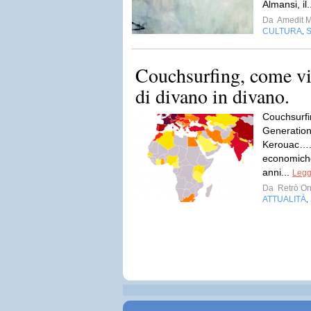
Almansi, il.
Da
Amedit 
CULTURA
,
Couchsurfing, come vi
di divano in divano.
Couchsurfin
Generatio
Kerouac…. L
economiche
anni...
Legg
Da
Retrò On
ATTUALITÀ
,