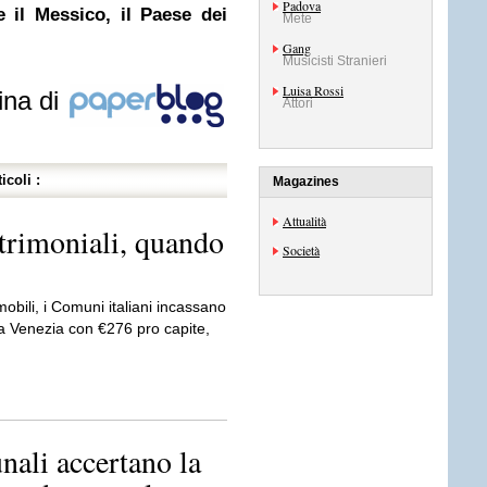
Padova
 il Messico, il Paese dei
Mete
Gang
Musicisti Stranieri
Luisa Rossi
ina di
Attori
icoli :
Magazines
Attualità
trimoniali, quando
Società
mobili, i Comuni italiani incassano
a Venezia con €276 pro capite,
nali accertano la