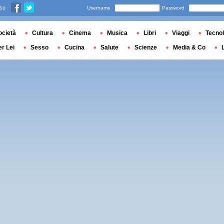
 su
Username
Password
ocietà
Cultura
Cinema
Musica
Libri
Viaggi
Tecnol
er Lei
Sesso
Cucina
Salute
Scienze
Media & Co