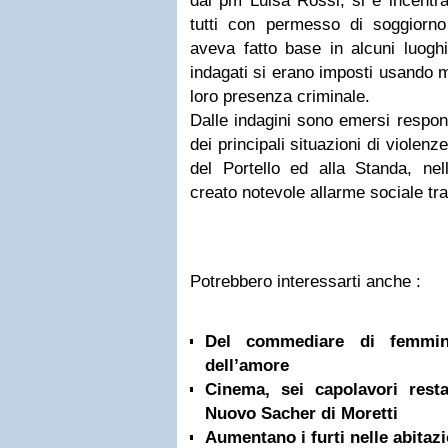
dal pm Luisa Rossi, si è incentra
tutti con permesso di soggiorno
aveva fatto base in alcuni luogh
indagati si erano imposti usando m
loro presenza criminale.
Dalle indagini sono emersi responsa
dei principali situazioni di violenz
del Portello ed alla Standa, nel
creato notevole allarme sociale tra 
Potrebbero interessarti anche :
Del commediare di femmi
dell’amore
Cinema, sei capolavori rest
Nuovo Sacher di Moretti
Aumentano i furti nelle abitazi