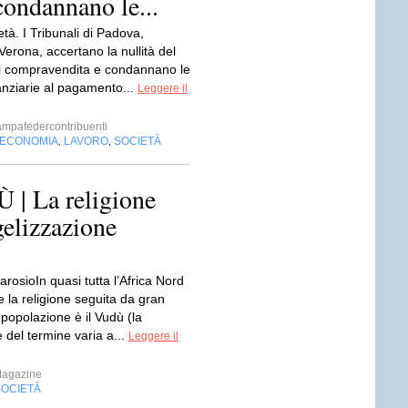
 condannano le...
età. I Tribunali di Padova,
erona, accertano la nullità del
di compravendita e condannano le
anziarie al pagamento...
Leggere il
ampafedercontribuenti
ECONOMIA
LAVORO
SOCIETÀ
,
,
 La religione
gelizzazione
rosioIn quasi tutta l’Africa Nord
 la religione seguita da gran
 popolazione è il Vudù (la
e del termine varia a...
Leggere il
Magazine
SOCIETÀ