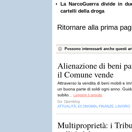
La NarcoGuerra divide in due
cartelli della droga
Ritornare alla prima pag
Possono interessarti anche questi art
Alienazione di beni pa
il Comune vende
Attraverso la vendita di beni mobili e im
un buona parte di soldi ogni anno. Guid
subito...
Leggere il seguito
Da
Openblog
ATTUALITÀ
ECONOMIA
FINANZE
LAVORO
,
,
,
Multiproprietà: i Tribu