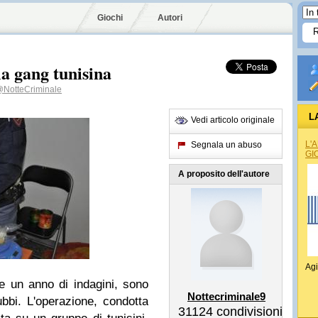
Giochi
Autori
la gang tunisina
NotteCriminale
L
Vedi articolo originale
L'
Segnala un abuso
GI
A proposito dell'autore
Agi
re un anno di indagini, sono
Nottecriminale9
ubbi. L'operazione, condotta
31124
condivisioni