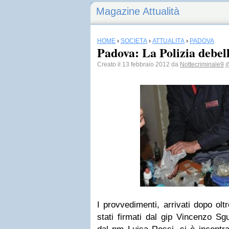
Magazine Attualità
HOME
›
SOCIETÀ
›
ATTUALITÀ
›
PADOVA
Padova: La Polizia debel
Creato il 13 febbraio 2012 da
Nottecriminale9
@
I provvedimenti, arrivati dopo olt
stati firmati dal gip Vincenzo Sg