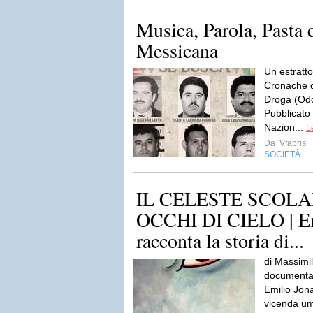
Musica, Parola, Pasta
Messicana
Un estratto
Cronache da
Droga (Odo
Pubblicato 
Nazion...
L
Da
Vfabris
SOCIETÀ
IL CELESTE SCOLA
OCCHI DI CIELO | Em
racconta la storia di...
di Massimi
documental
Emilio Jona
vicenda um