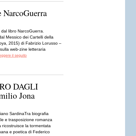
 e NarcoGuerra
 dal libro NarcoGuerra.
l Messico dei Cartelli della
ya, 2015) di Fabrizio Lorusso –
sulla web-zine letteraria
eggere il seguito
RO DAGLI
ilio Jona
liano SardinaTra biografia
e e trasposizione romanza
 ricostruisce la tormentata
ana e poetica di Federico