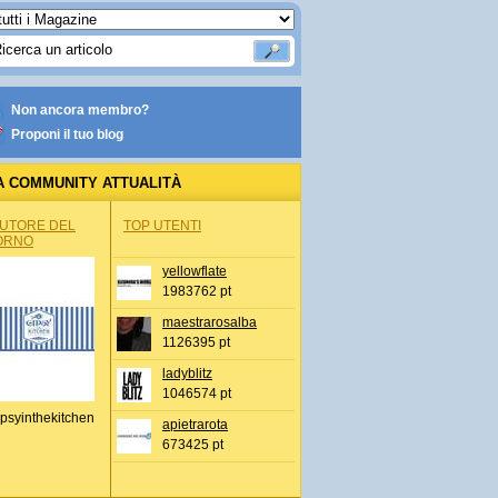
Non ancora membro?
Proponi il tuo blog
A COMMUNITY ATTUALITÀ
AUTORE DEL
TOP UTENTI
ORNO
yellowflate
1983762 pt
maestrarosalba
1126395 pt
ladyblitz
1046574 pt
psyinthekitchen
apietrarota
673425 pt