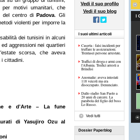
ta su un gruppo di tunisini,
Vedi il suo profilo
 per motivi umanitari, che
Vedi il suo blog
i del centro di
Padova
. Gli
I
etodi violenti per imporre la
I suoi ultimi articoli
bilità dei tunisini in alcuni
e ed aggressioni nei quartieri
Caserta : falsi incidenti per
truffare le assicurazioni.
l'estate scorsa, che aveva
Trentasei persone arrestate.
i cittadini.
Traffici di droga e armi con
l'Albania. Tredici arresti a
Brindisi
Anomalie: aveva intestati
118 veicoli ma era
disoccupato. Denunciato.
Dallo stadio San Paolo a
20 anni di carcere. La
parabola del figlio del boss
Lo Russo.
ne e d’Arte – La fune
Vedi tutti
aurati di Yasujiro Ozu al
Dossier Paperblog
oni