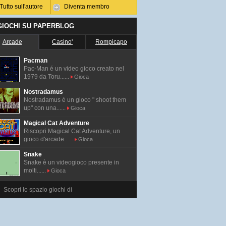
Tutto sull'autore
Diventa membro
 GIOCHI SU PAPERBLOG
Arcade
Casino'
Rompicapo
Pacman
Pac-Man é un video gioco creato nel
1979 da Toru......
Gioca
Nostradamus
Nostradamus è un gioco " shoot them
up" con una......
Gioca
Magical Cat Adventure
Riscopri Magical Cat Adventure, un
gioco d'arcade......
Gioca
Snake
Snake è un videogioco presente in
molti......
Gioca
Scopri lo spazio giochi di