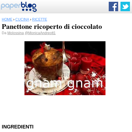
HOME
›
CUCINA
›
RICETTE
Panettone ricoperto di cioccolato
Da
Molossina
@MonicaAndreott1
INGREDIENTI