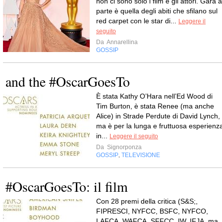
non ci sono solo i film e gli attori. Gara a
parte è quella degli abiti che sfilano sul
red carpet con le star di...
Leggere il
seguito
Da
Annarellina
GOSSIP
and the #OscarGoesTo
È stata Kathy O’Hara nell’Ed Wood di
Tim Burton, è stata Renee (ma anche
Alice) in Strade Perdute di David Lynch,
ma è per la lunga e fruttuosa esperienz
in...
Leggere il seguito
Da
Signorponza
GOSSIP
TELEVISIONE
,
#OscarGoesTo: il film
Con 28 premi della critica (S&S;,
FIPRESCI, NYFCC, BSFC, NYFCO,
LAFCA, WAFCA, SFFCC, IW, IFJA, ma