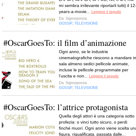
mi sembra irrilevante riportarli tutti) il 12
years-a-movie...
Leggere il seguito
Da
Signorponza
GOSSIP
TELEVISIONE
,
#OscarGoesTo: il film d’animazione
Ogni anno, se le industrie
cinematografiche riescono a mandare i
sala almeno sedici pellicole animate,
incluse le pellicole programmate per
l’uscita e non...
Leggere il seguito
Da
Signorponza
GOSSIP
TELEVISIONE
,
#OscarGoesTo: l’attrice protagonista
Quella degli attori è una categoria sotto
profezia: o vinci tutto sicuro, o perdi
finché muori. Ogni anno viene scelta un
figura, riqualificata, passata dalle...