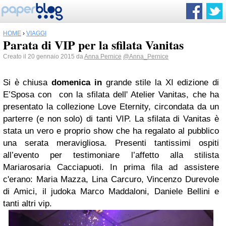
HOME
›
VIAGGI
Parata di VIP per la sfilata Vanitas
Creato il 20 gennaio 2015 da
Anna Pernice
@Anna_Pernice
Si è chiusa
domenica in
grande stile la XI edizione di
E’Sposa con con la sfilata dell' Atelier Vanitas, che ha
presentato la collezione Love Eternity, circondata da un
parterre (e non solo) di tanti VIP. La sfilata di Vanitas è
stata un vero e proprio show che ha regalato al pubblico
una serata meravigliosa. Presenti tantissimi ospiti
all’evento per testimoniare l’affetto alla stilista
Mariarosaria Cacciapuoti. In prima fila ad assistere
c'erano: Maria Mazza, Lina Carcuro, Vincenzo Durevole
di Amici, il judoka Marco Maddaloni, Daniele Bellini e
tanti altri vip.