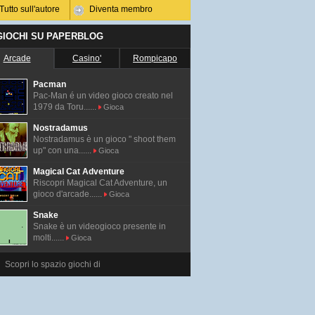
Tutto sull'autore
Diventa membro
 GIOCHI SU PAPERBLOG
Arcade
Casino'
Rompicapo
Pacman
Pac-Man é un video gioco creato nel
1979 da Toru......
Gioca
Nostradamus
Nostradamus è un gioco " shoot them
up" con una......
Gioca
Magical Cat Adventure
Riscopri Magical Cat Adventure, un
gioco d'arcade......
Gioca
Snake
Snake è un videogioco presente in
molti......
Gioca
Scopri lo spazio giochi di