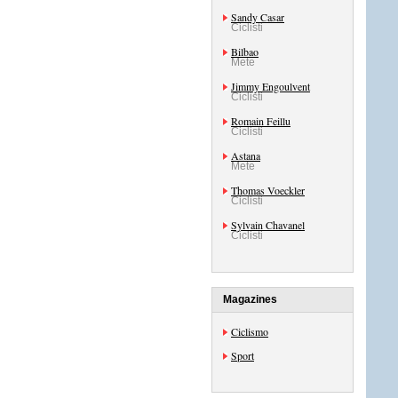
Sandy Casar
Ciclisti
Bilbao
Mete
Jimmy Engoulvent
Ciclisti
Romain Feillu
Ciclisti
Astana
Mete
Thomas Voeckler
Ciclisti
Sylvain Chavanel
Ciclisti
Magazines
Ciclismo
Sport