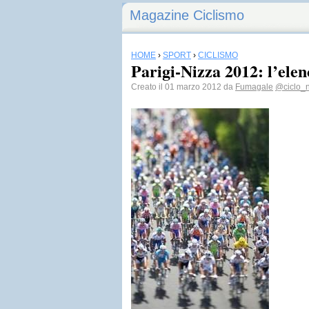
Magazine Ciclismo
HOME
›
SPORT
›
CICLISMO
Parigi-Nizza 2012: l’elenc
Creato il 01 marzo 2012 da
Fumagale
@ciclo_