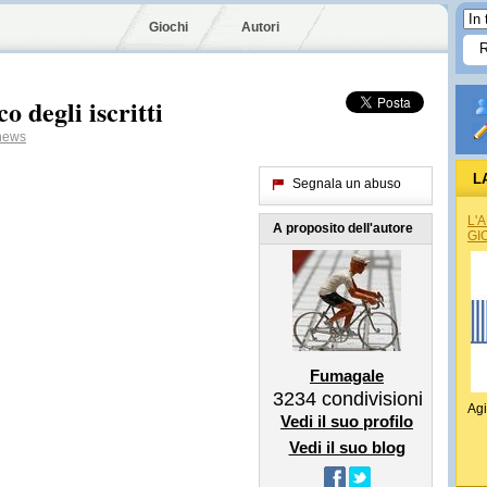
Giochi
Autori
o degli iscritti
news
L
Segnala un abuso
L'
A proposito dell'autore
GI
Fumagale
3234
condivisioni
Agi
Vedi il suo profilo
Vedi il suo blog