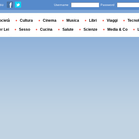
 su
Username
Password
ocietà
Cultura
Cinema
Musica
Libri
Viaggi
Tecnol
er Lei
Sesso
Cucina
Salute
Scienze
Media & Co