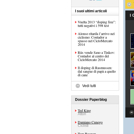
I suoi ultimi articoli
I
Vuelta 2013 “doping free”:
tutti negativi i 598 test
Alonso ritarda l’arrivo nel
ciclismo: Contador a
spasso nel CicloMercato
2014
Riis vende Saxo a Tinkov:
Contador al centro del
CicloMercato 2014
Il doping di Rasmussen:
dal sangue di papà a quello
di cane
Vedi tutti
Dossier Paperblog
Ted King
Attori
Damiano Cunego
Ciclisti
Tom Boonen