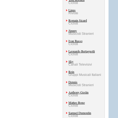
Ciclisti
Linus
Riviste
Romain Sicard
Ciclisti
Jimmy
Musicisti Stranieri
Ivan Basso
Ciclisti
Leonardo Bertagnolli
Ciclisti
Sky
Canali Televisivi
Rein
Gruppi Musicali Italiani
Dennis
Musicisti Stranieri
Anthony Geslin
Ciclisti
Matteo Bono
Ciclisti
Samuel Dumoulin
Ciclisti