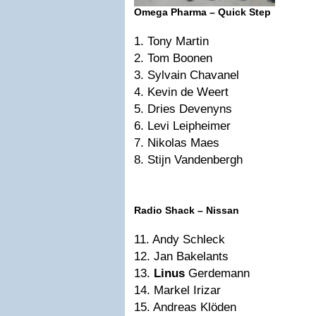
Omega Pharma – Quick Step
1. Tony Martin
2. Tom Boonen
3. Sylvain Chavanel
4. Kevin de Weert
5. Dries Devenyns
6. Levi Leipheimer
7. Nikolas Maes
8. Stijn Vandenbergh
Radio Shack – Nissan
11. Andy Schleck
12. Jan Bakelants
13.
Linus
Gerdemann
14. Markel Irizar
15. Andreas Klöden