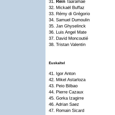
31.
Rein
Taaramae
32. Mickaël Buffaz
33. Rémy di Grégorio
34. Samuel Dumoulin
35. Jan Ghyselinck
36. Luis Angel Mate
37. David Moncoutié
38. Tristan Valentin
Euskaltel
41. Igor Anton
42. Mikel Astarloza
43. Peio Bilbao
44. Pierre Cazaux
45. Gorka Izagirre
46. Adrian Saez
47. Romain Sicard