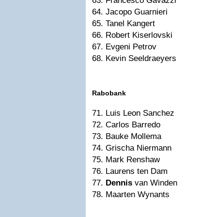
63. Francesco Gavazzi
64. Jacopo Guarnieri
65. Tanel Kangert
66. Robert Kiserlovski
67. Evgeni Petrov
68. Kevin Seeldraeyers
Rabobank
71. Luis Leon Sanchez
72. Carlos Barredo
73. Bauke Mollema
74. Grischa Niermann
75. Mark Renshaw
76. Laurens ten Dam
77.
Dennis
van Winden
78. Maarten Wynants