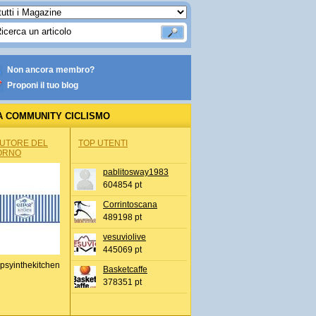
Non ancora membro?
Proponi il tuo blog
A COMMUNITY CICLISMO
AUTORE DEL
TOP UTENTI
ORNO
pablitosway1983
604854 pt
Corrintoscana
489198 pt
vesuviolive
445069 pt
psyinthekitchen
Basketcaffe
378351 pt