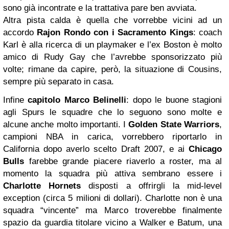
sono già incontrate e la trattativa pare ben avviata.
Altra pista calda è quella che vorrebbe vicini ad un
accordo
Rajon Rondo con i Sacramento Kings
: coach
Karl è alla ricerca di un playmaker e l’ex Boston è molto
amico di Rudy Gay che l’avrebbe sponsorizzato più
volte; rimane da capire, però, la situazione di Cousins,
sempre più separato in casa.
Infine
capitolo Marco Belinelli
: dopo le buone stagioni
agli Spurs le squadre che lo seguono sono molte e
alcune anche molto importanti. I
Golden State Warriors
,
campioni NBA in carica, vorrebbero riportarlo in
California dopo averlo scelto Draft 2007, e ai
Chicago
Bulls
farebbe grande piacere riaverlo a roster, ma al
momento la squadra più attiva sembrano essere i
Charlotte Hornets
disposti a offrirgli la mid-level
exception (circa 5 milioni di dollari). Charlotte non è una
squadra “vincente” ma Marco troverebbe finalmente
spazio da guardia titolare vicino a Walker e Batum, una