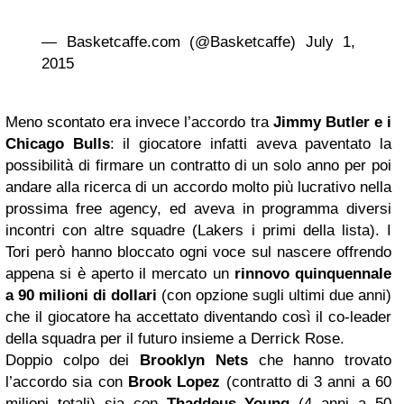
— Basketcaffe.com (@Basketcaffe) July 1,
2015
Meno scontato era invece l’accordo tra
Jimmy Butler e i
Chicago Bulls
: il giocatore infatti aveva paventato la
possibilità di firmare un contratto di un solo anno per poi
andare alla ricerca di un accordo molto più lucrativo nella
prossima free agency, ed aveva in programma diversi
incontri con altre squadre (Lakers i primi della lista). I
Tori però hanno bloccato ogni voce sul nascere offrendo
appena si è aperto il mercato un
rinnovo quinquennale
a 90 milioni di dollari
(con opzione sugli ultimi due anni)
che il giocatore ha accettato diventando così il co-leader
della squadra per il futuro insieme a Derrick Rose.
Doppio colpo dei
Brooklyn Nets
che hanno trovato
l’accordo sia con
Brook Lopez
(contratto di 3 anni a 60
milioni totali) sia con
Thaddeus Young
(4 anni a 50