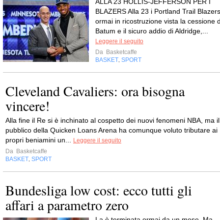
ALLA 23 HOLLIS-JEFFERSON PER I
BLAZERS Alla 23 i Portland Trail Blazers
ormai in ricostruzione vista la cessione d
Batum e il sicuro addio di Aldridge,...
Leggere il seguito
Da
Basketcaffe
BASKET
SPORT
,
Cleveland Cavaliers: ora bisogna
vincere!
Alla fine il Re si è inchinato al cospetto dei nuovi fenomeni NBA, ma il
pubblico della Quicken Loans Arena ha comunque voluto tributare ai
propri beniamini un...
Leggere il seguito
Da
Basketcaffe
BASKET
SPORT
,
Bundesliga low cost: ecco tutti gli
affari a parametro zero
La è terminata ormai da un mese. Ma