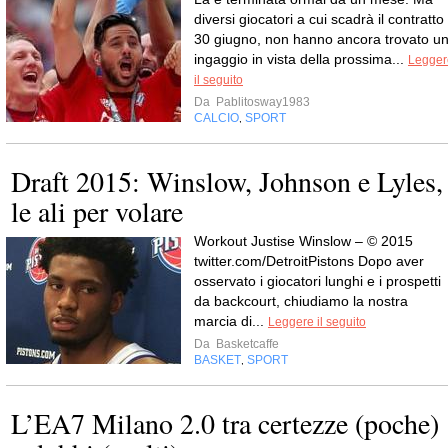
diversi giocatori a cui scadrà il contratto 
30 giugno, non hanno ancora trovato u
ingaggio in vista della prossima...
Legger
il seguito
Da
Pablitosway1983
CALCIO
SPORT
,
Draft 2015: Winslow, Johnson e Lyles,
le ali per volare
Workout Justise Winslow – © 2015
twitter.com/DetroitPistons Dopo aver
osservato i giocatori lunghi e i prospetti
da backcourt, chiudiamo la nostra
marcia di...
Leggere il seguito
Da
Basketcaffe
BASKET
SPORT
,
L’EA7 Milano 2.0 tra certezze (poche)