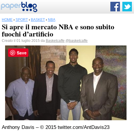
HOME
›
SPORT
›
BASKET
›
NBA
Si apre il mercato NBA e sono subito
fuochi d’artificio
Creato il 01 luglio 2015 da
Basketcaffe
@basketcaffe
Save
Anthony Davis – © 2015 twitter.com/AntDavis23