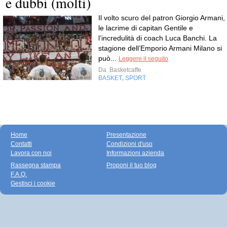
e dubbi (molti)
Il volto scuro del patron Giorgio Armani,
le lacrime di capitan Gentile e
l’incredulità di coach Luca Banchi. La
stagione dell’Emporio Armani Milano si
può...
Leggere il seguito
Da
Basketcaffe
BASKET
SPORT
,
Home
Presentazione
Contatti
Condizioni d'uso
Lavora con noi
Informazioni azienda
Rassegna stampa
Proponi il tuo blog
F.A.Q.
Gestisci i cookie