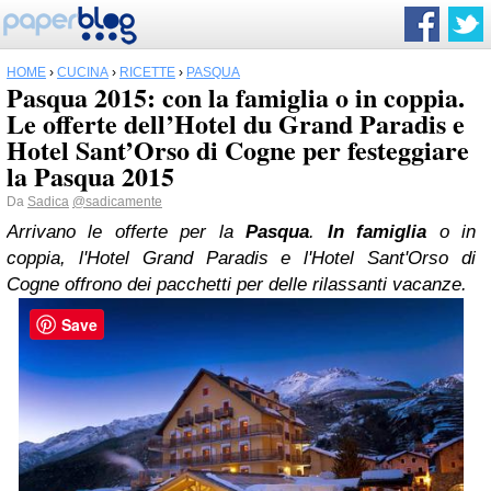
HOME
›
CUCINA
›
RICETTE
›
PASQUA
Pasqua 2015: con la famiglia o in coppia.
Le offerte dell’Hotel du Grand Paradis e
Hotel Sant’Orso di Cogne per festeggiare
la Pasqua 2015
Da
Sadica
@sadicamente
Arrivano le offerte per la
Pasqua
.
In famiglia
o in
coppia, l'Hotel Grand Paradis e l'Hotel Sant'Orso di
Cogne offrono dei pacchetti per delle rilassanti vacanze.
Save