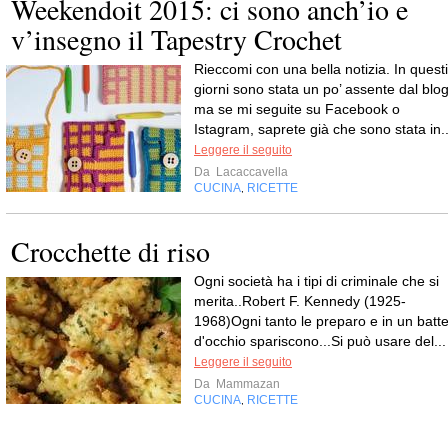
Weekendoit 2015: ci sono anch’io e
v’insegno il Tapestry Crochet
Rieccomi con una bella notizia. In questi
giorni sono stata un po’ assente dal blog
ma se mi seguite su Facebook o
Istagram, saprete già che sono stata in..
Leggere il seguito
Da
Lacaccavella
CUCINA
RICETTE
,
Crocchette di riso
Ogni società ha i tipi di criminale che si
merita..Robert F. Kennedy (1925-
1968)Ogni tanto le preparo e in un batte
d'occhio spariscono...Si può usare del...
Leggere il seguito
Da
Mammazan
CUCINA
RICETTE
,