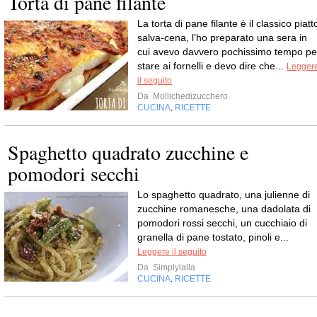
Torta di pane filante
La torta di pane filante è il classico piatt
salva-cena, l’ho preparato una sera in
cui avevo davvero pochissimo tempo pe
stare ai fornelli e devo dire che...
Legger
il seguito
Da
Mollichedizucchero
CUCINA
RICETTE
,
Spaghetto quadrato zucchine e
pomodori secchi
Lo spaghetto quadrato, una julienne di
zucchine romanesche, una dadolata di
pomodori rossi secchi, un cucchiaio di
granella di pane tostato, pinoli e...
Leggere il seguito
Da
Simplylalla
CUCINA
RICETTE
,