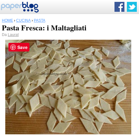
HOME
›
CUCINA
›
PASTA
Pasta Fresca: i Maltagliati
Da
Laurat
Save