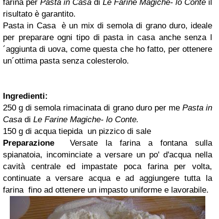
farina per
Pasta in Casa
di
Le Farine Magiche- lo Conte
il
risultato è garantito.
Pasta in Casa
è un mix di semola di grano duro, ideale
per preparare ogni tipo di pasta in casa anche senza l
´aggiunta di uova, come questa che ho fatto, per ottenere
un´ottima pasta senza colesterolo.
Ingredienti:
250 g di semola rimacinata di grano duro per me
Pasta in
Casa
di
Le Farine Magiche- lo Conte.
150 g di acqua tiepida un pizzico di sale
Preparazione
Versate la farina a fontana sulla
spianatoia, incominciate a versare un po' d'acqua nella
cavità centrale ed impastate poca farina per volta,
continuate a versare acqua e ad aggiungere tutta la
farina fino ad ottenere un impasto uniforme e lavorabile.