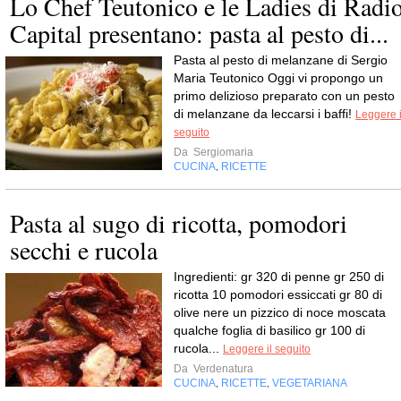
Lo Chef Teutonico e le Ladies di Radi
Capital presentano: pasta al pesto di...
Pasta al pesto di melanzane di Sergio
Maria Teutonico Oggi vi propongo un
primo delizioso preparato con un pesto
di melanzane da leccarsi i baffi!
Leggere i
seguito
Da
Sergiomaria
CUCINA
RICETTE
,
Pasta al sugo di ricotta, pomodori
secchi e rucola
Ingredienti: gr 320 di penne gr 250 di
ricotta 10 pomodori essiccati gr 80 di
olive nere un pizzico di noce moscata
qualche foglia di basilico gr 100 di
rucola...
Leggere il seguito
Da
Verdenatura
CUCINA
RICETTE
VEGETARIANA
,
,