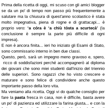
Prima della ricetta di oggi, mi scuso con gli amici blogger
se da un po' di tempo non passo più frequentemente a
salutare ma la chiusura di quest'anno scolastico è stata
molto impegnativa, piena di rogne e di grattacapi... è
proprio vero:
‘a córa è ‘a chiù tòsta a scurtecà’
(l
a
conclusione è sempre la parte più difficile di ogni
impresa).
E non è ancora finita... ieri ho iniziato gli Esami di Stato,
sono commissario interno in ben due classi.
Questo, però, sarà un impegno meno gravoso e, spero,
ricco di soddisfazioni perché accompagnerò al diploma
dei giovani che sono miei studenti dall'inizio del triennio
delle superiori. Sono ragazzi che ho visto crescere e
maturare e sono felice di condividere anche questo
importante passo della loro vita.
Ma veniamo alla ricetta. Oggi vi do qualche consiglio per
fare la
pasta
fresca in casa, non è difficile, basta avere
un po' di pazienza ed utilizzare la farina giusta... e con la