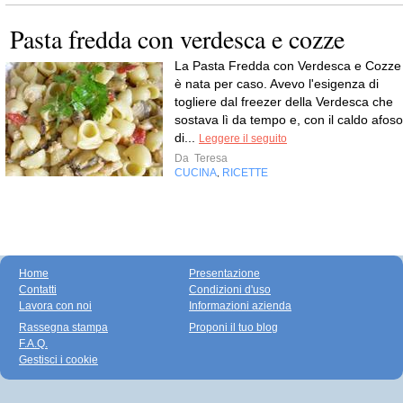
Pasta fredda con verdesca e cozze
La Pasta Fredda con Verdesca e Cozze
è nata per caso. Avevo l'esigenza di
togliere dal freezer della Verdesca che
sostava lì da tempo e, con il caldo afoso
di...
Leggere il seguito
Da
Teresa
CUCINA
RICETTE
,
Home
Presentazione
Contatti
Condizioni d'uso
Lavora con noi
Informazioni azienda
Rassegna stampa
Proponi il tuo blog
F.A.Q.
Gestisci i cookie