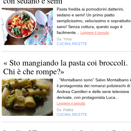
con sedano e semi
Pasta fredda ai pomodorini datterini,
sedano e semi! Un primo piatto
semplicissimo, velocissimo e soprattutto
sano! Senza cottura, questo sugo è
facilmente...
Leggere il seguito
Da
Yrma
CUCINA
RICETTE
,
« Sto mangiando la pasta coi broccoli.
Chi è che rompe?»
. “Montalbano sono” Salvo Montalbano 
il protagonista dei romanzi polizieschi di
Andrea Camilleri e delle serie televisive
derivate, con protagonista Luca...
Leggere il seguito
Da
Patiba
CUCINA
RICETTE
,