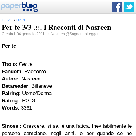
HOME
›
LIBRI
Per te 3/3 .::. I Racconti di Nasreen
Creato il 04 gennaio 2011 da
Nasreen
@SognandoLeggend
Per te
Titolo
:
Per te
Fandom
: Racconto
Autore
: Nasreen
Betareader
: Billaneve
Pairing
: Uomo/Donna
Rating
: PG13
Words:
3361
Sinossi
: Crescere, si sa, è una fatica. Inevitabilmente le
persone cambiano, negli anni, e per quando ce ne