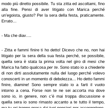
modo più diretto possibile. Tu sta zitta ed ascoltami, fino
alla fine. Pensi di aver litigato con Marica perché
un’egoista, giusto? Per la sera della festa, praticamente.
Errato…
- Ma che diav….
- Zitta e fammi finire ti ho detto! Dicevo che no, non hai
litigato per la sera della sua festa perché, se possibile,
quella sera è stata la prima volta nel giro di mesi che
Marica ha fatto qualcosa
per te
. Sono stato io a chiederle
di non dirti assolutamente nulla del luogo perché volevo
conoscerti in un momento di debolezza… Ho detto fammi
finire, diamine! Sono sempre stato io a farti il vuoto
intorno a cena. Forse non te ne sei accorta ma dove
sono io, in genere, non c’è mai troppa discussione e
quella sera io sono rimasto accanto a te tutto il tempo,
ma tu eri troppo presa dai tuoi pensieri per accorgertene.