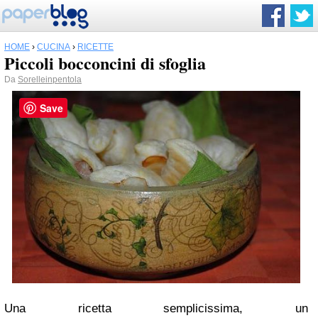
HOME
›
CUCINA
›
RICETTE
Piccoli bocconcini di sfoglia
Da
Sorelleinpentola
Save
Una ricetta semplicissima, un