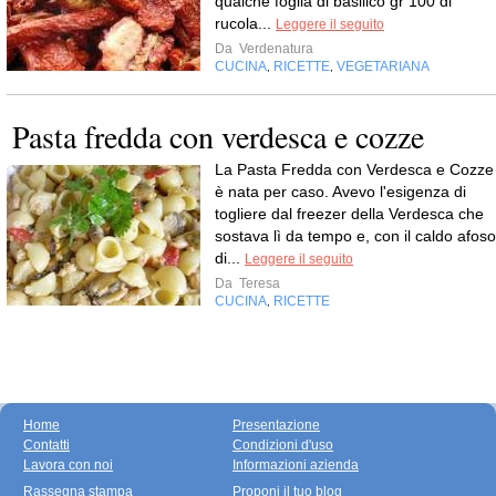
qualche foglia di basilico gr 100 di
rucola...
Leggere il seguito
Da
Verdenatura
CUCINA
RICETTE
VEGETARIANA
,
,
Pasta fredda con verdesca e cozze
La Pasta Fredda con Verdesca e Cozze
è nata per caso. Avevo l'esigenza di
togliere dal freezer della Verdesca che
sostava lì da tempo e, con il caldo afoso
di...
Leggere il seguito
Da
Teresa
CUCINA
RICETTE
,
Home
Presentazione
Contatti
Condizioni d'uso
Lavora con noi
Informazioni azienda
Rassegna stampa
Proponi il tuo blog