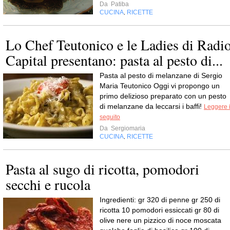
Da
Patiba
CUCINA
RICETTE
,
Lo Chef Teutonico e le Ladies di Radi
Capital presentano: pasta al pesto di...
Pasta al pesto di melanzane di Sergio
Maria Teutonico Oggi vi propongo un
primo delizioso preparato con un pesto
di melanzane da leccarsi i baffi!
Leggere i
seguito
Da
Sergiomaria
CUCINA
RICETTE
,
Pasta al sugo di ricotta, pomodori
secchi e rucola
Ingredienti: gr 320 di penne gr 250 di
ricotta 10 pomodori essiccati gr 80 di
olive nere un pizzico di noce moscata