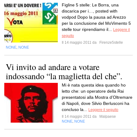
Figline 5 stelle: Le Borra, una
discarica per i…, posted with
vodpod Dopo la pausa ad Arezzo
per la conclusione del MoVimento 5
stelle tour riprendiamo il...
Leggere il
seguito
Il 14 maggio 2011 da
Firenze5stelle
NONE
NONE
,
Vi invito ad andare a votare
indossando “la maglietta del che”.
Mi è nata questa idea quando ho
letto che: un operatore della Rai
presentatosi alla Mostra d’Oltremare
di Napoli, dove Silvio Berlusconi ha
concluso la...
Leggere il seguito
Il 14 maggio 2011 da
Malpaese
NONE
NONE
,