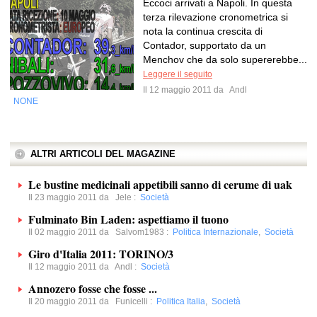
Eccoci arrivati a Napoli. In questa
terza rilevazione cronometrica si
nota la continua crescita di
Contador, supportato da un
Menchov che da solo supererebbe...
Leggere il seguito
Il 12 maggio 2011 da
Andl
NONE
ALTRI ARTICOLI DEL MAGAZINE
Le bustine medicinali appetibili sanno di cerume di uak
Il 23 maggio 2011 da
Jele
:
Società
Fulminato Bin Laden: aspettiamo il tuono
Il 02 maggio 2011 da
Salvom1983
:
Politica Internazionale
,
Società
Giro d'Italia 2011: TORINO/3
Il 12 maggio 2011 da
Andl
:
Società
Annozero fosse che fosse ...
Il 20 maggio 2011 da
Funicelli
:
Politica Italia
,
Società