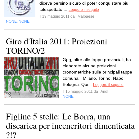
diceva persino sicuro di poter conquistare piu’
telespettator...
Leggere il seguito
Il 19 maggio 2011 da
Malpaese
NONE
NONE
,
Giro d'Italia 2011: Proiezioni
TORINO/2
Gpg, oltre alle tappe provinciali, ha
elaborato alcune proiezioni
cronometriche sulle principali tappe
comunali: Milano, Torino, Napoli,
Bologna. Qui...
Leggere il seguito
Il 15 maggio 2011 da
Andl
NONE
Figline 5 stelle: Le Borra, una
discarica per inceneritori dimenticata
?!?