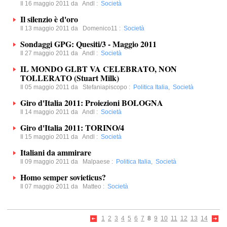
Il 16 maggio 2011 da
Andl
:
Società
Il silenzio è d'oro
Il 13 maggio 2011 da
Domenico11
:
Società
Sondaggi GPG: Quesiti/3 - Maggio 2011
Il 27 maggio 2011 da
Andl
:
Società
IL MONDO GLBT VA CELEBRATO, NON
TOLLERATO (Stuart Milk)
Il 05 maggio 2011 da
Stefaniapiscopo
:
Politica Italia
,
Società
Giro d'Italia 2011: Proiezioni BOLOGNA
Il 14 maggio 2011 da
Andl
:
Società
Giro d'Italia 2011: TORINO/4
Il 15 maggio 2011 da
Andl
:
Società
Italiani da ammirare
Il 09 maggio 2011 da
Malpaese
:
Politica Italia
,
Società
Homo semper sovieticus?
Il 07 maggio 2011 da
Matteo
:
Società
1
2
3
4
5
6
7
8
9
10
11
12
13
14