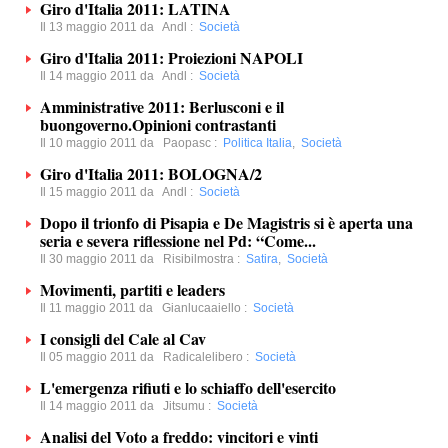
Giro d'Italia 2011: LATINA
Il 13 maggio 2011 da
Andl
:
Società
Giro d'Italia 2011: Proiezioni NAPOLI
Il 14 maggio 2011 da
Andl
:
Società
Amministrative 2011: Berlusconi e il
buongoverno.Opinioni contrastanti
Il 10 maggio 2011 da
Paopasc
:
Politica Italia
,
Società
Giro d'Italia 2011: BOLOGNA/2
Il 15 maggio 2011 da
Andl
:
Società
Dopo il trionfo di Pisapia e De Magistris si è aperta una
seria e severa riflessione nel Pd: “Come...
Il 30 maggio 2011 da
Risibilmostra
:
Satira
,
Società
Movimenti, partiti e leaders
Il 11 maggio 2011 da
Gianlucaaiello
:
Società
I consigli del Cale al Cav
Il 05 maggio 2011 da
Radicalelibero
:
Società
L'emergenza rifiuti e lo schiaffo dell'esercito
Il 14 maggio 2011 da
Jitsumu
:
Società
Analisi del Voto a freddo: vincitori e vinti