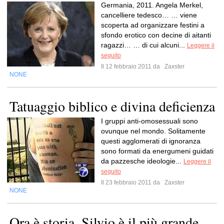
Germania, 2011. Angela Merkel,
cancelliere tedesco… … viene
scoperta ad organizzare festini a
sfondo erotico con decine di aitanti
ragazzi… … di cui alcuni...
Leggere il
seguito
Il 12 febbraio 2011 da
Zaxster
NONE
Tatuaggio biblico e divina deficienza
I gruppi anti-omosessuali sono
ovunque nel mondo. Solitamente
questi agglomerati di ignoranza
sono formati da energumeni guidati
da pazzesche ideologie...
Leggere il
seguito
Il 23 febbraio 2011 da
Zaxster
NONE
Ora è storia. Silvio è il più grande