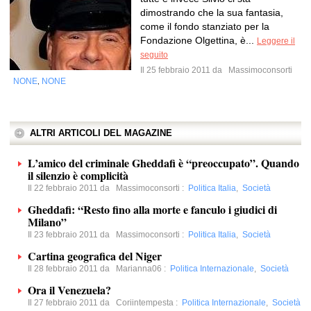
dimostrando che la sua fantasia,
come il fondo stanziato per la
Fondazione Olgettina, è...
Leggere il
seguito
Il 25 febbraio 2011 da
Massimoconsorti
NONE
NONE
,
ALTRI ARTICOLI DEL MAGAZINE
L’amico del criminale Gheddafi è “preoccupato”. Quando
il silenzio è complicità
Il 22 febbraio 2011 da
Massimoconsorti
:
Politica Italia
,
Società
Gheddafi: “Resto fino alla morte e fanculo i giudici di
Milano”
Il 23 febbraio 2011 da
Massimoconsorti
:
Politica Italia
,
Società
Cartina geografica del Niger
Il 28 febbraio 2011 da
Marianna06
:
Politica Internazionale
,
Società
Ora il Venezuela?
Il 27 febbraio 2011 da
Coriintempesta
:
Politica Internazionale
,
Società