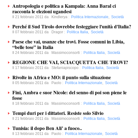
Antropologia e politica a Kampala: Anna Baral ci
racconta le elezioni ugandesi
Il 21 febbraio 2011 da
Kindlerya
:
Politica Internazionale
,
Società
Perché il Sud Tirolo dovrebbe festeggiare l'unità d'Italia?
Il 07 febbraio 2011 da
Dragor
:
Politica Italia
,
Società
Paese che vai, usanze che trovi. Fosse comuni in Libia,
“belle tose” in Italia
Il 24 febbraio 2011 da
Massimoconsorti
:
Politica Italia
,
Società
REGIONE CHE VAI, SCIACQUETTA CHE TROVI?
Il 17 febbraio 2011 da
Stefaniapiscopo
:
Politica Italia
,
Società
Rivolte in Africa e MO: il punto sulla situazione
Il 05 febbraio 2011 da
Paolo
:
Politica Internazionale
,
Società
Fini, Ambra e suor Nicole: del senno di poi son piene le
fosse
Il 18 febbraio 2011 da
Massimoconsorti
:
Politica Italia
,
Società
Tempi duri per i dittatori. Resiste solo Silvio
Il 21 febbraio 2011 da
Massimoconsorti
:
Politica Italia
,
Società
Tunisia: il dopo Ben Ali’ a fuoco..
Il 13 febbraio 2011 da
Paolo
:
Politica Internazionale
,
Società