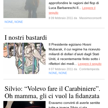
approfondire le ragioni del flop di
Luca Barbareschi-Il...
Leggere il
seguito
Il 09 febbraio 2011 da
Massimoconsorti
NONE
NONE
,
I nostri bastardi
Il Presidente egiziano Hosni
Mubarak, il cui regime ha ricevuto
miliardi di dollari d’aiuti dagli Stati
Uniti, è recentemente finito sotto i
riflettori dei medi...
Leggere il seguito
Il 07 febbraio 2011 da
Coriintempesta
NONE
NONE
,
Silvio: “Volevo fare il Carabiniere”.
Oh mamma, gli ci vuol la fidanzata
Eravamo convinti di averle sentite
tutte e invece Silvio ci sta