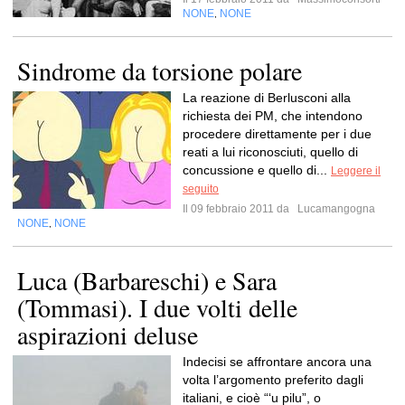
NONE
NONE
,
Sindrome da torsione polare
La reazione di Berlusconi alla
richiesta dei PM, che intendono
procedere direttamente per i due
reati a lui riconosciuti, quello di
concussione e quello di...
Leggere il
seguito
Il 09 febbraio 2011 da
Lucamangogna
NONE
NONE
,
Luca (Barbareschi) e Sara
(Tommasi). I due volti delle
aspirazioni deluse
Indecisi se affrontare ancora una
volta l’argomento preferito dagli
italiani, e cioè “‘u pilu”, o