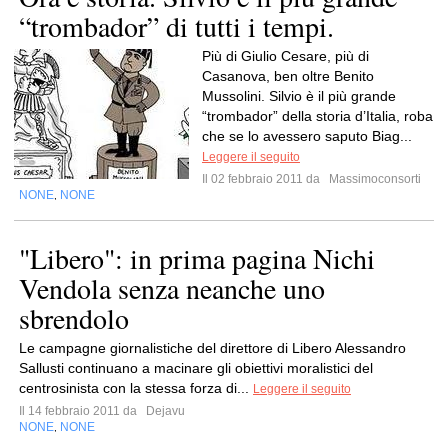
“trombador” di tutti i tempi.
Più di Giulio Cesare, più di
Casanova, ben oltre Benito
Mussolini. Silvio è il più grande
“trombador” della storia d’Italia, roba
che se lo avessero saputo Biag...
Leggere il seguito
Il 02 febbraio 2011 da
Massimoconsorti
NONE
NONE
,
"Libero": in prima pagina Nichi
Vendola senza neanche uno
sbrendolo
Le campagne giornalistiche del direttore di Libero Alessandro
Sallusti continuano a macinare gli obiettivi moralistici del
centrosinista con la stessa forza di...
Leggere il seguito
Il 14 febbraio 2011 da
Dejavu
NONE
NONE
,