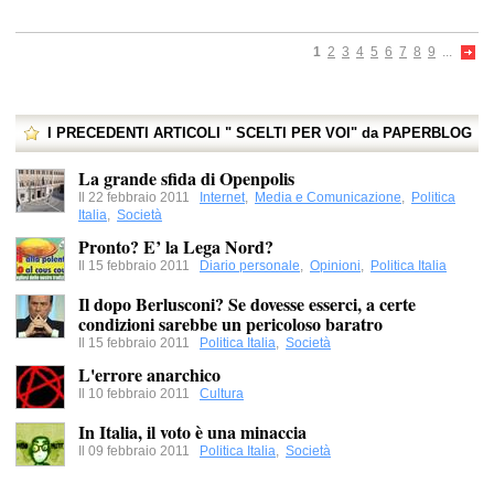
1
2
3
4
5
6
7
8
9
...
I PRECEDENTI ARTICOLI " SCELTI PER VOI" da PAPERBLOG
La grande sfida di Openpolis
Il 22 febbraio 2011
Internet
,
Media e Comunicazione
,
Politica
Italia
,
Società
Pronto? E’ la Lega Nord?
Il 15 febbraio 2011
Diario personale
,
Opinioni
,
Politica Italia
Il dopo Berlusconi? Se dovesse esserci, a certe
condizioni sarebbe un pericoloso baratro
Il 15 febbraio 2011
Politica Italia
,
Società
L'errore anarchico
Il 10 febbraio 2011
Cultura
In Italia, il voto è una minaccia
Il 09 febbraio 2011
Politica Italia
,
Società