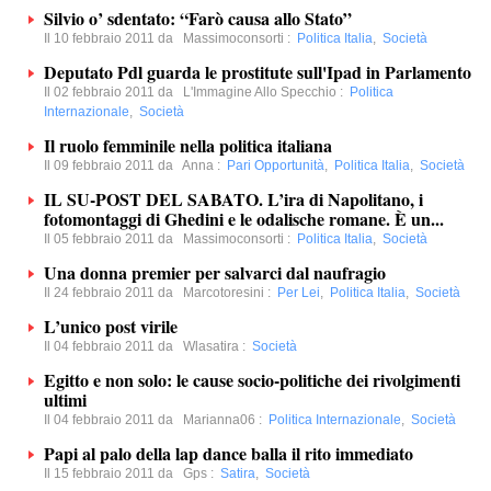
Silvio o’ sdentato: “Farò causa allo Stato”
Il 10 febbraio 2011 da
Massimoconsorti
:
Politica Italia
,
Società
Deputato Pdl guarda le prostitute sull'Ipad in Parlamento
Il 02 febbraio 2011 da
L'Immagine Allo Specchio
:
Politica
Internazionale
,
Società
Il ruolo femminile nella politica italiana
Il 09 febbraio 2011 da
Anna
:
Pari Opportunità
,
Politica Italia
,
Società
IL SU-POST DEL SABATO. L’ira di Napolitano, i
fotomontaggi di Ghedini e le odalische romane. È un...
Il 05 febbraio 2011 da
Massimoconsorti
:
Politica Italia
,
Società
Una donna premier per salvarci dal naufragio
Il 24 febbraio 2011 da
Marcotoresini
:
Per Lei
,
Politica Italia
,
Società
L’unico post virile
Il 04 febbraio 2011 da
Wlasatira
:
Società
Egitto e non solo: le cause socio-politiche dei rivolgimenti
ultimi
Il 04 febbraio 2011 da
Marianna06
:
Politica Internazionale
,
Società
Papi al palo della lap dance balla il rito immediato
Il 15 febbraio 2011 da
Gps
:
Satira
,
Società