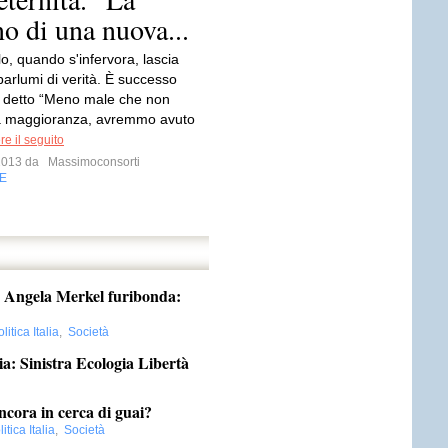
o di una nuova...
o, quando s'infervora, lascia
barlumi di verità. È successo
 detto “Meno male che non
a maggioranza, avremmo avuto
e il seguito
 2013 da
Massimoconsorti
E
. Angela Merkel furibonda:
litica Italia
,
Società
ia: Sinistra Ecologia Libertà
cora in cerca di guai?
itica Italia
,
Società