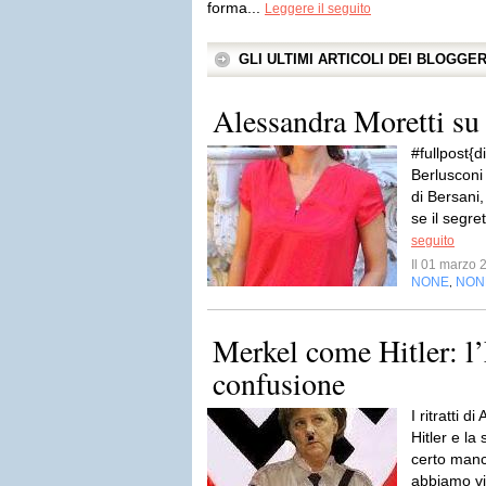
forma...
Leggere il seguito
GLI ULTIMI ARTICOLI DEI BLOGGE
Alessandra Moretti su 
#fullpost{d
Berlusconi 
di Bersani
se il segre
seguito
Il 01 marzo
NONE
NON
,
Merkel come Hitler: l
confusione
I ritratti d
Hitler e la
certo manca
abbiamo vis