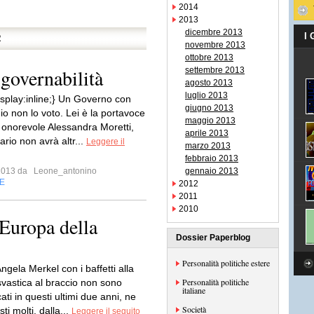
2014
2013
dicembre 2013
I
R
novembre 2013
ottobre 2013
governabilità
settembre 2013
agosto 2013
luglio 2013
isplay:inline;} Un Governo con
giugno 2013
io non lo voto. Lei è la portavoce
maggio 2013
, onorevole Alessandra Moretti,
aprile 2013
tario non avrà altr...
Leggere il
marzo 2013
febbraio 2013
 2013 da
Leone_antonino
gennaio 2013
E
2012
2011
2010
’Europa della
Dossier Paperblog
Personalità politiche estere
i Angela Merkel con i baffetti alla
Personalità politiche
 svastica al braccio non sono
italiane
ti in questi ultimi due anni, ne
Società
ti molti, dalla...
Leggere il seguito