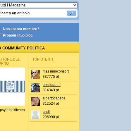
Non ancora membro?
Proponi il tuo blog
A COMMUNITY POLITICA
AUTORE DEL
TOP UTENTI
ORNO
massimoconsorti
337775 pt
eastjournal
314343 pt
albertocapece
312524 pt
psyinthekitchen
andl
296990 pt