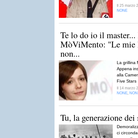
Il 25 marzo
NONE
Te lo do io il master.
MòViMento: "Le mie la
non...
La grillin
Appena ins
alla Camer
Five Stars
Il 14 marzo
NONE
NON
,
Tu, la generazione dei
Demoralizz
ci circond