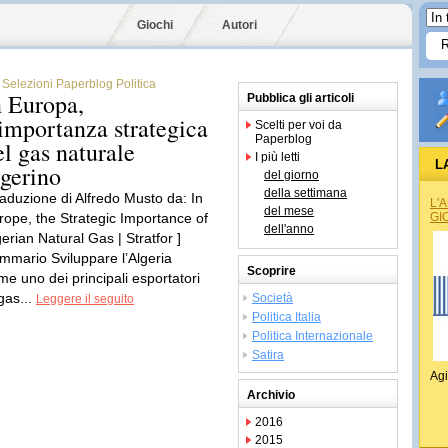
Giochi
Autori
Selezioni Paperblog Politica
n Europa,
Pubblica gli articoli
’importanza strategica
Scelti per voi da
Paperblog
el gas naturale
I più letti
L
lgerino
del giorno
della settimana
raduzione di Alfredo Musto da: In
L'
del mese
rope, the Strategic Importance of
GI
dell'anno
gerian Natural Gas | Stratfor ]
mmario Sviluppare l’Algeria
Scoprire
me uno dei principali esportatori
gas...
Società
Leggere il seguito
Politica Italia
Politica Internazionale
Satira
Agi
Archivio
2016
2015