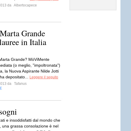
 2013 da
Albertocapece
.. Marta Grande
uree in Italia
a Marta Grande? MòViMente
ediata (o meglio, "impoltronata")
a, la Nuova Aspirante Nilde Jotti
 ha depositato...
Leggere il seguito
 2013 da
Tafanus
E
 sogni
ati e insoddisfatti dal mondo che
a, una grassa consolazione è nel