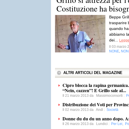
Costituzione ha bisogn
Beppe Grill
trasparire 
quando ha
abbiamo l
dei...
Legger
Il 03 marzo
NONE
NON
,
ALTRI ARTICOLI DEL MAGAZINE
Cipro blocca la rapina germanica
“Nein, cazzen”! E Grillo sale al...
Il 21 marzo 2013 da
Massimoconsorti
:
Po
Distribuzione dei Voti per Provinc
Il 02 marzo 2013 da
Andl
:
Società
Donne du du du un anno dopo. An
Il 26 marzo 2013 da
Lundici
:
Per Lei
,
Pol