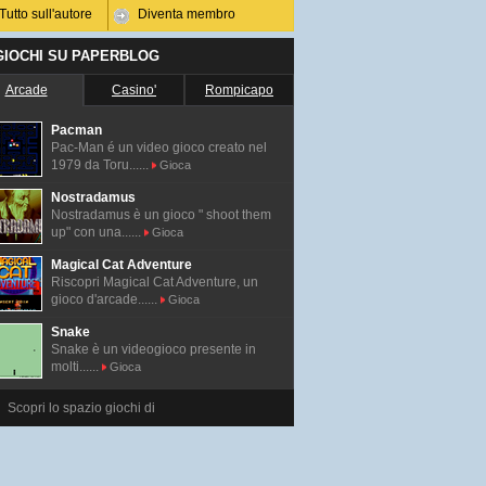
Tutto sull'autore
Diventa membro
 GIOCHI SU PAPERBLOG
Arcade
Casino'
Rompicapo
Pacman
Pac-Man é un video gioco creato nel
1979 da Toru......
Gioca
Nostradamus
Nostradamus è un gioco " shoot them
up" con una......
Gioca
Magical Cat Adventure
Riscopri Magical Cat Adventure, un
gioco d'arcade......
Gioca
Snake
Snake è un videogioco presente in
molti......
Gioca
Scopri lo spazio giochi di