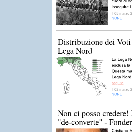
cuore di og
inseguire i
Il 05 marzo
NONE
Distribuzione dei Voti
Lega Nord
La Lega No
esclusa la 
Questa mapp
Lega Nord 
seguito
Il 02 marzo
NONE
Non ci posso credere!
"de-converte" - Fonder
Cristiano 