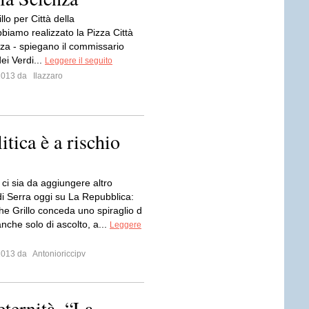
llo per Città della
biamo realizzato la Pizza Città
nza - spiegano il commissario
ei Verdi...
Leggere il seguito
 2013 da
Ilazzaro
itica è a rischio
ci sia da aggiungere altro
di Serra oggi su La Repubblica:
he Grillo conceda uno spiraglio d
anche solo di ascolto, a...
Leggere
 2013 da
Antonioriccipv
'eternità. “La