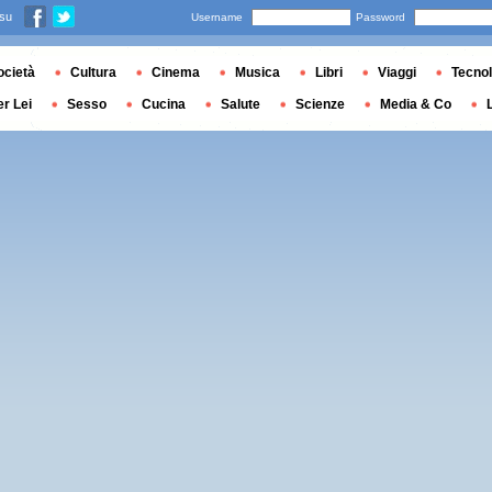
 su
Username
Password
ocietà
Cultura
Cinema
Musica
Libri
Viaggi
Tecnol
er Lei
Sesso
Cucina
Salute
Scienze
Media & Co