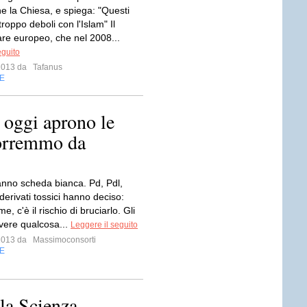
he la Chiesa, e spiega: "Questi
roppo deboli con l'Islam" Il
re europeo, che nel 2008...
eguito
 2013 da
Tafanus
E
 oggi aprono le
orremmo da
ranno scheda bianca. Pd, Pdl,
 derivati tossici hanno deciso:
, c'è il rischio di bruciarlo. Gli
ivere qualcosa...
Leggere il seguito
 2013 da
Massimoconsorti
E
lla Scienza