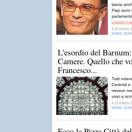
lascia anc
Papi sono t
parlamenta
Leggere il s
Il 25 marzo
NONE
NON
,
L'esordio del Barnum:
Camere. Quello che v
Francesco...
Tutti vote
Centristi e
nessun nome
unici a scr
Il 15 marzo
NONE
NON
,
Ecco la Pizza Città de