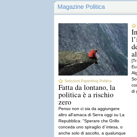
Magazine Politica
I
l
d
a
[T
Eu
Al
So
Selezioni Paperblog Politica
Fatta da lontano, la
co
di 
politica è a rischio
zero
Penso non ci sia da aggiungere
altro all’amaca di Serra oggi su La
Repubblica: “Sperare che Grillo
conceda uno spiraglio d´intesa, o
anche solo di ascolto, a qualunque