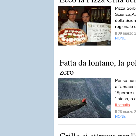
Pizza Sorbi
Scienza„Ab
della Scie
regionale d
Il 09 marzo
NONE
Fatta da lontano, la pol
zero
Penso non 
all’amaca 
“Sperare c
´intesa, o 
il seguito
Il 28 marzo
NONE
Grillo si attrezza per l