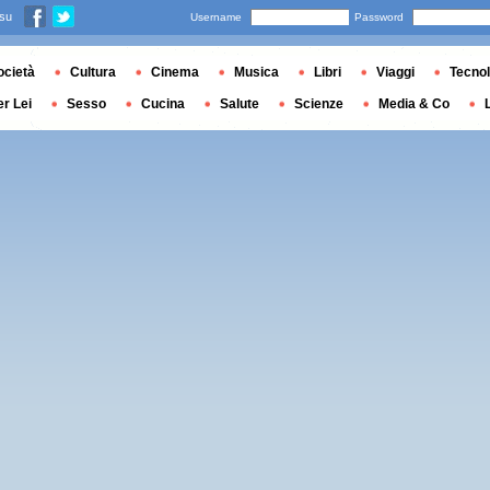
 su
Username
Password
ocietà
Cultura
Cinema
Musica
Libri
Viaggi
Tecnol
er Lei
Sesso
Cucina
Salute
Scienze
Media & Co