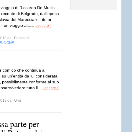
 viaggio di Riccardo De Mutiis
a recente di Belgrado, dall’epoca
lavia del Maresciallo Tito ai
i: un viaggio alla...
Leggere il
 2013 da
Pasudest
E
NONE
,
or comico che continua a
 su un’entità da lui considerata
possibilmente conforme al suo
sare/vedere tutto il...
Leggere il
 2013 da
Gms
sa parte per