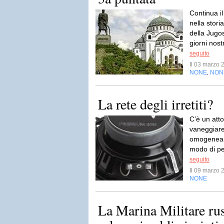
Continua il
nella stori
della Jugos
giorni nostr
seguito
Il 03 marzo
NONE
NON
,
La rete degli irretiti?
C’è un att
vaneggiare
omogenea, 
modo di pen
seguito
Il 09 marzo
NONE
La Marina Militare rus