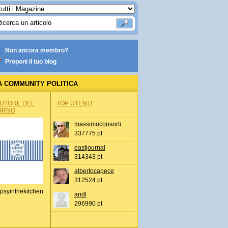
Non ancora membro?
Proponi il tuo blog
A COMMUNITY POLITICA
AUTORE DEL
TOP UTENTI
ORNO
massimoconsorti
337775 pt
eastjournal
314343 pt
albertocapece
312524 pt
psyinthekitchen
andl
296990 pt