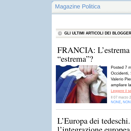
Magazine Politica
GLI ULTIMI ARTICOLI DEI BLOGGE
FRANCIA: L’estrema d
“estrema”?
Posted 7 m
Occidenti,
Valerio Pi
ampliare la
Leggere il s
Il 07 marzo
NONE
NON
,
L’Europa dei tedeschi
l’integrazione europea