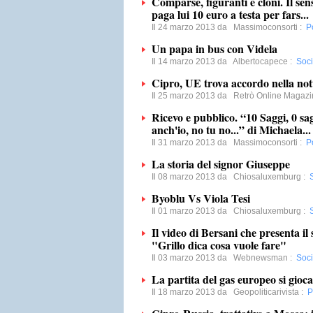
Comparse, figuranti e cloni. Il sens
paga lui 10 euro a testa per fars...
Il 24 marzo 2013 da
Massimoconsorti
:
Po
Un papa in bus con Videla
Il 14 marzo 2013 da
Albertocapece
:
Soci
Cipro, UE trova accordo nella not
Il 25 marzo 2013 da
Retrò Online Magazi
Ricevo e pubblico. “10 Saggi, 0 
anch'io, no tu no...” di Michaela...
Il 31 marzo 2013 da
Massimoconsorti
:
Po
La storia del signor Giuseppe
Il 08 marzo 2013 da
Chiosaluxemburg
:
Byoblu Vs Viola Tesi
Il 01 marzo 2013 da
Chiosaluxemburg
:
Il video di Bersani che presenta i
"Grillo dica cosa vuole fare"
Il 03 marzo 2013 da
Webnewsman
:
Soci
La partita del gas europeo si gioc
Il 18 marzo 2013 da
Geopoliticarivista
:
P