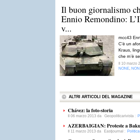
Il buon giornalismo ch
Ennio Remondino: L’It
v...
mcc43 Enni
C’è un afor
Kraus, ling
che m’è se
Il 10 marzo
NONE
NON
,
ALTRI ARTICOLI DEL MAGAZINE
Chávez: la foto-storia
Il 06 marzo 2013 da
Geopoliticarivista
:
P
AZERBAIGIAN: Proteste a Baku co
Il 11 marzo 2013 da
Eastjournal
:
Politic