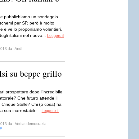
 e pubblichiamo un sondaggio
 schemi per SP, però è molto
e e ve lo proponiamo volentieri.
degli italiani nel nuovo...
Leggere il
 2013 da
Andl
lsi su beppe grillo
ri prospettare dopo l’incredibile
lettorale? Che futuro attende il
Cinque Stelle? Chi (o cosa) ha
a sua inarrestabile...
Leggere il
 2013 da
Veritaedemocrazia
E