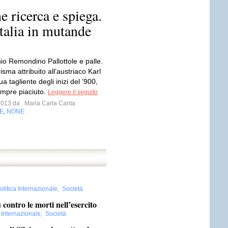
e ricerca e spiega.
alia in mutande
o Remondino Pallottole e palle.
isma attribuito all’austriaco Karl
ua tagliente degli inizi del ’900,
mpre piaciuto.
Leggere il seguito
 2013 da
Maria Carla Canta
E
NONE
,
olitica Internazionale
,
Società
ntro le morti nell’esercito
a Internazionale
,
Società