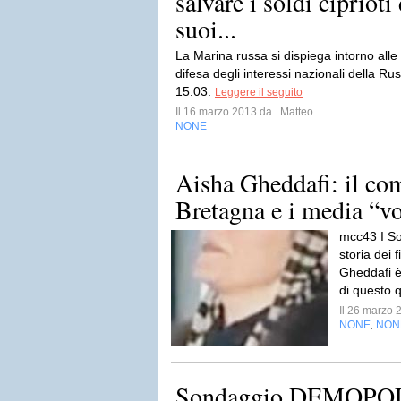
salvare i soldi ciprioti
suoi...
La Marina russa si dispiega intorno alle d
difesa degli interessi nazionali della R
15.03.
Leggere il seguito
Il 16 marzo 2013 da
Matteo
NONE
Aisha Gheddafi: il co
Bretagna e i media “vo
mcc43 I So
storia dei
Gheddafi è
di questo q
Il 26 marzo
NONE
NON
,
Sondaggio DEMOPOLIS