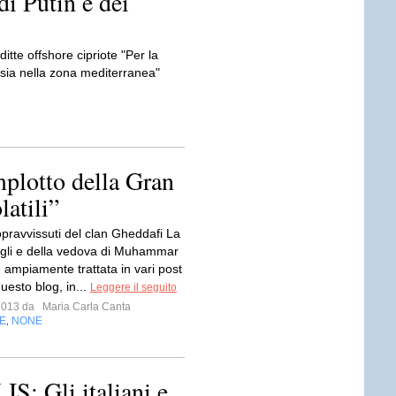
 di Putin e dei
itte offshore cipriote "Per la
ussia nella zona mediterranea"
mplotto della Gran
latili”
pravvissuti del clan Gheddafi La
 figli e della vedova di Muhammar
 ampiamente trattata in vari post
uesto blog, in...
Leggere il seguito
 2013 da
Maria Carla Canta
E
NONE
,
: Gli italiani e