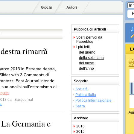
Giochi
Autori
Pubblica gli articoli
R
Scelti per voi da
Paperblog
I più letti
estra rimarrà
L
del giorno
della settimana
L'
del mese
GI
arzo 2013 in Estrema destra,
dell'anno
 Slider with 3 Comments di
erantozzi East Journal intende
Scoprire
 sua analisi sull’estremismo di...
Società
eguito
Politica Italia
 2013 da
Eastjournal
Politica Internazionale
E
Satira
Agi
Archivio
. La Germania e
2016
2015