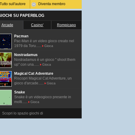
Tutto sull'autore
Diventa membro
 GIOCHI SU PAPERBLOG
Arcade
Casino'
Rompicapo
Pacman
Pac-Man é un video gioco creato nel
1979 da Toru......
Gioca
Nostradamus
Nostradamus è un gioco " shoot them
up" con una......
Gioca
Magical Cat Adventure
Riscopri Magical Cat Adventure, un
gioco d'arcade......
Gioca
Snake
Snake è un videogioco presente in
molti......
Gioca
Scopri lo spazio giochi di