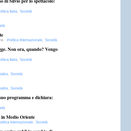
o di Silvio per lo spettacolo:
litica Italia
,
Società
età
te
ne
:
Politica Internazionale
,
Società
sagge. Non ora, quando? Vengo
litica Italia
,
Società
Satira
,
Società
Satira
,
Società
l suo programma e dichiara:
età
a in Medio Oriente
olitica Internazionale
,
Società