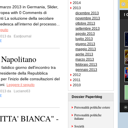
2014
marzo 2013 in Germania, Slider,
2013
ropea with 0 Comments di
dicembre 2013
I
ti La soluzione della secolare
novembre 2013
ottobre 2013
edesca all’interno del processo...
settembre 2013
eguito
agosto 2013
 2013 da
Eastjournal
luglio 2013
E
giugno 2013
maggio 2013
aprile 2013
a Napolitano
marzo 2013
febbraio 2013
l fatidico giorno dell'incontro tra
gennaio 2013
 Presidente della Repubblica
2012
per l'inizio delle consultazioni del
2011
oni.
Leggere il seguito
2010
 2013 da
Luciano63
E
Dossier Paperblog
Personalità politiche estere
Personalità politiche
TTA' BIANCA" -
italiane
Società