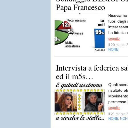
Papa Francesco
Riceviamo
fuori dagli
interessant
La fiducia 
seguito
Il 20 marzo
NONE
Intervista a federica sa
ed il m5s…
Quali scena
risultato e
Movimento 
permesso l
seguito
Il 21 marzo
NONE
NON
,