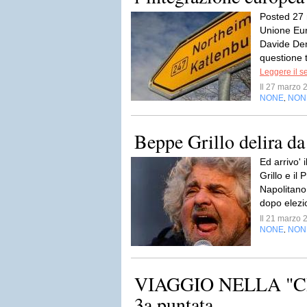
Posted 27 
Unione Eu
Davide Den
questione t
Leggere il s
Il 27 marzo
NONE
NON
,
Beppe Grillo delira d
Ed arrivo' i
Grillo e il
Napolitano 
dopo elezi
Il 21 marzo
NONE
NON
,
VIAGGIO NELLA "CI
3a puntata