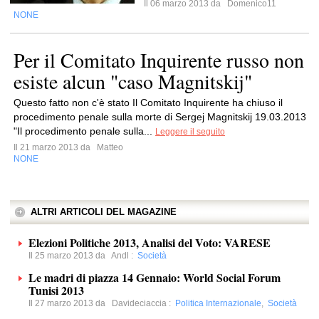
Il 06 marzo 2013 da
Domenico11
NONE
Per il Comitato Inquirente russo non
esiste alcun "caso Magnitskij"
Questo fatto non c'è stato Il Comitato Inquirente ha chiuso il
procedimento penale sulla morte di Sergej Magnitskij 19.03.2013
"Il procedimento penale sulla...
Leggere il seguito
Il 21 marzo 2013 da
Matteo
NONE
ALTRI ARTICOLI DEL MAGAZINE
Elezioni Politiche 2013, Analisi del Voto: VARESE
Il 25 marzo 2013 da
Andl
:
Società
Le madri di piazza 14 Gennaio: World Social Forum
Tunisi 2013
Il 27 marzo 2013 da
Davideciaccia
:
Politica Internazionale
,
Società