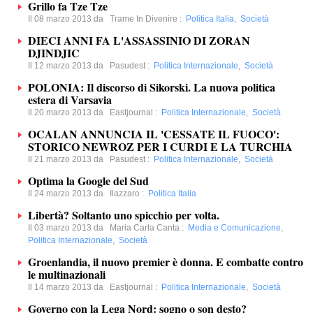
Grillo fa Tze Tze
Il 08 marzo 2013 da
Trame In Divenire
:
Politica Italia
,
Società
DIECI ANNI FA L'ASSASSINIO DI ZORAN
DJINDJIC
Il 12 marzo 2013 da
Pasudest
:
Politica Internazionale
,
Società
POLONIA: Il discorso di Sikorski. La nuova politica
estera di Varsavia
Il 20 marzo 2013 da
Eastjournal
:
Politica Internazionale
,
Società
OCALAN ANNUNCIA IL 'CESSATE IL FUOCO':
STORICO NEWROZ PER I CURDI E LA TURCHIA
Il 21 marzo 2013 da
Pasudest
:
Politica Internazionale
,
Società
Optima la Google del Sud
Il 24 marzo 2013 da
Ilazzaro
:
Politica Italia
Libertà? Soltanto uno spicchio per volta.
Il 03 marzo 2013 da
Maria Carla Canta
:
Media e Comunicazione
,
Politica Internazionale
,
Società
Groenlandia, il nuovo premier è donna. E combatte contro
le multinazionali
Il 14 marzo 2013 da
Eastjournal
:
Politica Internazionale
,
Società
Governo con la Lega Nord: sogno o son desto?