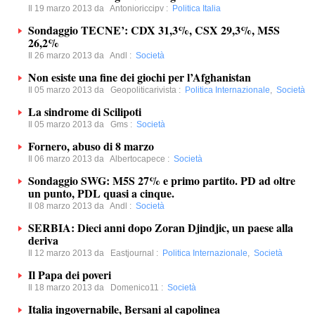
Il 19 marzo 2013 da
Antonioriccipv
:
Politica Italia
Sondaggio TECNE’: CDX 31,3%, CSX 29,3%, M5S
26,2%
Il 26 marzo 2013 da
Andl
:
Società
Non esiste una fine dei giochi per l’Afghanistan
Il 05 marzo 2013 da
Geopoliticarivista
:
Politica Internazionale
,
Società
La sindrome di Scilipoti
Il 05 marzo 2013 da
Gms
:
Società
Fornero, abuso di 8 marzo
Il 06 marzo 2013 da
Albertocapece
:
Società
Sondaggio SWG: M5S 27% e primo partito. PD ad oltre
un punto, PDL quasi a cinque.
Il 08 marzo 2013 da
Andl
:
Società
SERBIA: Dieci anni dopo Zoran Djindjic, un paese alla
deriva
Il 12 marzo 2013 da
Eastjournal
:
Politica Internazionale
,
Società
Il Papa dei poveri
Il 18 marzo 2013 da
Domenico11
:
Società
Italia ingovernabile, Bersani al capolinea