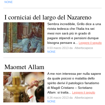
NONE
I corniciai del largo del Nazareno
Sembra incredibile, Grillo dice a una
rivista tedesca che l’Italia tra sei
mesi non sarà più in grado di
pagare stipendi e pensioni dunque
bisogna pensare a...
Leggere il seguito
Il 03 marzo 2013 da
Albertocapece
NONE
Maomet Allam
A me non interessa per nulla sapere
da quale psicosi o malattia dello
spirito derivi il patologico fanatismo
di Magdi Cristiano – Scristiano
Allam: si tratta...
Leggere il seguito
Il 26 marzo 2013 da
Albertocapece
NONE