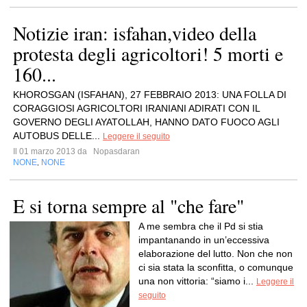
Notizie iran: isfahan,video della
protesta degli agricoltori! 5 morti e
160...
KHOROSGAN (ISFAHAN), 27 FEBBRAIO 2013: UNA FOLLA DI
CORAGGIOSI AGRICOLTORI IRANIANI ADIRATI CON IL
GOVERNO DEGLI AYATOLLAH, HANNO DATO FUOCO AGLI
AUTOBUS DELLE...
Leggere il seguito
Il 01 marzo 2013 da
Nopasdaran
NONE
NONE
,
E si torna sempre al "che fare"
A me sembra che il Pd si stia
impantanando in un’eccessiva
elaborazione del lutto. Non che non
ci sia stata la sconfitta, o comunque
una non vittoria: “siamo i...
Leggere il
seguito