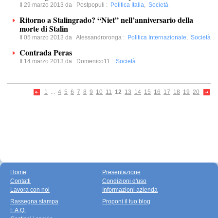
Il 29 marzo 2013 da
Postpopuli
:
Politica Italia
,
Società
Ritorno a Stalingrado? “Niet” nell’anniversario della
morte di Stalin
Il 05 marzo 2013 da
Alessandroronga
:
Politica Internazionale
,
Società
Contrada Peras
Il 14 marzo 2013 da
Domenico11
:
Società
1
...
4
5
6
7
8
9
10
11
12
13
14
15
16
17
18
19
20
Home
Presentazione
Contatti
Condizioni d'uso
Lavora con noi
Informazioni azienda
Rassegna stampa
Proponi il tuo blog
F.A.Q.