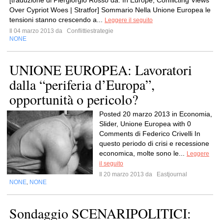
[traduzione di Piergiorgio Rosso da: In Europe, Conflicting Views
Over Cypriot Woes | Stratfor] Sommario Nella Unione Europea le
tensioni stanno crescendo a...
Leggere il seguito
Il 04 marzo 2013 da
Conflittiestrategie
NONE
UNIONE EUROPEA: Lavoratori
dalla “periferia d’Europa”,
opportunità o pericolo?
Posted 20 marzo 2013 in Economia,
Slider, Unione Europea with 0
Comments di Federico Crivelli In
questo periodo di crisi e recessione
economica, molte sono le...
Leggere
il seguito
Il 20 marzo 2013 da
Eastjournal
NONE
NONE
,
Sondaggio SCENARIPOLITICI: