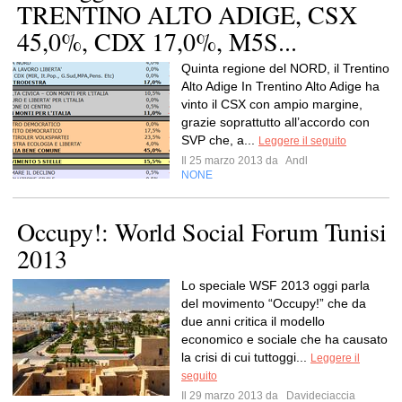
TRENTINO ALTO ADIGE, CSX
45,0%, CDX 17,0%, M5S...
Quinta regione del NORD, il Trentino
Alto Adige In Trentino Alto Adige ha
vinto il CSX con ampio margine,
grazie soprattutto all’accordo con
SVP che, a...
Leggere il seguito
Il 25 marzo 2013 da
Andl
NONE
Occupy!: World Social Forum Tunisi
2013
Lo speciale WSF 2013 oggi parla
del movimento “Occupy!” che da
due anni critica il modello
economico e sociale che ha causato
la crisi di cui tuttoggi...
Leggere il
seguito
Il 29 marzo 2013 da
Davideciaccia