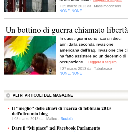
Il 25 marzo 2013 da
Massimoconsorti
NONE
NONE
,
Un bottino di guerra chiamato libertà
In questi giorni sono ricorsi i dieci
anni dalla seconda invasione
americana dell’Iraq. Invasione che ci
ha fatto assistere ad un decennio di
occupazione...
Leggere il seguito
Il 27 marzo 2013 da
Tabulerase
NONE
NONE
,
ALTRI ARTICOLI DEL MAGAZINE
Il "meglio" delle chiavi di ricerca di febbraio 2013
dell'altro mio blog
Il 03 marzo 2013 da
Matteo
:
Società
Dare il “Mi piace” nel Facebook Parlamento