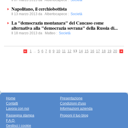
Il 07 marzo 2013 da
Albertocapece
:
Società
Napolitano, il cerchiobottista
Il 13 marzo 2013 da
Albertocapece
:
Società
La "democrazia montanara" del Caucaso come
alternativa alla "democrazia sovrana" della Russia di...
Il 18 marzo 2013 da
Matteo
:
Società
1
...
5
6
7
8
9
10
11
12
13
14
15
16
17
18
19
20
Home
Presentazione
Contatti
Condizioni d'uso
Lavora con noi
Informazioni azienda
Rassegna stampa
Proponi il tuo blog
F.A.Q.
Gestisci i cookie