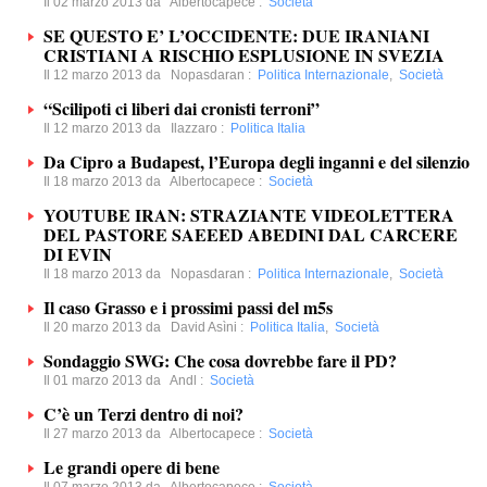
Il 02 marzo 2013 da
Albertocapece
:
Società
SE QUESTO E’ L’OCCIDENTE: DUE IRANIANI
CRISTIANI A RISCHIO ESPLUSIONE IN SVEZIA
Il 12 marzo 2013 da
Nopasdaran
:
Politica Internazionale
,
Società
“Scilipoti ci liberi dai cronisti terroni”
Il 12 marzo 2013 da
Ilazzaro
:
Politica Italia
Da Cipro a Budapest, l’Europa degli inganni e del silenzio
Il 18 marzo 2013 da
Albertocapece
:
Società
YOUTUBE IRAN: STRAZIANTE VIDEOLETTERA
DEL PASTORE SAEEED ABEDINI DAL CARCERE
DI EVIN
Il 18 marzo 2013 da
Nopasdaran
:
Politica Internazionale
,
Società
Il caso Grasso e i prossimi passi del m5s
Il 20 marzo 2013 da
David Asìni
:
Politica Italia
,
Società
Sondaggio SWG: Che cosa dovrebbe fare il PD?
Il 01 marzo 2013 da
Andl
:
Società
C’è un Terzi dentro di noi?
Il 27 marzo 2013 da
Albertocapece
:
Società
Le grandi opere di bene