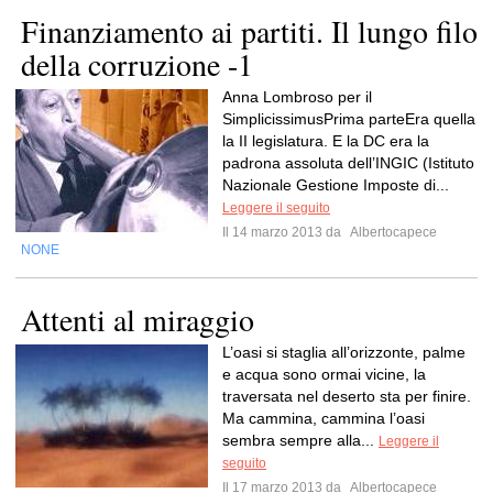
Finanziamento ai partiti. Il lungo filo
della corruzione -1
Anna Lombroso per il
SimplicissimusPrima parteEra quella
la II legislatura. E la DC era la
padrona assoluta dell’INGIC (Istituto
Nazionale Gestione Imposte di...
Leggere il seguito
Il 14 marzo 2013 da
Albertocapece
NONE
Attenti al miraggio
L’oasi si staglia all’orizzonte, palme
e acqua sono ormai vicine, la
traversata nel deserto sta per finire.
Ma cammina, cammina l’oasi
sembra sempre alla...
Leggere il
seguito
Il 17 marzo 2013 da
Albertocapece