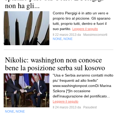
non ha gli...
Contro Piergigi è in atto un vero e
proprio tiro al piccione. Gli sparano
tutti, proprio tutti, dentro e fuori il
suo partito.
Leggere il seguito
Il 22 marzo 2013 da
Massimoconsorti
NONE
NONE
,
Nikolic: washington non conosce
bene la posizione serba sul kosovo
"Usa e Serbia avranno contatti molto
piu' frequenti ad alto livello"
www.washingtonpost.comDi Marina
Szikora [*]In occasione
dell'inaugurazione del pontificato...
Leggere il seguito
Il 24 marzo 2013 da
Pasudest
NONE
NONE
,