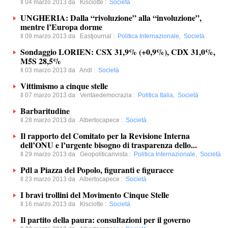
Il 04 marzo 2013 da
Kisciotte
:
Società
UNGHERIA: Dalla “rivoluzione” alla “involuzione”,
mentre l’Europa dorme
Il 09 marzo 2013 da
Eastjournal
:
Politica Internazionale
,
Società
Sondaggio LORIEN: CSX 31,9% (+0,9%), CDX 31,0%,
M5S 28,5%
Il 03 marzo 2013 da
Andl
:
Società
Vittimismo a cinque stelle
Il 07 marzo 2013 da
Veritaedemocrazia
:
Politica Italia
,
Società
Barbaritudine
Il 28 marzo 2013 da
Albertocapece
:
Società
Il rapporto del Comitato per la Revisione Interna
dell’ONU e l’urgente bisogno di trasparenza dello...
Il 29 marzo 2013 da
Geopoliticarivista
:
Politica Internazionale
,
Società
Pdl a Piazza del Popolo, figuranti e figuracce
Il 23 marzo 2013 da
Albertocapece
:
Società
I bravi trollini del Movimento Cinque Stelle
Il 16 marzo 2013 da
Kisciotte
:
Società
Il partito della paura: consultazioni per il governo