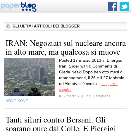
GLI ULTIMI ARTICOLI DEI BLOGGER
IRAN: Negoziati sul nucleare ancora
in alto mare, ma qualcosa si muove
Posted 17 marzo 2013 in Energia,
Iran, Slider with 0 Comments di
Giada Neski Dopo ben otto mesi di
tentennamenti, il 26 e il 27 febbraio
ad Almaty si è svolto...
Leggere il
seguito
Il 17 marzo 2013 da
Eastjournal
NONE
NONE
,
Tanti siluri contro Bersani. Gli
sparano pure dal Colle. E Piergigi