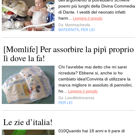
dell’argomento si potrebbero scrivere
poemi più lunghi della Divina Commedia
di Dante. I vestiti del neonato infatti
hann...
Leggere il seguito
Da
Mammachevita
MATERNITÀ
PER LEI
,
[Momlife] Per assorbire la pipì proprio
lì dove la fa!
Chi l'avrebbe mai detto che mi sarei
ricreduta? Ebbene si, anche io ho
cambiato idea!Convinta di utilizzare la
marca migliore in assoluto di pannolini,
ho...
Leggere il seguito
Da
Lasottilelinearosa
PER LEI
Le zie d’italia!
010Quando hai 18 anni e ti pare di