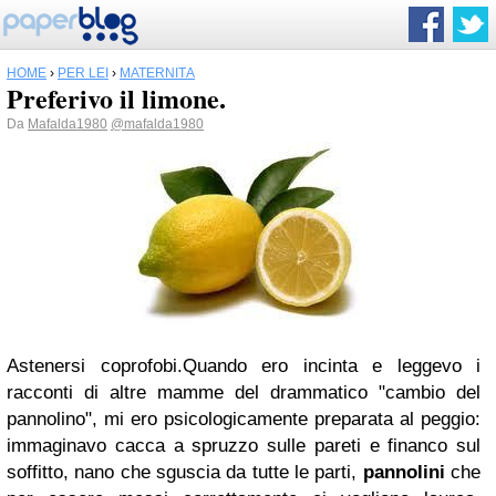
HOME
›
PER LEI
›
MATERNITÀ
Preferivo il limone.
Da
Mafalda1980
@mafalda1980
Astenersi coprofobi.Quando ero incinta e leggevo i
racconti di altre mamme del drammatico "cambio del
pannolino", mi ero psicologicamente preparata al peggio:
immaginavo cacca a spruzzo sulle pareti e financo sul
soffitto, nano che sguscia da tutte le parti,
pannolini
che