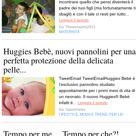
incontrare quello che pensi diventerà il
padre dei tuoi figli (ma fortunatamente ti
sbagli) e con il tale ci resti per tutto...
Leggere il seguito
Da
Thewomoms2013
MATERNITÀ
Huggies Bebè, nuovi pannolini per una
perfetta protezione della delicata
pelle...
TweetEmail TweetEmailHuggies Bebè è
l’esclusivo pannolino studiato
appositamente per i primi mesi di vita di
un neonato. Il nuovo Huggies® Bebè
infatti è...
Leggere il seguito
Da
Saporinews
LIFESTYLE
MODA E TREND
PER LEI
,
,
Tempo per me… Tempo per che?!