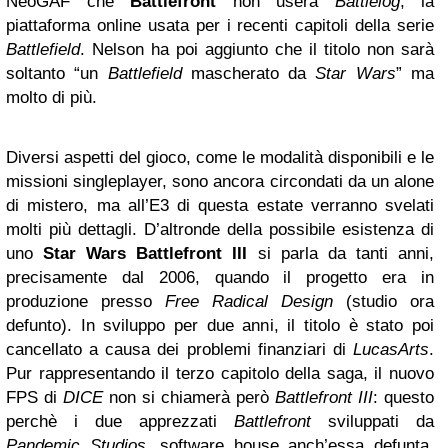
NeoGAF che
Battlefront
non userà
Battlelog
, la
piattaforma online usata per i recenti capitoli della serie
Battlefield
. Nelson ha poi aggiunto che il titolo non sarà
soltanto “un
Battlefield
mascherato da
Star Wars
” ma
molto di più.
Diversi aspetti del gioco, come le modalità disponibili e le
missioni singleplayer, sono ancora circondati da un alone
di mistero, ma all’E3 di questa estate verranno svelati
molti più dettagli. D’altronde della possibile esistenza di
uno
Star Wars Battlefront III
si parla da tanti anni,
precisamente dal 2006, quando il progetto era in
produzione presso
Free Radical Design
(studio ora
defunto). In sviluppo per due anni, il titolo è stato poi
cancellato a causa dei problemi finanziari di
LucasArts
.
Pur rappresentando il terzo capitolo della saga, il nuovo
FPS di
DICE
non si chiamerà però
Battlefront III
: questo
perchè i due apprezzati
Battlefront
sviluppati da
Pandemic Studios
, software house anch’essa defunta,