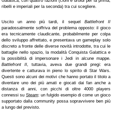
Galattica, con quattro fazioni (cloni e droidi per la prima,
ribelli e imperiali per la seconda) tra cui scegliere.
Uscito un anno più tardi, il sequel
Battlefront II
paradossalmente soffriva del problema opposto: il gioco
era tecnicamente claudicante, probabilmente per colpa
dello sviluppo affrettato, e presentava un gameplay solo
discreto a fronte delle diverse novità introdotte, tra cui le
battaglie nello spazio, la modalità Conquista Galattica e
la possibilità di impersonare i Jedi in alcune mappe.
Battlefront II
, tuttavia, aveva due grandi pregi: era
divertente e catturava in pieno lo spirito di Star Wars.
Questi sono alcuni dei motivi che hanno portato il titolo a
diventare uno dei più amati e giocati dai fan anche a
distanza di anni, con picchi di oltre 4000 players
connessi su
Steam
: un fulgido esempio di come un gioco
supportato dalla community possa sopravvivere ben più
a lungo del previsto.