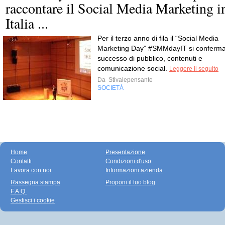
raccontare il Social Media Marketing i
Italia ...
Per il terzo anno di fila il “Social Media
Marketing Day” #SMMdayIT si conferm
successo di pubblico, contenuti e
comunicazione social.
Leggere il seguito
Da
Stivalepensante
SOCIETÀ
Home
Presentazione
Contatti
Condizioni d'uso
Lavora con noi
Informazioni azienda
Rassegna stampa
Proponi il tuo blog
F.A.Q.
Gestisci i cookie