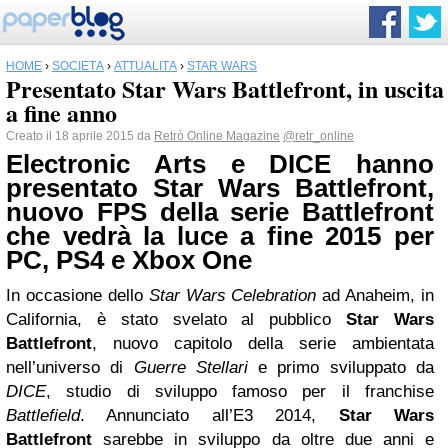
HOME
›
SOCIETÀ
›
ATTUALITÀ
›
STAR WARS
Presentato Star Wars Battlefront, in uscita
a fine anno
Creato il 18 aprile 2015 da
Retrò Online Magazine
@retr_online
Electronic Arts e DICE hanno
presentato
Star Wars
Battlefront,
nuovo FPS della serie Battlefront
che vedrà la luce a fine 2015 per
PC, PS4 e Xbox One
In occasione dello
Star Wars Celebration
ad Anaheim, in
California, è stato svelato al pubblico
Star Wars
Battlefront
, nuovo capitolo della serie ambientata
nell’universo di
Guerre Stellari
e primo sviluppato da
DICE
, studio di sviluppo famoso per il franchise
Battlefield
. Annunciato all’E3 2014,
Star Wars
Battlefront
sarebbe in sviluppo da oltre due anni e