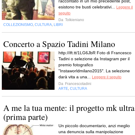
raccontato in un mio precedente post,
esistono tre busti celebrativi...
Leggere il
seguito
Da
Tolkieniano
COLLEZIONISMO
CULTURA
LIBRI
,
,
Concerto a Spazio Tadini Milano
http://ift.tt/1LG6JbR Foto di Francesco
Tadini o selezione da Instagram per il
premio fotografico
"Instaworldmilano2015″. La selezione
darà vita a una...
Leggere il seguito
Da
Francescotadini
ARTE
CULTURA
,
A me la tua mente: il progetto mk ultra
(prima parte)
Un piccolo documentario, anzi meglio
una denuncia sulla manipolazione