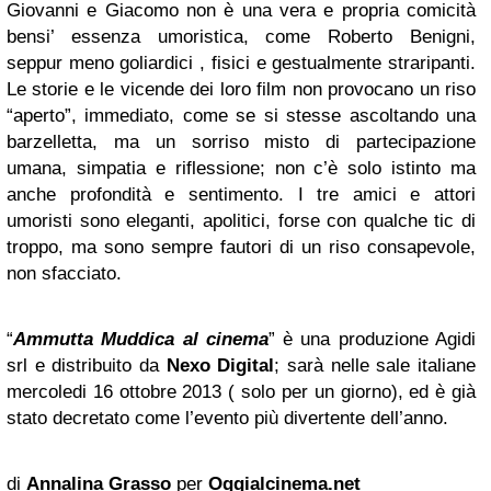
Giovanni e Giacomo non è una vera e propria comicità
bensi’ essenza umoristica, come Roberto Benigni,
seppur meno goliardici , fisici e gestualmente straripanti.
Le storie e le vicende dei loro film non provocano un riso
“aperto”, immediato, come se si stesse ascoltando una
barzelletta, ma un sorriso misto di partecipazione
umana, simpatia e riflessione; non c’è solo istinto ma
anche profondità e sentimento. I tre amici e attori
umoristi sono eleganti, apolitici, forse con qualche tic di
troppo, ma sono sempre fautori di un riso consapevole,
non sfacciato.
“
Ammutta Muddica al cinema
” è una produzione Agidi
srl e distribuito da
Nexo Digital
; sarà nelle sale italiane
mercoledi 16 ottobre 2013 ( solo per un giorno), ed è già
stato decretato come l’evento più divertente dell’anno.
di
Annalina Grasso
per
Oggialcinema.net