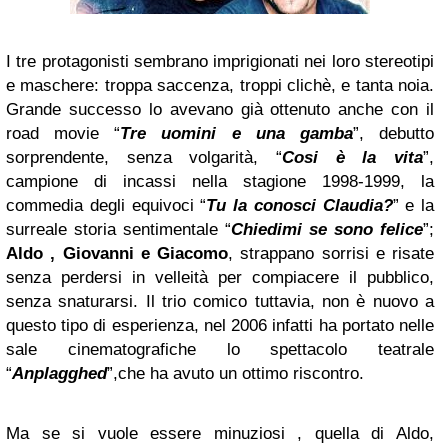
I tre protagonisti sembrano imprigionati nei loro stereotipi
e maschere: troppa saccenza, troppi clichè, e tanta noia.
Grande successo lo avevano già ottenuto anche con il
road movie “
Tre uomini e una gamba
”, debutto
sorprendente, senza volgarità, “
Cosi è la vita
”,
campione di incassi nella stagione 1998-1999, la
commedia degli equivoci “
Tu la conosci Claudia?
” e la
surreale storia sentimentale “
Chiedimi se sono felice
”;
Aldo , Giovanni e Giacomo
, strappano sorrisi e risate
senza perdersi in velleità per compiacere il pubblico,
senza snaturarsi. Il trio comico tuttavia, non è nuovo a
questo tipo di esperienza, nel 2006 infatti ha portato nelle
sale cinematografiche lo spettacolo teatrale
“
Anplagghed
”,che ha avuto un ottimo riscontro.
Ma se si vuole essere minuziosi , quella di Aldo,