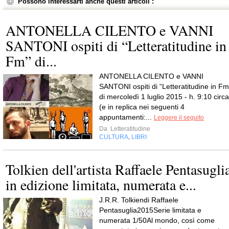
Possono interessarti anche questi articoli :
ANTONELLA CILENTO e VANNI
SANTONI ospiti di “Letteratitudine in
Fm” di...
ANTONELLA CILENTO e VANNI
SANTONI ospiti di “Letteratitudine in Fm
di mercoledì 1 luglio 2015 - h. 9:10 circa
(e in replica nei seguenti 4
appuntamenti:...
Leggere il seguito
Da
Letteratitudine
CULTURA
LIBRI
,
Tolkien dell'artista Raffaele Pentasugli
in edizione limitata, numerata e...
J.R.R. Tolkiendi Raffaele
Pentasuglia2015Serie limitata e
numerata 1/50Al mondo, così come