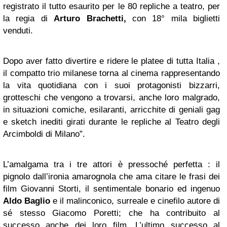
registrato il tutto esaurito per le 80 repliche a teatro, per
la regia di
Arturo Brachetti,
con 18° mila biglietti
venduti.
Dopo aver fatto divertire e ridere le platee di tutta Italia ,
il compatto trio milanese torna al cinema rappresentando
la vita quotidiana con i suoi protagonisti bizzarri,
grotteschi che vengono a trovarsi, anche loro malgrado,
in situazioni comiche, esilaranti, arricchite di geniali gag
e sketch inediti girati durante le repliche al Teatro degli
Arcimboldi di Milano”.
L’amalgama tra i tre attori è pressoché perfetta : il
pignolo dall’ironia amarognola che ama citare le frasi dei
film Giovanni Storti, il sentimentale bonario ed ingenuo
Aldo Baglio
e il malinconico, surreale e cinefilo autore di
sé stesso Giacomo Poretti; che ha contribuito al
successo anche dei loro film. L’ultimo successo al