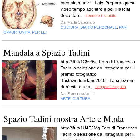
mentale made in Italy. Preparai questi
video tempo addietro e poi li lasciai
decantare...
Leggere il seguito
Da
Marta Saponaro
CULTURA
DIARIO PERSONALE
PARI
,
,
OPPORTUNITÀ
PER LEI
,
Mandala a Spazio Tadini
http://ift.tt/1C5v9sg Foto di Francesco
Tadini o selezione da Instagram per il
premio fotografico
"Instaworldmilano2015″. La selezione
darà vita a una...
Leggere il seguito
Da
Francescotadini
ARTE
CULTURA
,
Spazio Tadini mostra Arte e Moda
http://ift.tt/1U4F2Mg Foto di Francesco
Tadini o selezione da Instagram per il