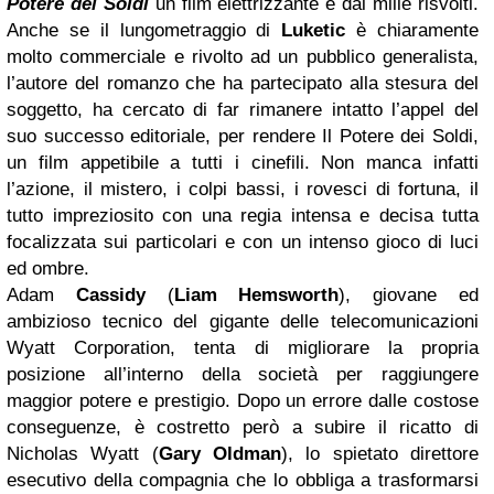
Potere dei Soldi
un film elettrizzante e dai mille risvolti.
Anche se il lungometraggio di
Luketic
è chiaramente
molto commerciale e rivolto ad un pubblico generalista,
l’autore del romanzo che ha partecipato alla stesura del
soggetto, ha cercato di far rimanere intatto l’appel del
suo successo editoriale, per rendere Il Potere dei Soldi,
un film appetibile a tutti i cinefili. Non manca infatti
l’azione, il mistero, i colpi bassi, i rovesci di fortuna, il
tutto impreziosito con una regia intensa e decisa tutta
focalizzata sui particolari e con un intenso gioco di luci
ed ombre.
Adam
Cassidy
(
Liam Hemsworth
), giovane ed
ambizioso tecnico del gigante delle telecomunicazioni
Wyatt Corporation, tenta di migliorare la propria
posizione all’interno della società per raggiungere
maggior potere e prestigio. Dopo un errore dalle costose
conseguenze, è costretto però a subire il ricatto di
Nicholas Wyatt (
Gary Oldman
), lo spietato direttore
esecutivo della compagnia che lo obbliga a trasformarsi