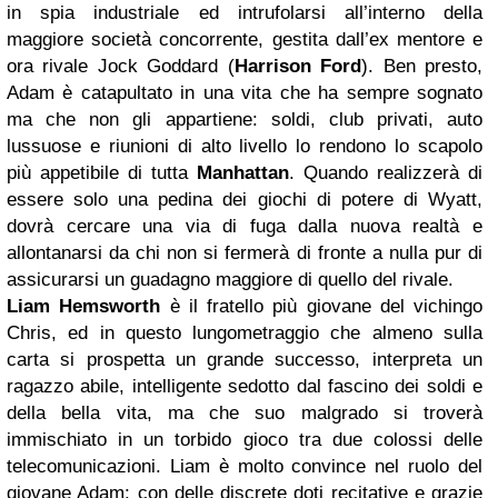
in spia industriale ed intrufolarsi all’interno della
maggiore società concorrente, gestita dall’ex mentore e
ora rivale Jock Goddard (
Harrison Ford
). Ben presto,
Adam è catapultato in una vita che ha sempre sognato
ma che non gli appartiene: soldi, club privati, auto
lussuose e riunioni di alto livello lo rendono lo scapolo
più appetibile di tutta
Manhattan
. Quando realizzerà di
essere solo una pedina dei giochi di potere di Wyatt,
dovrà cercare una via di fuga dalla nuova realtà e
allontanarsi da chi non si fermerà di fronte a nulla pur di
assicurarsi un guadagno maggiore di quello del rivale.
Liam Hemsworth
è il fratello più giovane del vichingo
Chris, ed in questo lungometraggio che almeno sulla
carta si prospetta un grande successo, interpreta un
ragazzo abile, intelligente sedotto dal fascino dei soldi e
della bella vita, ma che suo malgrado si troverà
immischiato in un torbido gioco tra due colossi delle
telecomunicazioni. Liam è molto convince nel ruolo del
giovane Adam; con delle discrete doti recitative e grazie