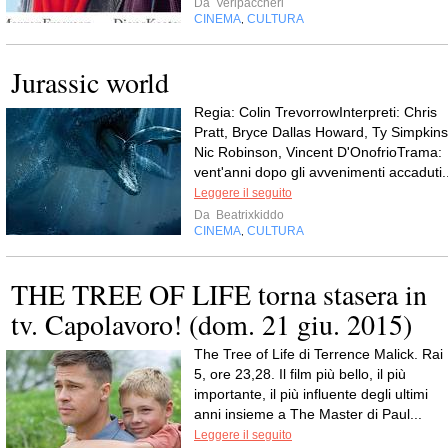
Da
Veripaccheri
CINEMA
CULTURA
,
Jurassic world
Regia: Colin TrevorrowInterpreti: Chris
Pratt, Bryce Dallas Howard, Ty Simpkins
Nic Robinson, Vincent D'OnofrioTrama:
vent'anni dopo gli avvenimenti accaduti..
Leggere il seguito
Da
Beatrixkiddo
CINEMA
CULTURA
,
THE TREE OF LIFE torna stasera in
tv. Capolavoro! (dom. 21 giu. 2015)
The Tree of Life di Terrence Malick. Rai
5, ore 23,28. Il film più bello, il più
importante, il più influente degli ultimi
anni insieme a The Master di Paul...
Leggere il seguito