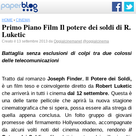
HOME
›
CINEMA
Primo Piano Film Il potere dei soldi di R.
Luketic
Creato il 13 settembre 2013 da
Oggialcinemanet
@oggialcinema
Battaglia senza esclusioni di colpi tra due colossi
delle telecomunicazioni
Tratto dal romanzo
Joseph Finder
,
Il Potere dei Soldi,
è un film teso e coinvolgente diretto da
Robert Luketic
che arriverà in tutti i cinema
dal 12 settembre.
Questa è
una delle tante pellicole che aprirà la nuova stagione
cinematografica che si spera, possa essere alla strega di
quella appena conclusa. Un folto gruppo di giovani
promesse del firmamento Hollywoodiano, accompagnate
da alcuni volti noti del cinema moderno, rendono
il