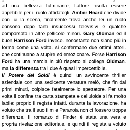
ad una bellezza fulminante, l’attore risulta essere
appetibile per il ruolo affidatogli.
Amber Heard
che divide
con lui la scena, finalmente trova anche lei un ruolo
consono dopo tanti insuccessi televisivi e qualche
comparsata in altre pellicole minori.
Gary Oldman
ed il
buon
Harrison Ford
invece, nonostante non siano più in
forma come una volta, si confermano due ottimi attori,
che continuano a stupire ed emozionare. Forse
Harrison
Ford
ha una marcia in più rispetto al collega
Oldman
,
ma
la differenza
tra i due è quasi impercettibile.
Il Potere dei Soldi
è quindi un avvincente thriller
aziendale con una sedicente venatura melò, che fin dai
primi minuti, colpisce fatalmente lo spettatore. Per una
volta il confine tra carta stampata e celluloide si fa molto
labile; proprio il regista infatti, durante la lavorazione, ha
voluto che tra il suo film e Paranoia non ci fossero troppe
differenze. Il romanzo di Finder è stata una vera e
propria rivelazione editoriale, e quindi il regista a voluto