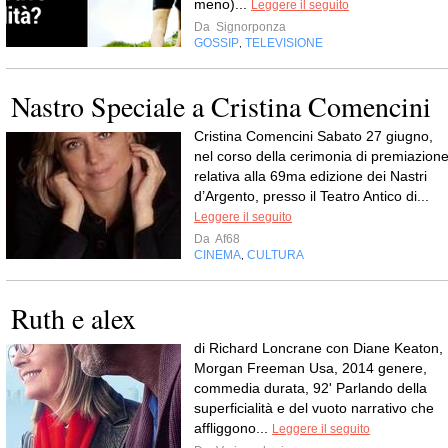
meno)...
Leggere il seguito
Da
Signorponza
GOSSIP
TELEVISIONE
,
Nastro Speciale a Cristina Comencini
Cristina Comencini Sabato 27 giugno,
nel corso della cerimonia di premiazion
relativa alla 69ma edizione dei Nastri
d’Argento, presso il Teatro Antico di...
Leggere il seguito
Da
Af68
CINEMA
CULTURA
,
Ruth e alex
di Richard Loncrane con Diane Keaton,
Morgan Freeman Usa, 2014 genere,
commedia durata, 92' Parlando della
superficialità e del vuoto narrativo che
affliggono...
Leggere il seguito