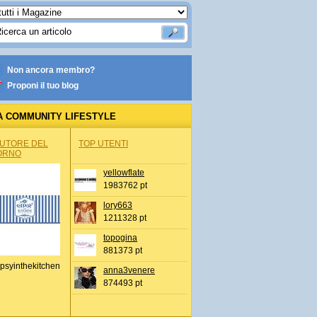
Non ancora membro?
Proponi il tuo blog
A COMMUNITY LIFESTYLE
AUTORE DEL
TOP UTENTI
ORNO
yellowflate
1983762 pt
lory663
1211328 pt
topogina
881373 pt
psyinthekitchen
anna3venere
874493 pt