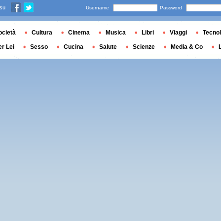
 su
Username
Password
ocietà
Cultura
Cinema
Musica
Libri
Viaggi
Tecnol
er Lei
Sesso
Cucina
Salute
Scienze
Media & Co