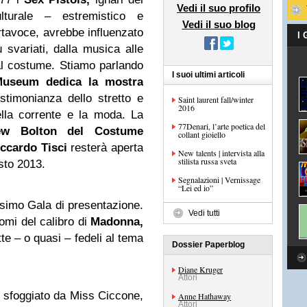
Vedi il suo profilo
turale – estremistico e
Vedi il suo blog
rtavoce, avrebbe influenzato
I
ù svariati, dalla musica alle
e al costume. Stiamo parlando
I suoi ultimi articoli
Museum dedica la mostra
timonianza dello stretto e
Saint laurent fall/winter
2016
della corrente e la moda. La
77Denari, l’arte poetica del
rew
Bolton
del Costume
collant gioiello
ccardo Tisci
resterà aperta
New talents | intervista alla
stilista russa sveta
sto 2013.
Segnalazioni | Vernissage
“Lei ed io”
issimo Gala di presentazione.
Vedi tutti
omi del calibro di
Madonna,
tte – o quasi – fedeli al tema
Dossier Paperblog
Diane Kruger
Attori
ok sfoggiato da Miss Ciccone,
Anne Hathaway
Attori