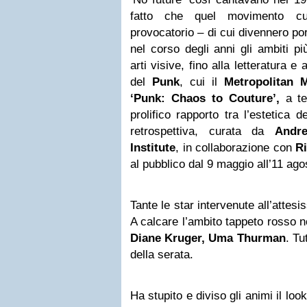
fatto che quel movimento cul
provocatorio – di cui divennero po
nel corso degli anni gli ambiti pi
arti visive, fino alla letteratura 
del
Punk
, cui il
Metropolitan 
‘Punk: Chaos to Couture’,
a tes
prolifico rapporto tra l’estetica 
retrospettiva, curata da
And
Institute
, in collaborazione con
Ri
al pubblico dal 9 maggio all’11 ago
Tante le star intervenute all’attes
A calcare l’ambito tappeto rosso n
Diane Kruger, Uma Thurman
. Tu
della serata.
Ha stupito e diviso gli animi il lo