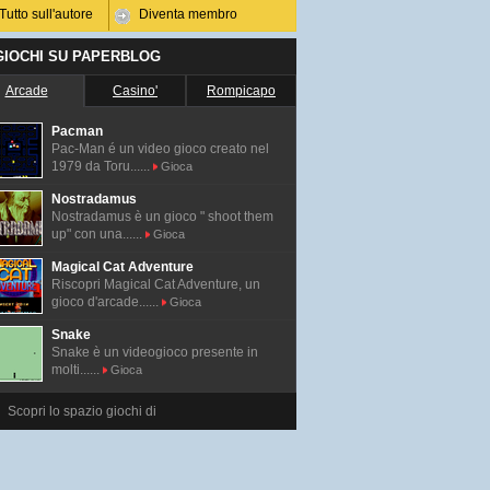
Tutto sull'autore
Diventa membro
 GIOCHI SU PAPERBLOG
Arcade
Casino'
Rompicapo
Pacman
Pac-Man é un video gioco creato nel
1979 da Toru......
Gioca
Nostradamus
Nostradamus è un gioco " shoot them
up" con una......
Gioca
Magical Cat Adventure
Riscopri Magical Cat Adventure, un
gioco d'arcade......
Gioca
Snake
Snake è un videogioco presente in
molti......
Gioca
Scopri lo spazio giochi di