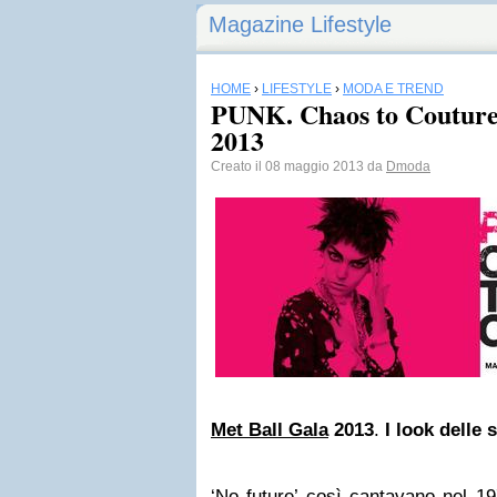
Magazine Lifestyle
HOME
›
LIFESTYLE
›
MODA E TREND
PUNK. Chaos to Coutur
2013
Creato il 08 maggio 2013 da
Dmoda
Met Ball Gala
2013
.
I look delle 
‘No future’ così cantavano nel 1