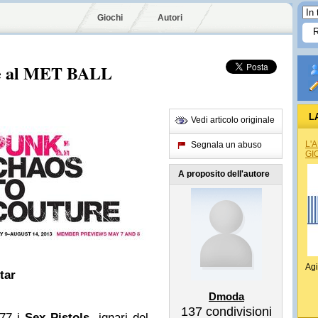
Giochi
Autori
e al MET BALL
L
Vedi articolo originale
L'
Segnala un abuso
GI
A proposito dell'autore
Agi
star
Dmoda
137
condivisioni
977 i
Sex Pistols,
ignari del