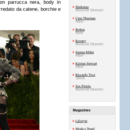
con parrucca nera, body in
Madonna
orredato da catene, borchie e
Musicisti Stranieri
Uma Thurman
Attori
Bolton
Mete
Rooney
Musicisti Stranieri
Sienna Miller
Attori
Kristen Stewart
Attori
Riccardo Tisci
Stilisti
Sex Pistols
Musicisti Stranieri
Magazines
Lifestyle
Moda e Trend