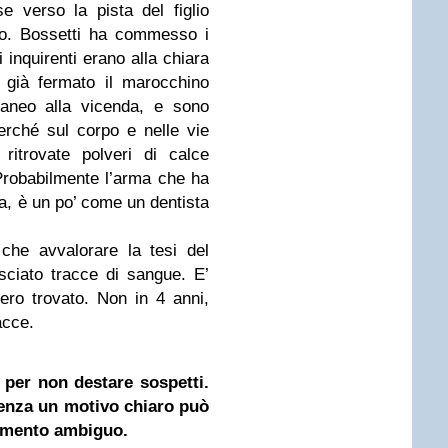
 verso la pista del figlio
curo. Bossetti ha commesso i
li inquirenti erano alla chiara
 già fermato il marocchino
raneo alla vicenda, e sono
erché sul corpo e nelle vie
ritrovate polveri di calce
 Probabilmente l’arma che ha
sta, è un po’ come un dentista
che avvalorare la tesi del
sciato tracce di sangue. E’
ero trovato. Non in 4 anni,
acce.
 per non destare sospetti.
senza un motivo chiaro può
amento ambiguo.