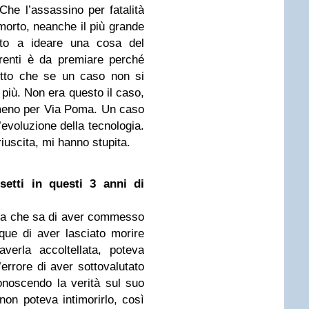
he l’assassino per fatalità
 morto, neanche il più grande
cito a ideare una cosa del
irenti è da premiare perché
etto che se un caso non si
e più. Non era questo il caso,
meno per Via Poma. Un caso
’evoluzione della tecnologia.
uscita, mi hanno stupita.
etti in questi 3 anni di
na che sa di aver commesso
ue di aver lasciato morire
verla accoltellata, poteva
rrore di aver sottovalutato
conoscendo la verità sul suo
non poteva intimorirlo, così