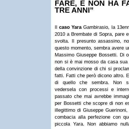
FARE, E NON HA FA
TRE ANNI”
Il
caso Yara
Gambirasio, la 13en
2010 a Brembate di Sopra, pare es
svolta. Il presunto assassino, no
questo momento, sembra avere un 
Massimo Giuseppe Bossetti. Di o
non si è mai mosso da casa sua i
della convinzione di chi si procl
fatti. Fatti che però dicono altro. 
di quello che sembra. Non s
vedersela con processi e inter
passato che mai avrebbe immagina
per Bossetti che scopre di non es
illegittimo di Giuseppe Guerinoni
combacia alla perfezione con que
piccola Yara. Non abbiamo null