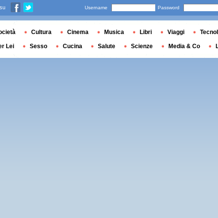
 su
Username
Password
ocietà
Cultura
Cinema
Musica
Libri
Viaggi
Tecnol
er Lei
Sesso
Cucina
Salute
Scienze
Media & Co