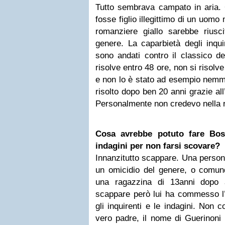
Tutto sembrava campato in aria. C
fosse figlio illegittimo di un uomo
romanziere giallo sarebbe rius
genere. La caparbietà degli inqu
sono andati contro il classico d
risolve entro 48 ore, non si risolv
e non lo è stato ad esempio nem
risolto dopo ben 20 anni grazie all
Personalmente non credevo nella ri
Cosa avrebbe potuto fare Boss
indagini per non farsi scovare?
Innanzitutto scappare. Una perso
un omicidio del genere, o comunq
una ragazzina di 13anni dopo a
scappare però lui ha commesso l’e
gli inquirenti e le indagini. Non 
vero padre, il nome di Guerinoni 