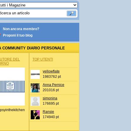
Non ancora membro?
Proponi il tuo blog
A COMMUNITY DIARIO PERSONALE
AUTORE DEL
TOP UTENTI
ORNO
yellowflate
1983762 pt
Anna Pernice
201016 pt
simonina
176695 pt
psyinthekitchen
Ransie
174940 pt