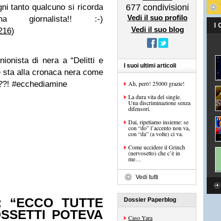
i tanto qualcuno si ricorda
677
condivisioni
Vedi il suo profilo
 giornalista!!
:-)
I
Vedi il suo blog
216
)
nionista di nera a “Delitti e
I suoi ultimi articoli
 sta alla cronaca nera come
io??! #ecchediamine
Ah, però! 25000 grazie!
La dura vita del single.
Una discriminazione senza
difensori.
Dai, ripetiamo insieme: se
con “do” l’accento non va,
con “da” (a volte) ci va.
Come uccidere il Grinch
(nervosetto) che c’è in
me…
Vedi tutti
: “ECCO TUTTE
Dossier Paperblog
SSETTI POTEVA
Caso Yara