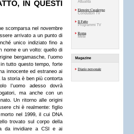
TTO, IN QUESTI
Attualità
Elenoire Casalegno
Conduttori TV
Il Fatto
Programmi TV
ne scomparsa nel novembre
Roma
sere arrivato a un punto di
Mete
nché unico indiziato fino a
nome e un volto: quello di
rigine bergamasche, l’uomo
Magazine
n tutto questo tempo, forte
Diario personale
ama innocente ed estraneo ai
E la storia è ben più contorta
olo l’uomo adesso dovrà
rogatori, ma anche con un
to. Un ritorno alle origini
sere chi è realmente: figlio
, morto nel 1999, il cui DNA
llo trovato sul corpo della
a da invidiare a CSI e ai