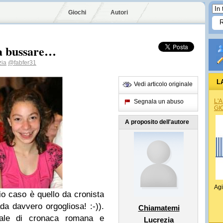
Giochi
Autori
 a bussare…
zia
@fabfer31
L
Vedi articolo originale
L'
Segnala un abuso
GI
A proposito dell'autore
Agi
mio caso è quello da cronista
vada davvero orgogliosa! :-)).
Chiamatemi
tale di cronaca romana e
Lucrezia