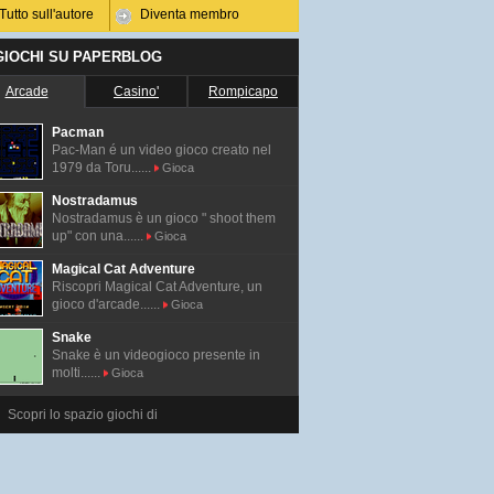
Tutto sull'autore
Diventa membro
 GIOCHI SU PAPERBLOG
Arcade
Casino'
Rompicapo
Pacman
Pac-Man é un video gioco creato nel
1979 da Toru......
Gioca
Nostradamus
Nostradamus è un gioco " shoot them
up" con una......
Gioca
Magical Cat Adventure
Riscopri Magical Cat Adventure, un
gioco d'arcade......
Gioca
Snake
Snake è un videogioco presente in
molti......
Gioca
Scopri lo spazio giochi di