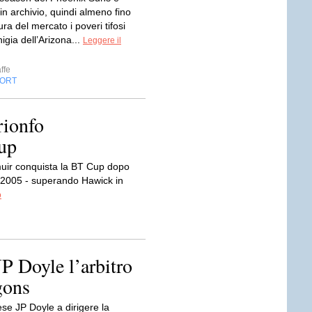
in archivio, quindi almeno fino
ura del mercato i poveri tifosi
higia dell’Arizona...
Leggere il
ffe
ORT
rionfo
up
uir conquista la BT Cup dopo
o 2005 - superando Hawick in
o
P Doyle l’arbitro
gons
lese JP Doyle a dirigere la