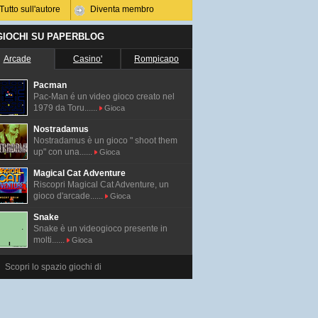
Tutto sull'autore
Diventa membro
 GIOCHI SU PAPERBLOG
Arcade
Casino'
Rompicapo
Pacman
Pac-Man é un video gioco creato nel
1979 da Toru......
Gioca
Nostradamus
Nostradamus è un gioco " shoot them
up" con una......
Gioca
Magical Cat Adventure
Riscopri Magical Cat Adventure, un
gioco d'arcade......
Gioca
Snake
Snake è un videogioco presente in
molti......
Gioca
Scopri lo spazio giochi di