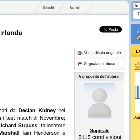
Giochi
Autori
Irlanda
L
Vedi articolo originale
L'
Segnala un abuso
GI
A proposito dell'autore
amati da
Declan Kidney
nel
à i test match di Novembre;
Agi
ichard Strauss
, tallonatore
Superale
Marshall
Iain Henderson e
5115
condivisioni