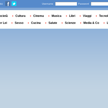
 su
Username
Password
ocietà
Cultura
Cinema
Musica
Libri
Viaggi
Tecnol
er Lei
Sesso
Cucina
Salute
Scienze
Media & Co