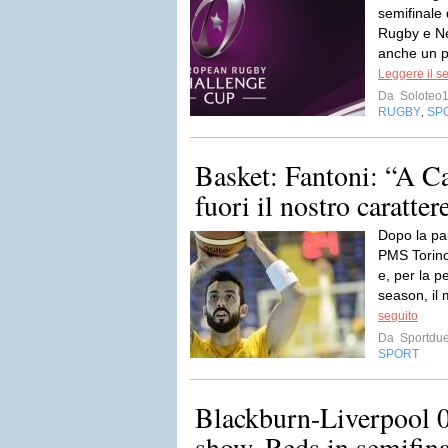
semifinale
Rugby e Ne
anche un po
Leggere il s
Da
Soloteo
RUGBY
SP
,
Basket: Fantoni: “A Ca
fuori il nostro caratter
Dopo la pa
PMS Torino
e, per la p
season, il
seguito
Da
Sportdue
SPORT
Blackburn-Liverpool 0
show, Reds in semifina