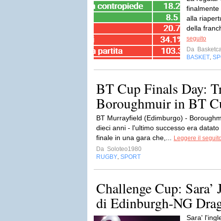
finalmente 
alla riapert
della franc
seguito
Da
Basketca
BASKET
SP
,
BT Cup Finals Day: T
Boroughmuir in BT C
BT Murrayfield (Edimburgo) - Boroughm
dieci anni - l'ultimo successo era datat
finale in una gara che,...
Leggere il seguit
Da
Soloteo1980
RUGBY
SPORT
,
Challenge Cup: Sara’ J
di Edinburgh-NG Dra
Sara' l'ing