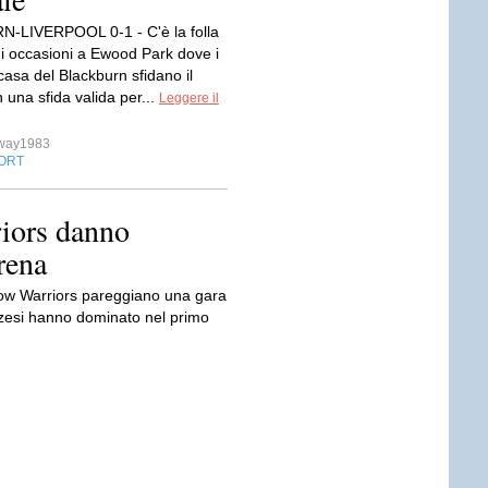
-LIVERPOOL 0-1 - C'è la folla
di occasioni a Ewood Park dove i
casa del Blackburn sfidano il
n una sfida valida per...
Leggere il
sway1983
ORT
riors danno
rena
gow Warriors pareggiano una gara
zzesi hanno dominato nel primo