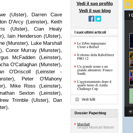
Vedi il suo profilo
Vedi il suo blog
we (Ulster), Darren Cave
I
don D'Arcy (Leinster), Keith
ris (Ulster), Cian Healy
I suoi ultimi articoli
r), Iain Henderson (Ulster),
yne (Munster), Luke Marshall
Le Zebre impegnano
Ulster a Belfast
), Conor Murray (Munster),
Il ritorno della RaboDirect
gus McFadden (Leinster),
PRO 12
ncha O'Callaghan (Munster),
Un grande uomo e un
grande allenatore: Franco
an O'Driscoll (Leinster -
Smith
nster), Peter O'Mahony
L'aggiornamento dopo il
quarto turno di Amlin
er), Mike Ross (Leinster),
Challenge Cup
athan Sexton (Leinster),
drew Trimble (Ulster), Dan
Vedi tutti
er).
Dossier Paperblog
Marshall
Gruppi Musicali Italiani