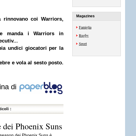
Magazines
 rinnovano coi Warriors,
Famiglia
e manda i Warriors in
Rugby
cutiv...
Sport
ia undici giocatori per la
bre e vola al sesto posto.
ina di
icoli :
e dei Phoenix Suns
 season dei Phoenix Suns è