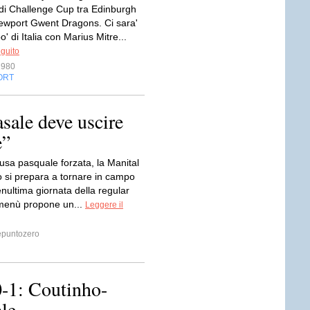
 di Challenge Cup tra Edinburgh
wport Gwent Dragons. Ci sara'
' di Italia con Marius Mitre...
eguito
1980
ORT
sale deve uscire
e”
usa pasquale forzata, la Manital
 si prepara a tornare in campo
enultima giornata della regular
 menù propone un...
Leggere il
puntozero
-1: Coutinho-
le