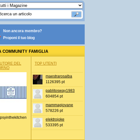
Non ancora membro?
Proponi il tuo blog
A COMMUNITY FAMIGLIA
AUTORE DEL
TOP UTENTI
ORNO
maestrarosalba
1126395 pt
pablitosway1983
604854 pt
mammagiovane
578226 pt
psyinthekitchen
elektrojoke
533395 pt