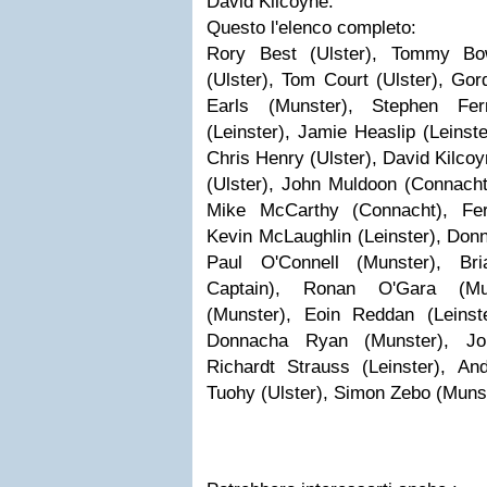
David Kilcoyne.
Questo l'elenco completo:
Rory Best (Ulster), Tommy Bo
(Ulster), Tom Court (Ulster), Gor
Earls (Munster), Stephen Fer
(Leinster), Jamie Heaslip (Leinste
Chris Henry (Ulster), David Kilco
(Ulster), John Muldoon (Connacht
Mike McCarthy (Connacht), Fer
Kevin McLaughlin (Leinster), Don
Paul O'Connell (Munster), Bri
Captain), Ronan O'Gara (Mu
(Munster), Eoin Reddan (Leinst
Donnacha Ryan (Munster), Jon
Richardt Strauss (Leinster), An
Tuohy (Ulster), Simon Zebo (Munst