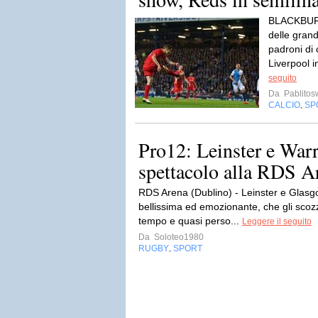
BLACKBURN
delle gran
padroni di 
Liverpool i
seguito
Da
Pablito
CALCIO
SP
,
Pro12: Leinster e War
spettacolo alla RDS A
RDS Arena (Dublino) - Leinster e Glas
bellissima ed emozionante, che gli sco
tempo e quasi perso...
Leggere il seguito
Da
Soloteo1980
RUGBY
SPORT
,