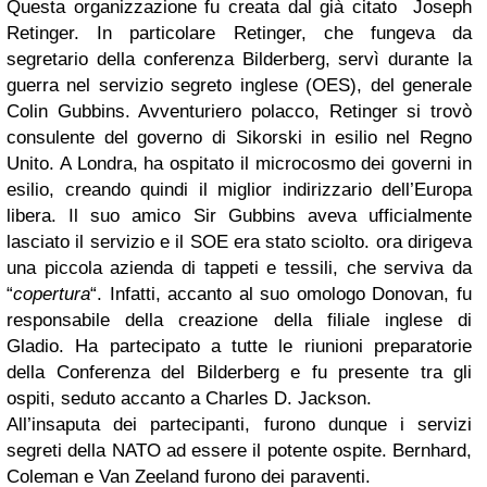
Questa organizzazione fu creata dal già citato Joseph
Retinger. In particolare Retinger, che fungeva da
segretario della conferenza Bilderberg, servì durante la
guerra nel servizio segreto inglese (OES), del generale
Colin Gubbins. Avventuriero polacco, Retinger si trovò
consulente del governo di Sikorski in esilio nel Regno
Unito. A Londra, ha ospitato il microcosmo dei governi in
esilio, creando quindi il miglior indirizzario dell’Europa
libera. Il suo amico Sir Gubbins aveva ufficialmente
lasciato il servizio e il SOE era stato sciolto. ora dirigeva
una piccola azienda di tappeti e tessili, che serviva da
“
copertura
“. Infatti, accanto al suo omologo Donovan, fu
responsabile della creazione della filiale inglese di
Gladio. Ha partecipato a tutte le riunioni preparatorie
della Conferenza del Bilderberg e fu presente tra gli
ospiti, seduto accanto a Charles D. Jackson.
All’insaputa dei partecipanti, furono dunque i servizi
segreti della NATO ad essere il potente ospite. Bernhard,
Coleman e Van Zeeland furono dei paraventi.