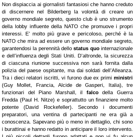
Non dispiaccia ai giornalisti fantasiosi che hanno creduto
di discernere nel Bilderberg la volontà di creare un
governo mondiale segreto, questo club è uno strumento
della lobby influente della NATO che promuove i propri
interessi. E’ molto più grave e pericoloso, perché è la
NATO che mira ad essere un governo mondiale segreto,
garantendosi la perennità dello
status quo
internazionale
e dell’influenza degli Stati Uniti. D’altronde, la sicurezza
di ciascuna riunione successiva non sarà fornita dalla
polizia del paese ospitante, ma dai soldati dell’Alleanza.
Tra i dieci relatori iscritti, vi furono due ex primi
ministri
(Guy Mollet, Francia, Alcide de Gasperi, Italia), tre
funzionari del Piano Marshall, il
falco
della Guerra
Fredda (Paul H. Nitze) e soprattutto un finanziere molto
potente (David Rockefeller). Secondo i documenti
preparatori, una ventina di partecipanti ne era già a
conoscenza. Sapevano più o meno in dettaglio, chi sono
i burattinai e hanno redatto in anticipare il loro intervento.
I più piccoli dettagli furono adattati e non vi fu alcun