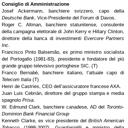
Consiglio di Amministrazione
Josef Ackermann, banchiere svizzero, capo della
Deutsche Bank
, Vice-Presidente del Forum di Davos.
Roger C. Altman, banchiere statunitense, consulente
della campagna elettorale di John Kerry e Hillary Clinton,
direttore della banca di investimenti
Evercore Partners
Inc
.
Francisco Pinto Balsemão, ex primo ministro socialista
del Portogallo (1981-83), presidente e fondatore del più
grande gruppo televisivo portoghese SIC. (T)
Franco Bernabè, banchiere italiano, l’attuale capo di
Telecom Italia
(T)
Henri de Castries, CEO dell’assicuratore francese AXA.
Juan Luis Cebrián, direttore del gruppo stampa e media
spagnolo
Prisa
.
W. Edmund Clark, banchiere canadese, AD del
Toronto-
Dominion Bank Financial Group
Kenneth Clarke, ex vice presidente del
British American
Tobacco
(1998-2007), Guardasigilli e ministro della