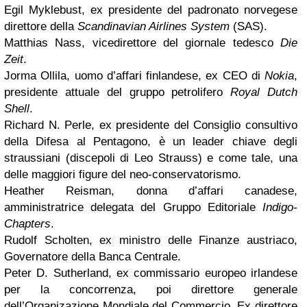
Egil Myklebust, ex presidente del padronato norvegese
direttore della
Scandinavian Airlines System
(SAS).
Matthias Nass, vicedirettore del giornale tedesco
Die
Zeit
.
Jorma Ollila, uomo d’affari finlandese, ex CEO di
Nokia
,
presidente attuale del gruppo petrolifero
Royal Dutch
Shell
.
Richard N. Perle, ex presidente del Consiglio consultivo
della Difesa al Pentagono, è un leader chiave degli
straussiani (discepoli di Leo Strauss) e come tale, una
delle maggiori figure del neo-conservatorismo.
Heather Reisman, donna d’affari canadese,
amministratrice delegata del Gruppo Editoriale
Indigo-
Chapters
.
Rudolf Scholten, ex ministro delle Finanze austriaco,
Governatore della Banca Centrale.
Peter D. Sutherland, ex commissario europeo irlandese
per la concorrenza, poi direttore generale
dell’Organizazione Mondiale del Commercio. Ex direttore