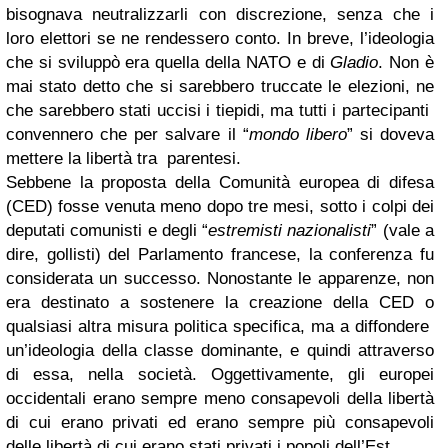
bisognava neutralizzarli con discrezione, senza che i
loro elettori se ne rendessero conto. In breve, l’ideologia
che si sviluppò era quella della NATO e di
Gladio
. Non è
mai stato detto che si sarebbero truccate le elezioni, ne
che sarebbero stati uccisi i tiepidi, ma tutti i partecipanti
convennero che per salvare il “
mondo libero
” si doveva
mettere la libertà tra parentesi.
Sebbene la proposta della Comunità europea di difesa
(CED) fosse venuta meno dopo tre mesi, sotto i colpi dei
deputati comunisti e degli “
estremisti nazionalisti
” (vale a
dire, gollisti) del Parlamento francese, la conferenza fu
considerata un successo. Nonostante le apparenze, non
era destinato a sostenere la creazione della CED o
qualsiasi altra misura politica specifica, ma a diffondere
un’ideologia della classe dominante, e quindi attraverso
di essa, nella società. Oggettivamente, gli europei
occidentali erano sempre meno consapevoli della libertà
di cui erano privati ed erano sempre più consapevoli
delle libertà di cui erano stati privati i popoli dell’Est.