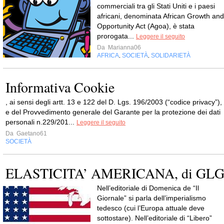
commerciali tra gli Stati Uniti e i paesi
africani, denominata African Growth and
Opportunity Act (Agoa), è stata
prorogata...
Leggere il seguito
Da
Marianna06
AFRICA
SOCIETÀ
SOLIDARIETÀ
,
,
Informativa Cookie
, ai sensi degli artt. 13 e 122 del D. Lgs. 196/2003 (“codice privacy”),
e del Provvedimento generale del Garante per la protezione dei dati
personali n.229/201...
Leggere il seguito
Da
Gaetano61
SOCIETÀ
ELASTICITA’ AMERICANA, di GL
Nell’editoriale di Domenica de “Il
Giornale” si parla dell’imperialismo
tedesco (cui l’Europa attuale deve
sottostare). Nell’editoriale di “Libero”