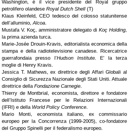
Washington, è il vice presidente del Royal gruppo
petrolifero olandese
Royal Dutch Shell
(T)
Klaus Kleinfeld, CEO tedesco del colosso statunitense
dell’alluminio,
Alcoa
.
Mustafa V. Koç, amministratore delegato di
Koç Holding
,
la prima azienda turca.
Marie-Josée Drouin-Kravis, editorialista economica della
stampa e della radiotelevisione canadese. Ricercatrice
guerrafondaia presso l’
Hudson Institute.
E’ la terza
moglie di Henry Kravis.
Jessica T. Mathews, ex direttrice degli Affari Globali al
Consiglio di Sicurezza Nazionale degli Stati Uniti. Attuale
direttrice della
Fondazione Carnegie
.
Thierry de Montbrial, economista, direttore e fondatore
dell’Istituto Francese per le Relazioni Internazionali
(IFRI) e della
World Policy Conference
.
Mario Monti, economista italiano, ex commissario
europeo per la Concorrenza (1999-2005), co-fondatore
del Gruppo Spinelli per il federalismo europeo.