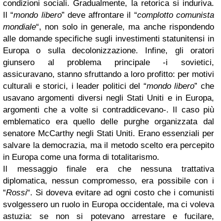
condizioni sociali. Gradualmente, la retorica si induriva.
Il “
mondo libero
” deve affrontare il “
complotto comunista
mondiale
“, non solo in generale, ma anche rispondendo
alle domande specifiche sugli investimenti statunitensi in
Europa o sulla decolonizzazione. Infine, gli oratori
giunsero al problema principale -i sovietici,
assicuravano, stanno sfruttando a loro profitto: per motivi
culturali e storici, i leader politici del “
mondo libero
” che
usavano argomenti diversi negli Stati Uniti e in Europa,
argomenti che a volte si contraddicevano-. Il caso più
emblematico era quello delle purghe organizzata dal
senatore McCarthy negli Stati Uniti. Erano essenziali per
salvare la democrazia, ma il metodo scelto era percepito
in Europa come una forma di totalitarismo.
Il messaggio finale era che nessuna trattativa
diplomatica, nessun compromesso, era possibile con i
“
Rossi
“. Si doveva evitare ad ogni costo che i comunisti
svolgessero un ruolo in Europa occidentale, ma ci voleva
astuzia: se non si potevano arrestare e fucilare,