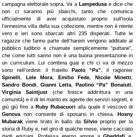
campagna elettorale sopra. Va a
Lampedusa
e dice che
non ci saranno più sbarchi, tanto che comunica
ufficialmente di aver acquistato proprio sull'isola
l’ennesima villa della sua collezione, mentre non è niente
vero e ieri sono sbarcati altri 235 disperati. Tutte le
ragazze che fanno parte dell’harem vengono additate al
pubblico ludibrio e chiamate semplicemente “puttane”,
che come tutti sanno non è una buona presentazione in
un curriculum. Lui combina guai e chi ci va di mezzo
sono nell’ordine: il fratello
Paolo “Pa”
, il ragionier
Spinelli
,
Lele Mora
,
Emilio Fede
,
Nicole Minetti
,
Sandro Bondi
,
Gianni Letta
,
Paolino “Pa” Bonaiuti
,
Virginia Saintjust
(che finisce addirittura in una
comunità) e il di lei marito ex agente dei servizi segreti, e
giù giù fino a
Ruby Rubacuori
alla quale il vescovo di
Genova
non consente di sposarsi in chiesa.
Hosny
Mubarak
viene tirato in ballo da
Silvio
proprio per la
storia di Ruby e, nel giro di qualche mese, viene cacciato
dagli egiziani. Professa eterno amore a
Gheddafi
e,