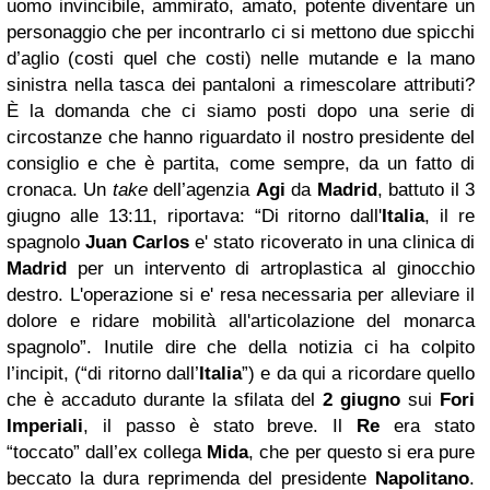
uomo invincibile, ammirato, amato, potente diventare un
personaggio che per incontrarlo ci si mettono due spicchi
d’aglio (costi quel che costi) nelle mutande e la mano
sinistra nella tasca dei pantaloni a rimescolare attributi?
È la domanda che ci siamo posti dopo una serie di
circostanze che hanno riguardato il nostro presidente del
consiglio e che è partita, come sempre, da un fatto di
cronaca. Un
take
dell’agenzia
Agi
da
Madrid
, battuto il 3
giugno alle 13:11, riportava: “
Di ritorno dall'
Italia
, il re
spagnolo
Juan Carlos
e' stato ricoverato in una clinica di
Madrid
per un intervento di artroplastica al ginocchio
destro. L'operazione si e' resa necessaria per alleviare il
dolore e ridare mobilità all'articolazione del monarca
spagnolo”. Inutile dire che della notizia ci ha colpito
l’incipit, (“di ritorno dall’
Italia
”) e da qui a ricordare quello
che è accaduto durante la sfilata del
2 giugno
sui
Fori
Imperiali
, il passo è stato breve. Il
Re
era stato
“toccato” dall’ex collega
Mida
, che per questo si era pure
beccato la dura reprimenda del presidente
Napolitano
.