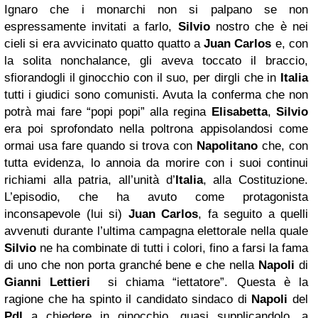
Ignaro che i monarchi non si palpano se non
espressamente invitati a farlo,
Silvio
nostro che è nei
cieli si era avvicinato quatto quatto a
Juan Carlos
e, con
la solita nonchalance, gli aveva toccato il braccio,
sfiorandogli il ginocchio con il suo, per dirgli che in
Italia
tutti i giudici sono comunisti. Avuta la conferma che non
potrà mai fare “popi popi” alla regina
Elisabetta
,
Silvio
era poi sprofondato nella poltrona appisolandosi come
ormai usa fare quando si trova con
Napolitano
che, con
tutta evidenza, lo annoia da morire con i suoi continui
richiami alla patria, all’unità d’
Italia
, alla Costituzione.
L’episodio, che ha avuto come protagonista
inconsapevole (lui si)
Juan Carlos
, fa seguito a quelli
avvenuti durante l’ultima campagna elettorale nella quale
Silvio
ne ha combinate di tutti i colori, fino a farsi la fama
di uno che non porta granché bene e che nella
Napoli
di
Gianni Lettieri
si chiama “iettatore”. Questa è la
ragione che ha spinto il candidato sindaco di
Napoli
del
Pdl
a chiedere in ginocchio, quasi supplicandolo, a