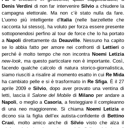
Denis Verdini
di non far intervenire
Silvio
a chiudere la
campagna elettorale. Ma non c’è stato nulla da fare.
L’uomo più intelligente d’
Italia
(nelle barzellette che
racconta lui stesso), ha voluto per forza essere presente
sottoponendosi perfino al tour de force che lo ha portato
a
Napoli
direttamente da
Deauville
. Nessuno ha capito
se lo abbia fatto per amore nei confronti di
Lettieri
o
perché è molto tempo che non incontra
Noemi Letizia
new-look
, ma questo particolare non è importante. Così,
facendo qualche calcolo di natura storico-giornalistica,
siamo riusciti a risalire al momento esatto in cui
Re Mida
ha cambiato pelle e si è trasformato in
Re Sfiga
. È il 27
aprile 2009 e
Silvio
, dopo aver provato una ventina di
letti, lascia il
Salone del Mobile
di
Milano
per andare a
Napoli
, o meglio a
Casoria
, a festeggiare il compleanno
di una neo maggiorenne. Si chiama
Noemi Letizia
e
dicono sia la figlia dell’ex autista-confidente di
Bettino
Craxi
, molto amico anche di
Silvio
visto che alza il