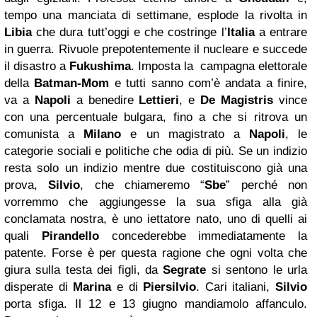
tempo una manciata di settimane, esplode la rivolta in
Libia
che dura tutt’oggi e che costringe l’
Italia
a entrare
in guerra. Rivuole prepotentemente il nucleare e succede
il disastro a
Fukushima
. Imposta la campagna elettorale
della
Batman-Mom
e tutti sanno com’è andata a finire,
va a
Napoli
a benedire
Lettieri
, e
De Magistris
vince
con una percentuale bulgara, fino a che si ritrova un
comunista a
Milano
e un magistrato a
Napoli
, le
categorie sociali e politiche che odia di più. Se un indizio
resta solo un indizio mentre due costituiscono già una
prova,
Silvio
, che chiameremo “
Sbe
” perché non
vorremmo che aggiungesse la sua sfiga alla già
conclamata nostra, è uno iettatore nato, uno di quelli ai
quali
Pirandello
concederebbe immediatamente la
patente. Forse è per questa ragione che ogni volta che
giura sulla testa dei figli, da
Segrate
si sentono le urla
disperate di
Marina
e di
Piersilvio
. Cari italiani,
Silvio
porta sfiga. Il 12 e 13 giugno mandiamolo affanculo.