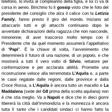
telefono, lo invita al compleanno della figlia, e lui ci va di
corsa in aereo. Birichino fu il
gossip
visto che le foto del
presidente del consiglio che alza il calice con la
Letizia
Family
, fanno presto il giro del mondo. Iniziano ad
attaccarlo tutti e gli attacchi continuano dopo le
avventate dichiarazioni della ragazza che non nasconde,
minorenne, di aver trascorso molto tempo con il
Presidente che da quel momento assumerà l’appellativo
di “
Papi
”. È la chiave di volta, l’avvenimento che
determinerà il futuro di una nazione, di un popolo, e che
mostrerà a tutti il vero volto di
Silvio
, iettatore per
conformazione e per acclarata abilità. Promette una
ricostruzione veloce alla terremotata
L’Aquila
e, a parte
le case regalate dalle regioni, dalle province e dalla
Croce Rossa
, a
L’Aquila
è ancora tutto un macello e
La
Maddalena
(sede del
G8
prima della scelta aquilana) non
è che stia meglio. Va a
Napoli
e dice che in dieci giorni
libererà la città dall’immondizia e la monnezza è ancora
tutta lì tanto che i candidati sindaci ci hanno fatto la