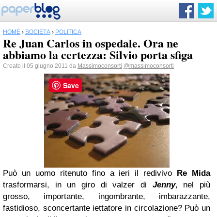
HOME
›
SOCIETÀ
›
POLITICA
Re Juan Carlos in ospedale. Ora ne
abbiamo la certezza: Silvio porta sfiga
Creato il 05 giugno 2011 da
Massimoconsorti
@massimoconsorti
Save
Può un uomo ritenuto fino a ieri il redivivo
Re Mida
trasformarsi, in un giro di valzer di
Jenny
, nel più
grosso, importante, ingombrante, imbarazzante,
fastidioso, sconcertante iettatore in circolazione? Può un