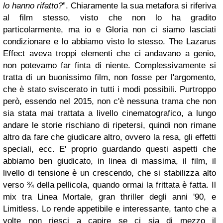
lo hanno rifatto?
”. Chiaramente la sua metafora si riferiva
al film stesso, visto che non lo ha gradito
particolarmente, ma io e Gloria non ci siamo lasciati
condizionare e lo abbiamo visto lo stesso. The Lazarus
Effect aveva troppi elementi che ci andavano a genio,
non potevamo far finta di niente. Complessivamente si
tratta di un buonissimo film, non fosse per l'argomento,
che è stato sviscerato in tutti i modi possibili. Purtroppo
però, essendo nel 2015, non c'è nessuna trama che non
sia stata mai trattata a livello cinematografico, a lungo
andare le storie rischiano di ripetersi, quindi non rimane
altro da fare che giudicare altro, ovvero la resa, gli effetti
speciali, ecc. E' proprio guardando questi aspetti che
abbiamo ben giudicato, in linea di massima, il film, il
livello di tensione è un crescendo, che si stabilizza alto
verso ¾ della pellicola, quando ormai la frittata è fatta. Il
mix tra Linea Mortale, gran thriller degli anni '90, e
Limitless. Lo rende appetibile e interessante, tanto che a
volte non riesci a capire se ci sia di mezzo il