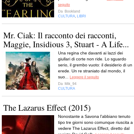
seguito
Da
Bookland
CULTURA
LIBRI
,
Mr. Ciak: Il racconto dei racconti,
Maggie, Insidious 3, Stuart - A Life...
Una regina che davanti ai lazzi dei
giullari di corte non ride. Lo sguardo
serio, il grembo vuoto: il desiderio di un
erede. Un re straniato dal mondo, il
suo...
Leggere il seguito
Da
Mik_94
CULTURA
The Lazarus Effect (2015)
Nonostante a Savona l'abbiano tenuto
tipo tre giorni sono comunque riuscita a
vedere The Lazarus Effect, diretto dal