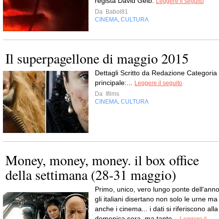
regista David Gelb.
Leggere il seguito
Da
Babol81
CINEMA
CULTURA
,
Il superpagellone di maggio 2015
Dettagli Scritto da Redazione Categoria
principale:...
Leggere il seguito
Da
Ifilms
CINEMA
CULTURA
,
Money, money, money. il box office
della settimana (28-31 maggio)
Primo, unico, vero lungo ponte dell'anno
gli italiani disertano non solo le urne ma
anche i cinema... i dati si riferiscono alla
domenica sera, ma tanto...