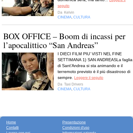
Leggere il
seguito
Da
Kelvin
CINEMA
CULTURA
,
BOX OFFICE – Boom di incassi per
l’apocalittico “San Andreas”
I DIECI FILM PIU’ VISTI NEL FINE
SETTIMANA 1) SAN ANDREASLa faglia
di Sant’Andrea si sta animando e il
terremoto previsto è il più disastroso di
sempre.
Leggere il seguito
Da
Taxi Drivers
CINEMA
CULTURA
,
Home
Presentazione
Contatti
Condizioni d'uso