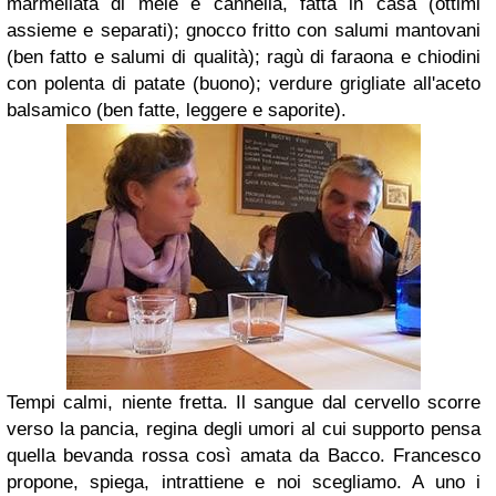
marmellata di mele e cannella, fatta in casa (ottimi
assieme e separati); gnocco fritto con salumi mantovani
(ben fatto e salumi di qualità); ragù di faraona e chiodini
con polenta di patate (buono); verdure grigliate all'aceto
balsamico (ben fatte, leggere e saporite).
Tempi calmi, niente fretta. Il sangue dal cervello scorre
verso la pancia, regina degli umori al cui supporto pensa
quella bevanda rossa così amata da Bacco. Francesco
propone, spiega, intrattiene e noi scegliamo. A uno i