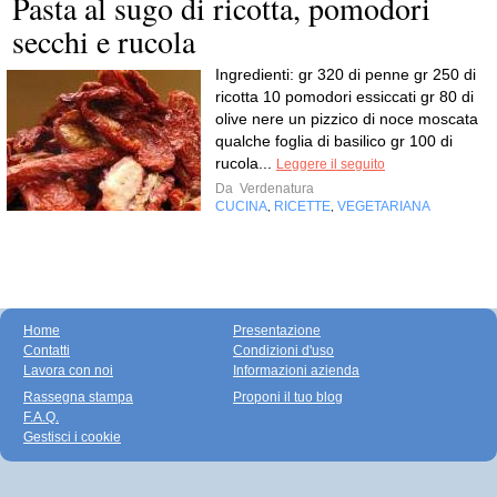
Pasta al sugo di ricotta, pomodori
secchi e rucola
Ingredienti: gr 320 di penne gr 250 di
ricotta 10 pomodori essiccati gr 80 di
olive nere un pizzico di noce moscata
qualche foglia di basilico gr 100 di
rucola...
Leggere il seguito
Da
Verdenatura
CUCINA
RICETTE
VEGETARIANA
,
,
Home
Presentazione
Contatti
Condizioni d'uso
Lavora con noi
Informazioni azienda
Rassegna stampa
Proponi il tuo blog
F.A.Q.
Gestisci i cookie