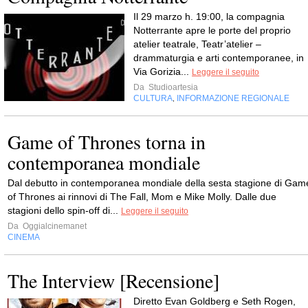
Il 29 marzo h. 19:00, la compagnia
Notterrante apre le porte del proprio
atelier teatrale, Teatr’atelier –
drammaturgia e arti contemporanee, in
Via Gorizia...
Leggere il seguito
Da
Studioartesia
CULTURA
INFORMAZIONE REGIONALE
,
Game of Thrones torna in
contemporanea mondiale
Dal debutto in contemporanea mondiale della sesta stagione di Gam
of Thrones ai rinnovi di The Fall, Mom e Mike Molly. Dalle due
stagioni dello spin-off di...
Leggere il seguito
Da
Oggialcinemanet
CINEMA
The Interview [Recensione]
Diretto Evan Goldberg e Seth Rogen,