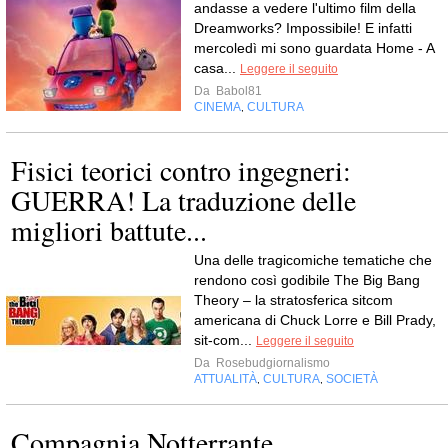
andasse a vedere l'ultimo film della
Dreamworks? Impossibile! E infatti
mercoledì mi sono guardata Home - A
casa...
Leggere il seguito
Da
Babol81
CINEMA
CULTURA
,
Fisici teorici contro ingegneri:
GUERRA! La traduzione delle
migliori battute...
Una delle tragicomiche tematiche che
rendono così godibile The Big Bang
Theory – la stratosferica sitcom
americana di Chuck Lorre e Bill Prady,
sit-com...
Leggere il seguito
Da
Rosebudgiornalismo
ATTUALITÀ
CULTURA
SOCIETÀ
,
,
Compagnia Notterrante