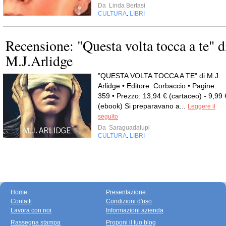
Da
Linda Bertasi
CULTURA
LIBRI
,
Recensione: "Questa volta tocca a te" d
M.J.Arlidge
"QUESTA VOLTA TOCCA A TE" di M.J.
Arlidge • Editore: Corbaccio • Pagine:
359 • Prezzo: 13,94 € (cartaceo) - 9,99 
(ebook) Si preparavano a...
Leggere il
seguito
Da
Saraguadalupi
CULTURA
LIBRI
,
Home
Presentazione
Contatti
Condizioni d'uso
Lavora con noi
Informazioni azienda
Rassegna stampa
Proponi il tuo blog