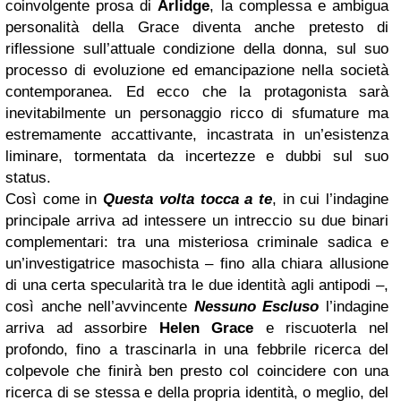
coinvolgente prosa di
Arlidge
, la complessa e ambigua
personalità della Grace diventa anche pretesto di
riflessione sull’attuale condizione della donna, sul suo
processo di evoluzione ed emancipazione nella società
contemporanea. Ed ecco che la protagonista sarà
inevitabilmente un personaggio ricco di sfumature ma
estremamente accattivante, incastrata in un’esistenza
liminare, tormentata da incertezze e dubbi sul suo
status.
Così come in
Questa volta tocca a te
, in cui l’indagine
principale arriva ad intessere un intreccio su due binari
complementari: tra una misteriosa criminale sadica e
un’investigatrice masochista – fino alla chiara allusione
di una certa specularità tra le due identità agli antipodi –,
così anche nell’avvincente
Nessuno Escluso
l’indagine
arriva ad assorbire
Helen Grace
e riscuoterla nel
profondo, fino a trascinarla in una febbrile ricerca del
colpevole che finirà ben presto col coincidere con una
ricerca di se stessa e della propria identità, o meglio, del