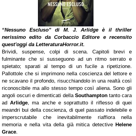
“Nessuno Escluso” di M. J. Arlidge è il thriller
nerissimo edito da Corbaccio Editore e recensito
quest'oggi da LetteraturaHorror.it.
Brividi, suspense, colpi di scena. Capitoli brevi e
fulminante che si susseguono ad un ritmo serrato e
spietato; sparati al tempo di un fucile a ripetizione.
Pallottole che si imprimono nella coscienza del lettore e
ne scavano il profondo, risucchiandolo in una realtà così
riconoscibile ma allo stesso tempo così aliena. Sono gli
angoli oscuri e dimenticati della
Southampton
tanto cara
ad
Arlidge
, ma anche e soprattutto il riflesso di quei
meandri bui della coscienza, di quel passato indelebile e
imperscrutabile che inevitabilmente riaffiora nella
memoria e nella vita della già mitica detective
Helene
Grace
.