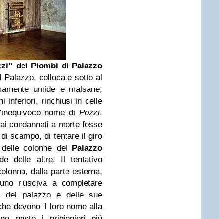
zi” dei Piombi di Palazzo
l Palazzo, collocate sotto al
remamente umide e malsane,
i inferiori, rinchiusi in celle
l'inequivoco nome di
Pozzi
.
ai condannati a morte fosse
di scampo, di tentare il giro
a delle colonne del
Palazzo
 delle altre. Il tentativo
colonna, dalla parte esterna,
uno riusciva a completare
to del palazzo e delle sue
che devono il loro nome alla
no posto i prigionieri più