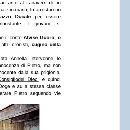
 accanto al cadavere di un
ale in mano, lo arrestarono
lazzo Ducale
per essere
 nonstante il giovane si
me il conte
Alvise Guoro, o
ltri cronisti,
cugino della
zata Annella intervenne lo
innocenza di Pietro, ma non
nnocente dalla sua prigionia,
Consigliodei Dieci
e quindi
oge e sulla stessa classe
berare Pietro seguendo vie