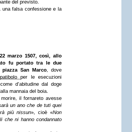
ante del previsto.
ta una falsa confessione e la
22 marzo 1507, così, allo
ato fu portato tra le due
 piazza San Marco
, dove
patibolo
per le esecuzioni
 come d’abitudine dal doge
dalla mannaia del boia.
 morire, il fornareto avesse
arà un ano che de tuti quei
à più nissun
», cioè «
Non
lli che ni hanno condannato