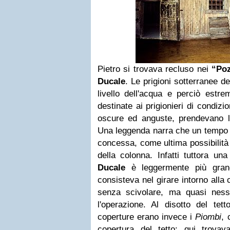
Pietro si trovava recluso nei
“Poz
Ducale
. Le prigioni sotterranee de
livello dell'acqua e perciò est
destinate ai prigionieri di condizion
oscure ed anguste, prendevano 
Una leggenda narra che un tempo 
concessa, come ultima possibilità 
della colonna. Infatti tuttora un
Ducale
è leggermente più grande
consisteva nel girare intorno alla 
senza scivolare, ma quasi ness
l'operazione. Al disotto del tet
coperture erano invece i
Piombi
, 
copertura del tetto: qui trovava