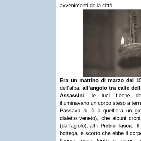
avvenimenti della città.
Era un mattino di marzo del 1
dell’alba,
all’angolo tra calle del
Assassini
, le luci fioche 
illuminavano un corpo steso a terr
Passava di là a quell’ora un gio
dialetto veneto), che alcuni cro
(da fagiolo), altri
Pietro Tasca
. Il
bottega, e scorto che ebbe il corp
l’uomo fosse ferito o ancora v