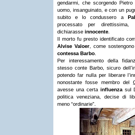
gendarmi, che scorgendo Pietro
uomo, insanguinato, e con un pugn
subito e lo condussero a
Pa
processato per direttissima,
dichiarasse
innocente
.
Il morto fu presto identificato co
Alvise Valoer
, come sostengono a
contessa Barbo
.
Per interessamento della fidan
stesso conte Barbo, sicuro dell’
potendo far nulla per liberare l’i
nonostante fosse membro del
avesse una certa
influenza
sul D
politica veneziana, decise di li
meno “ordinarie”.