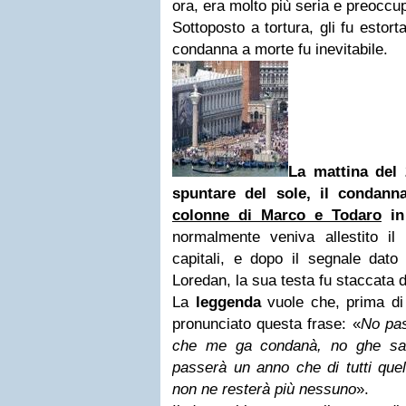
ora, era molto più seria e preoccup
Sottoposto a tortura, gli fu estor
condanna a morte fu inevitabile.
La mattina del 
spuntare del sole, il condann
colonne di Marco e Todaro
in
normalmente veniva allestito il
capitali, e dopo il segnale dato
Loredan, la sua testa fu staccata 
La
leggenda
vuole che, prima di
pronunciato questa frase: «
No pas
che me ga condanà, no ghe sar
passerà un anno che di tutti que
non ne resterà più nessuno
».