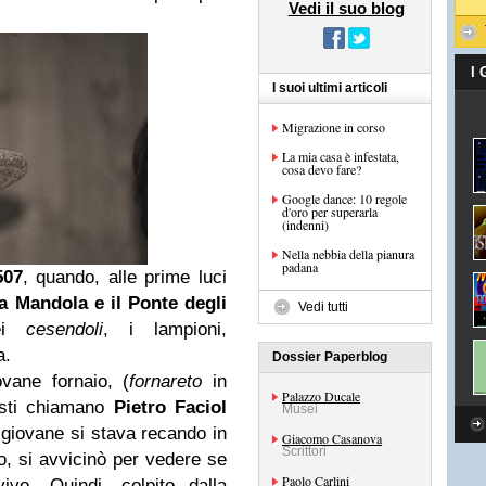
Vedi il suo blog
I
I suoi ultimi articoli
Migrazione in corso
La mia casa è infestata,
cosa devo fare?
Google dance: 10 regole
d'oro per superarla
(indenni)
Nella nebbia della pianura
padana
507
, quando, alle prime luci
la Mandola e il Ponte degli
Vedi tutti
dei
cesendoli
, i lampioni,
a.
Dossier Paperblog
vane fornaio, (
fornareto
in
Palazzo Ducale
nisti chiamano
Pietro Faciol
Musei
 giovane si stava recando in
Giacomo Casanova
Scrittori
o, si avvicinò per vedere se
Paolo Carlini
ivo. Quindi, colpito dalla