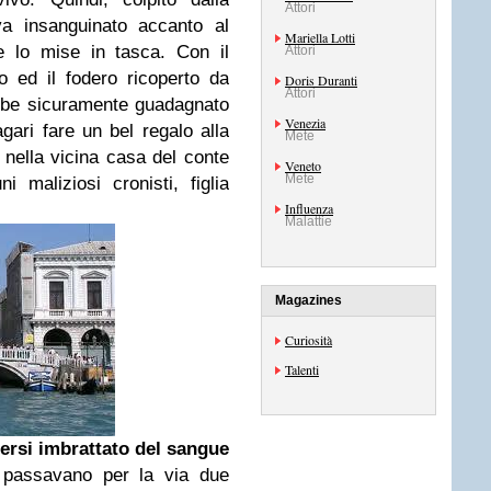
Attori
va insanguinato accanto al
Mariella Lotti
e lo mise in tasca. Con il
Attori
o ed il fodero ricoperto da
Doris Duranti
Attori
ebbe sicuramente guadagnato
Venezia
agari fare un bel regalo alla
Mete
 nella vicina casa del conte
Veneto
Mete
maliziosi cronisti, figlia
Influenza
Malattie
Magazines
Curiosità
Talenti
sersi imbrattato del sangue
 passavano per la via due