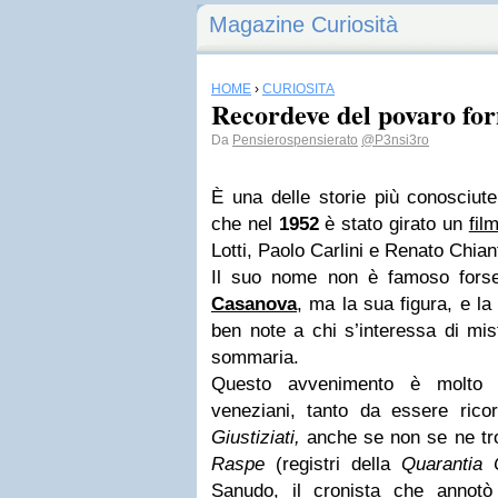
Magazine Curiosità
HOME
›
CURIOSITÀ
Recordeve del povaro for
Da
Pensierospensierato
@P3nsi3ro
È una delle storie più conosciut
che nel
1952
è stato girato un
fil
Lotti, Paolo Carlini e Renato Chian
Il suo nome non è famoso fors
Casanova
, ma la sua figura, e la
ben note a chi s’interessa di misteri
sommaria.
Questo avvenimento è molto r
veneziani, tanto da essere ricor
Giustiziati,
anche se non se ne tr
Raspe
(registri della
Quarantia 
Sanudo
, il cronista che annotò 