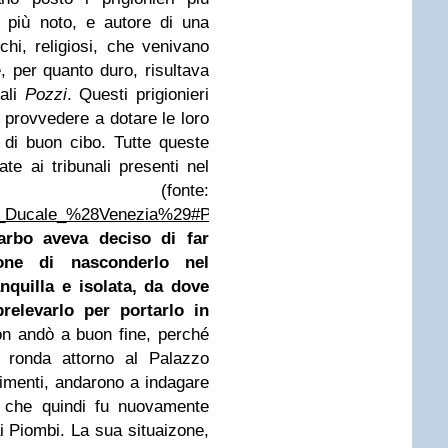
 più noto, e autore di una
cchi, religiosi, che venivano
, per quanto duro, risultava
nali
Pozzi
. Questi prigionieri
, provvedere a dotare le loro
 e di buon cibo. Tutte queste
ate ai tribunali presenti nel
 (fonte:
azzo_Ducale_%28Venezia%29#Pozzi_e_Piombi
).
arbo aveva deciso di far
ione di nasconderlo nel
nquilla e isolata, da dove
relevarlo per portarlo in
n andò a buon fine, perché
 ronda attorno al Palazzo
imenti, andarono a indagare
, che quindi fu nuovamente
i Piombi. La sua situaizone,