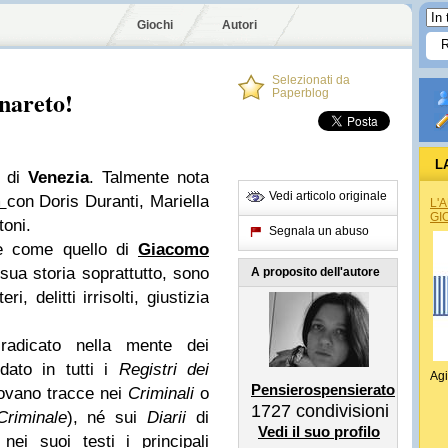
Giochi
Autori
Selezionati da
nareto!
Paperblog
L
e di
Venezia
. Talmente nota
Vedi articolo originale
m
con Doris Duranti, Mariella
L'
GI
toni.
Segnala un abuso
e come quello di
Giacomo
 sua storia soprattutto, sono
A proposito dell'autore
, delitti irrisolti, giustizia
adicato nella mente dei
dato in tutti i
Registri dei
Agi
Pensierospensierato
ovano tracce nei
Criminali
o
1727
condivisioni
Criminale
), né sui
Diarii
di
Vedi il suo profilo
nei suoi testi i principali