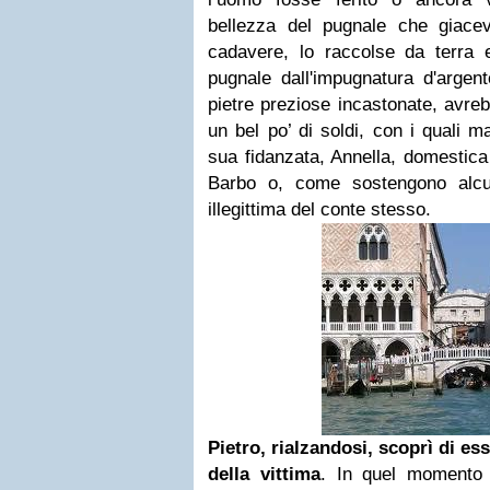
bellezza del pugnale che giace
cadavere, lo raccolse da terra 
pugnale dall'impugnatura d'argent
pietre preziose incastonate, avr
un bel po’ di soldi, con i quali m
sua fidanzata, Annella, domestica
Barbo o, come sostengono alcuni 
illegittima del conte stesso.
Pietro, rialzandosi, scoprì di es
della vittima
. In quel momento