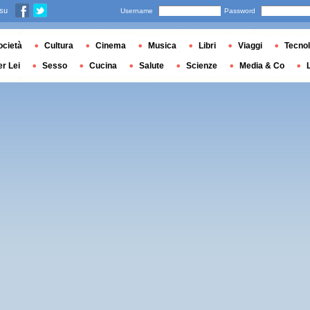
 su
Username
Password
ocietà
Cultura
Cinema
Musica
Libri
Viaggi
Tecnol
er Lei
Sesso
Cucina
Salute
Scienze
Media & Co