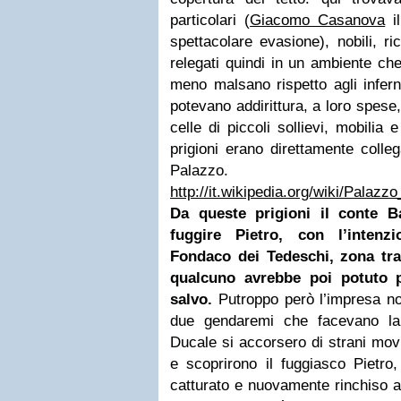
particolari (
Giacomo Casanova
il
spettacolare evasione), nobili, ri
relegati quindi in un ambiente che
meno malsano rispetto agli infer
potevano addirittura, a loro spese
celle di piccoli sollievi, mobilia
prigioni erano direttamente colleg
Palazzo.
http://it.wikipedia.org/wiki/Pal
Da queste prigioni il conte B
fuggire Pietro, con l’intenz
Fondaco dei Tedeschi, zona tra
qualcuno avrebbe poi potuto p
salvo.
Putroppo però l’impresa no
due gendaremi che facevano la
Ducale si accorsero di strani mov
e scoprirono il fuggiasco Pietro
catturato e nuovamente rinchiso a