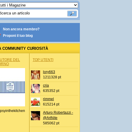
Non ancora membro?
Proponi il tuo blog
A COMMUNITY CURIOSITÀ
AUTORE DEL
TOP UTENTI
ORNO
lory663
1211328 pt
cria
635352 pt
rimmel
615214 pt
psyinthekitchen
Arturo Robertazzi -
@ArtNite
585062 pt