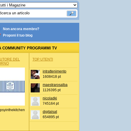
Non ancora membro?
Proponi il tuo blog
A COMMUNITY PROGRAMMI TV
AUTORE DEL
TOP UTENTI
ORNO
intrattenimento
1608418 pt
maestrarosalba
1126395 pt
nicoladki
745164 pt
psyinthekitchen
digitalsat
654895 pt