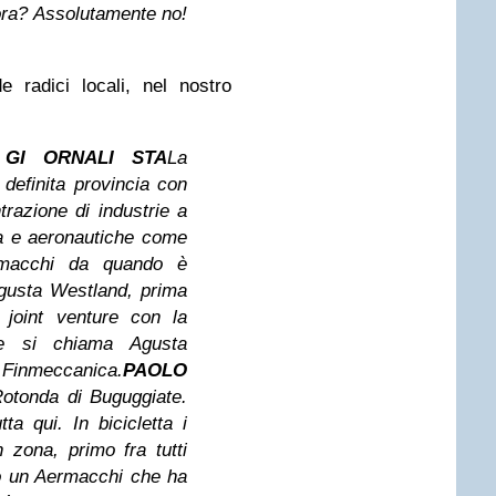
ora? Assolutamente no!
de radici locali, nel nostro
 GI ORNALI STA
La
definita provincia con
ntrazione di
industrie a
ca e aeronautiche come
rmacchi
da quando è
gusta Westland, prima
 joint
venture con la
e si chiama Agusta
i
Finmeccanica.
PAOLO
otonda di Buguggiate.
ta qui. In bicicletta i
in zona, primo fra tutti
o un Aermacchi che ha