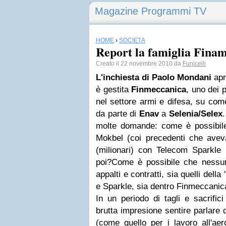
Magazine Programmi TV
HOME
›
SOCIETÀ
Report la famiglia Fina
Creato il 22 novembre 2010 da
Funicelli
L'inchiesta di Paolo Mondani
apr
è gestita
Finmeccanica
, uno dei 
nel settore armi e difesa, su com
da parte di
Enav
a
Selenia/Selex
molte domande: come è possibi
Mokbel (coi precedenti che aveva)
(milionari) con Telecom Sparkl
poi?
Come è possibile che nessuno
appalti e contratti, sia quelli della
e Sparkle, sia dentro Finmeccanic
In un periodo di tagli e sacrifici 
brutta impresione sentire parlare di
(come quello per i lavoro all'ae