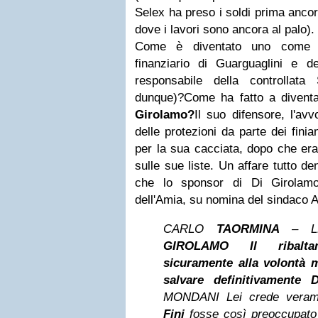
Selex ha preso i soldi prima ancor
dove i lavori sono ancora al palo).
Come è diventato uno come
finanziario di Guarguaglini e d
responsabile della controllat
dunque)?
Come ha fatto a divent
Girolamo?
Il suo difensore, l'av
delle protezioni da parte dei fini
per la sua cacciata, dopo che era
sulle sue liste.
Un affare tutto de
che lo sponsor di Di Girola
dell'Amia, su nomina del sindaco 
CARLO
TAORMINA
– L
GIROLAMO
Il ribal
sicuramente alla volontà m
salvare definitivamente
D
MONDANI
Lei crede vera
Fini
fosse così preoccupato 