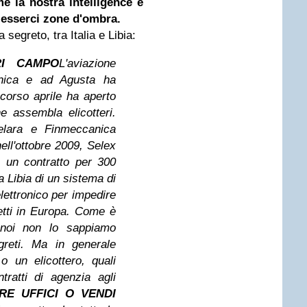
e la nostra intelligence e
 esserci zone d'ombra.
 segreto, tra Italia e Libia:
RI CAMPO
L'aviazione
anica e ad Agusta ha
scorso
aprile ha aperto
 assembla elicotteri.
elara
e Finmeccanica
ll'ottobre 2009, Selex
to
un contratto per 300
la Libia di un sistema di
lettronico per impedire
retti in Europa. Come è
 noi non lo sappiamo
greti. Ma in generale
 un elicottero, quali
tratti di agenzia agli
RE UFFICI O VENDI