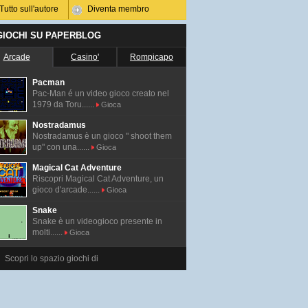
Tutto sull'autore
Diventa membro
 GIOCHI SU PAPERBLOG
Arcade
Casino'
Rompicapo
Pacman
Pac-Man é un video gioco creato nel
1979 da Toru......
Gioca
Nostradamus
Nostradamus è un gioco " shoot them
up" con una......
Gioca
Magical Cat Adventure
Riscopri Magical Cat Adventure, un
gioco d'arcade......
Gioca
Snake
Snake è un videogioco presente in
molti......
Gioca
Scopri lo spazio giochi di