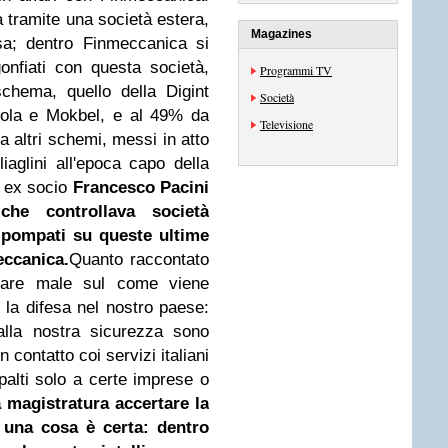
 tramite una società estera,
Magazines
esa; dentro Finmeccanica si
onfiati con questa società,
Programmi TV
chema, quello della Digint
Società
Cola e Mokbel, e al 49% da
Televisione
a altri schemi, messi in atto
iaglini all'epoca capo della
 ex socio
Francesco Pacini
che controllava società
o pompati su queste ultime
ccanica.
Quanto raccontato
nsare male sul come viene
 la difesa nel nostro paese:
alla nostra sicurezza sono
n contatto coi servizi italiani
ppalti solo a certe imprese o
 magistratura accertare la
a una cosa è certa: dentro