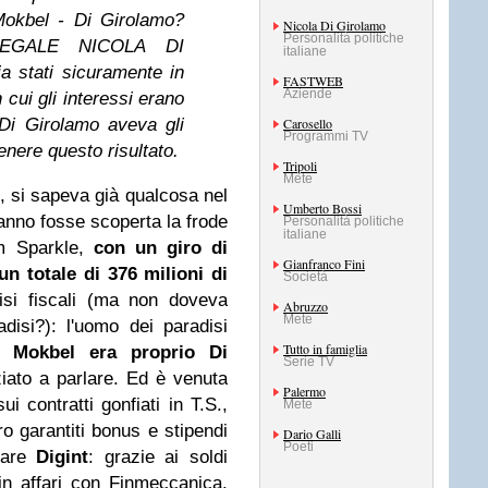
okbel - Di Girolamo?
Nicola Di Girolamo
Personalità politiche
EGALE NICOLA DI
italiane
a stati sicuramente in
FASTWEB
Aziende
 cui gli interessi erano
 Di Girolamo aveva gli
Carosello
Programmi TV
ttenere questo
risultato.
Tripoli
Mete
, si sapeva già qualcosa nel
Umberto Bossi
anno fosse scoperta la frode
Personalità politiche
italiane
m Sparkle,
con un giro di
Gianfranco Fini
un totale di 376 milioni di
Società
disi fiscali (ma non doveva
Abruzzo
Mete
disi?): l'uomo dei paradisi
Tutto in famiglia
 Mokbel era proprio Di
Serie TV
ziato a parlare.
Ed è venuta
Palermo
ui contratti gonfiati in T.S.,
Mete
o garantiti bonus e stipendi
Dario Galli
Poeti
ffare
Digint
: grazie ai soldi
in affari con Finmeccanica.