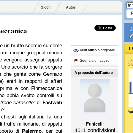
Giochi
Autori
meccanica
e un brutto scorcio su come
L
Vedi articolo originale
primi cinque gruppi al mondo
e vengono assegnati appalti
L'
Segnala un abuso
GI
. Uno scorcio che fa sorgere
A proposito dell'autore
le che gente come Gennaro
 entri in rapporti di affari
e prima e con Finmeccanica
 abbia svolto controlli su
"frode carosello"
di
Fastweb
a?
Agi
chiesti agli italiani, fa una
 truffe milionarie, di appalti
Funicelli
4011
condivisioni
roporto di
Palermo
, per cui