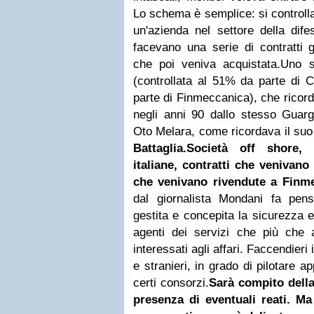
Lo schema è semplice: si controlla
un'azienda nel settore della dif
facevano una serie di contratti g
che poi veniva acquistata.
Uno s
(controllata al 51% da parte di 
parte di Finmeccanica), che ricord
negli anni 90 dallo stesso Guargl
Oto Melara, come ricordava il suo
Battaglia.
Società off shore, 
italiane, contratti che venivan
che venivano rivendute a Finme
dal giornalista Mondani fa pe
gestita e concepita la sicurezza e
agenti dei servizi che più che 
interessati agli affari. Faccendieri i
e stranieri, in grado di pilotare a
certi consorzi.
Sarà compito della
presenza di eventuali reati. M