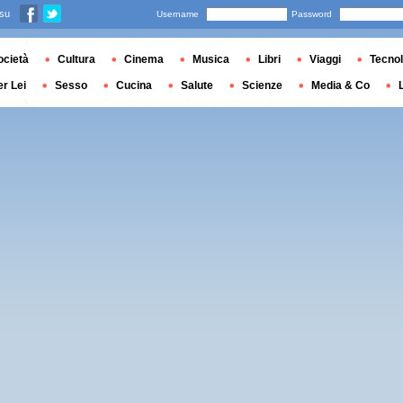
 su
Username
Password
ocietà
Cultura
Cinema
Musica
Libri
Viaggi
Tecnol
er Lei
Sesso
Cucina
Salute
Scienze
Media & Co