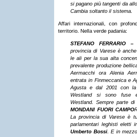
si pagano più tangenti
da all
Cambia soltanto il sistema.
Affari internazionali, con profon
territorio. Nella verde padania:
STEFANO FERRARIO –
provincia di Varese è anche 
le ali per la sua alta conce
prevalente produzione belli
Aermacchi ora Alenia Ae
entrata in Finmeccanica e A
Agusta e dal 2001 con la
Westland si sono fuse 
Westland. Sempre parte d
MONDANI FUORI CAMPO
R
La provincia di Varese è tut
parlamentari leghisti
eletti 
Umberto Bossi
. E in mezz