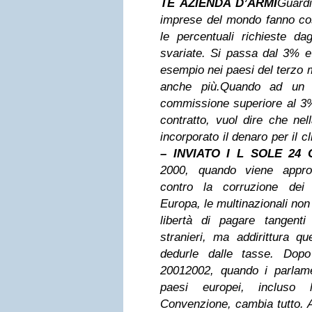
TE AZIENDA D’ARMI
Guardi
imprese del mondo fanno così
le percentuali
richieste da
svariate. Si passa dal 3% e 
esempio nei
paesi del terzo 
anche più.
Quando ad un 
commissione superiore al 3%,
contratto,
vuol dire che ne
incorporato il denaro per il cl
– INVIATO I L SOLE 24
2000, quando viene appro
contro la corruzione de
Europa, le multinazionali no
libertà di pagare tangent
stranieri, ma addirittura qu
dedurle dalle tasse. Do
20012002,
quando i parlame
paesi europei, incluso
Convenzione, cambia tutto. A