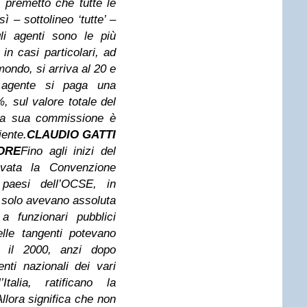
 premetto che tutte le
 – sottolineo ‘tutte’ –
gli agenti sono le più
in casi particolari, ad
mondo, si arriva al 20 e
agente si paga una
 sul valore totale del
lla sua commissione è
iente.
CLAUDIO GATTI
 ORE
Fino agli inizi del
vata la Convenzione
i paesi
dell’OCSE, in
n solo avevano assoluta
i a
funzionari pubblici
elle tangenti potevano
po
il 2000, anzi dopo
nti nazionali dei vari
l’Italia, ratificano la
llora significa che non