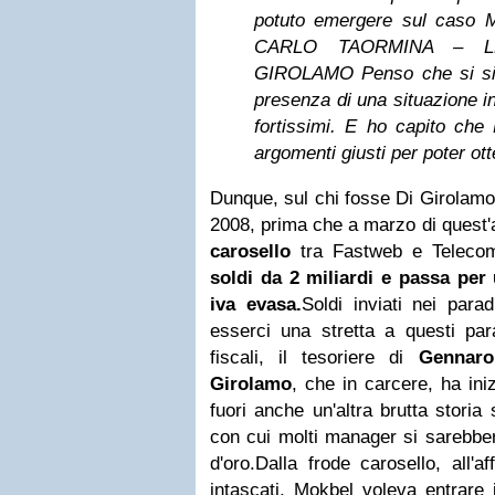
potuto
emergere sul caso M
CARLO TAORMINA – L
GIROLAMO
Penso che si si
presenza di una situazione in
fortissimi. E ho capito che
argomenti giusti per poter o
Dunque, sul chi fosse Di Girolamo
2008, prima che a marzo di quest'
carosello
tra Fastweb e Teleco
soldi da 2 miliardi e passa per 
iva evasa.
Soldi inviati nei para
esserci una stretta a questi para
fiscali, il tesoriere di
Gennaro
Girolamo
, che in carcere, ha ini
fuori anche un'altra brutta storia s
con cui molti manager si sarebber
d'oro.
Dalla frode carosello, all'a
intascati, Mokbel voleva entrare 