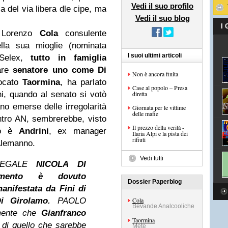
Vedi il suo profilo
a del via libera dle cipe, ma
Vedi il suo blog
I
 Lorenzo
Cola
consulente
ella sua mioglie (nominata
I suoi ultimi articoli
a Selex,
tutto in famiglia
are
senatore uno come Di
Non è ancora finita
vocato
Taormina
, ha parlato
Case al popolo – Presa
ani, quando al senato si votò
diretta
no emerse delle irregolarità
Giornata per le vittime
delle mafie
ntro AN, sembrerebbe, visto
Il prezzo della verità -
mo è
Andrini
, ex manager
Ilaria Alpi e la pista dei
rifiuti
Alemanno.
Vedi tutti
EGALE
NICOLA DI
tamento è dovuto
Dossier Paperblog
anifestata da Fini di
i Girolamo.
PAOLO
Cola
Bevande Analcooliche
mente che
Gianfranco
Taormina
di quello che sarebbe
Mete