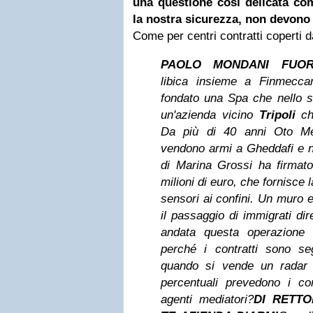
una questione così delicata com
la nostra sicurezza, non devono
Come per centri contratti coperti da
PAOLO MONDANI FUO
libica insieme a Finmecc
fondato una Spa che nello 
un'azienda vicino
Tripoli
che
Da più di 40 anni Oto M
vendono armi a Gheddafi e ne
di Marina Grossi ha firma
milioni di euro, che fornisce 
sensori ai confini. Un
muro e
il passaggio di immigrati di
andata
questa operazione
perché i contratti sono se
quando
si vende un radar o
percentuali prevedono i con
agenti
mediatori?
DI RETTO