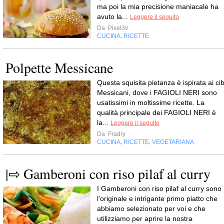
ma poi la mia precisione maniacale ha
avuto la...
Leggere il seguito
Da
Pixel3v
CUCINA
RICETTE
,
Polpette Messicane
Questa squisita pietanza è ispirata ai cib
Messicani, dove i FAGIOLI NERI sono
usatissimi in moltissime ricette. La
qualità principale dei FAGIOLI NERI è
la...
Leggere il seguito
Da
Fradry
CUCINA
RICETTE
VEGETARIANA
,
,
|⇨ Gamberoni con riso pilaf al curry
I Gamberoni con riso pilaf al curry sono
l'originale e intrigante primo piatto che
abbiamo selezionato per voi e che
utilizziamo per aprire la nostra