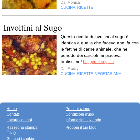
Da
Monica
CUCINA
RICETTE
,
Involtini al Sugo
Questa ricetta di involtini al sugo è
identica a quella che facevo anni fa con
le fettine di carne animale, che nel
periodo dei carciofi mi piaceva
tantissimo!
Leggere il seguito
Da
Fradry
CUCINA
RICETTE
VEGETARIANA
,
,
Home
Presentazione
Contatti
Condizioni d'uso
Lavora con noi
Informazioni azienda
Rassegna stampa
Proponi il tuo blog
F.A.Q.
Gestisci i cookie