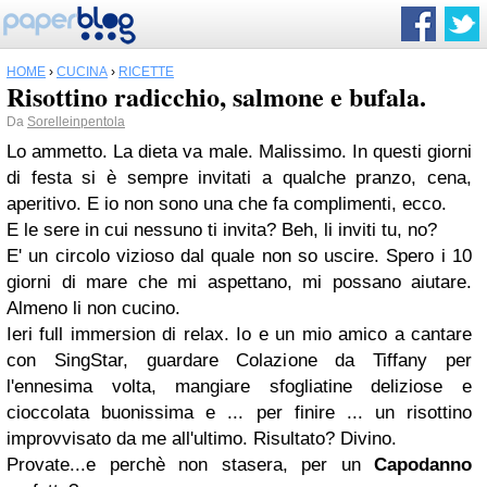
HOME
›
CUCINA
›
RICETTE
Risottino radicchio, salmone e bufala.
Da
Sorelleinpentola
Lo ammetto. La dieta va male. Malissimo. In questi giorni
di festa si è sempre invitati a qualche pranzo, cena,
aperitivo. E io non sono una che fa complimenti, ecco.
E le sere in cui nessuno ti invita? Beh, li inviti tu, no?
E' un circolo vizioso dal quale non so uscire. Spero i 10
giorni di mare che mi aspettano, mi possano aiutare.
Almeno li non cucino.
Ieri full immersion di relax. Io e un mio amico a cantare
con SingStar, guardare Colazione da Tiffany per
l'ennesima volta, mangiare sfogliatine deliziose e
cioccolata buonissima e ... per finire ... un risottino
improvvisato da me all'ultimo. Risultato? Divino.
Provate...e perchè non stasera, per un
Capodanno