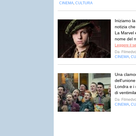
CINEMA
CULTURA
,
Iniziamo la
notizia ch
La Marvel 
nome del nu
Leggere il s
Da
Filmedv
CINEMA
CU
,
Una clamor
dell'unione 
Londra e i 
di ventimila
Da
Filmedv
CINEMA
CU
,