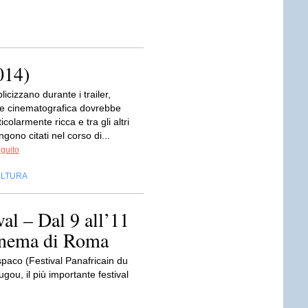
014)
cizzano durante i trailer,
te cinematografica dovrebbe
icolarmente ricca e tra gli altri
ngono citati nel corso di...
eguito
LTURA
al – Dal 9 all’11
Cinema di Roma
spaco (Festival Panafricain du
ou, il più importante festival