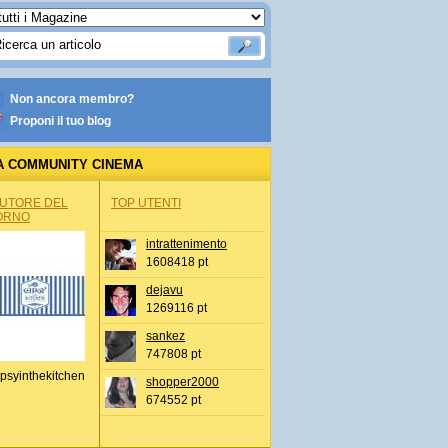
Non ancora membro?
Proponi il tuo blog
A COMMUNITY CINEMA
AUTORE DEL
TOP UTENTI
ORNO
intrattenimento
1608418 pt
dejavu
1269116 pt
sankez
747808 pt
psyinthekitchen
shopper2000
674552 pt