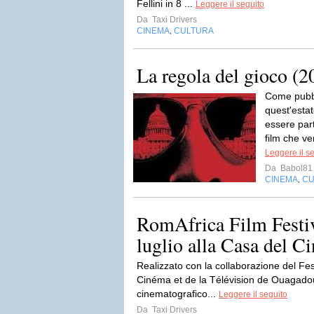
Fellini in 8 ...
Leggere il seguito
Da
Taxi Drivers
CINEMA
CULTURA
,
La regola del gioco (2
Come pubbli
quest'esta
essere part
film che ve
Leggere il s
Da
Babol81
CINEMA
CU
,
RomAfrica Film Festiv
luglio alla Casa del 
Realizzato con la collaborazione del Fe
Cinéma et de la Télévision de Ouagadoug
cinematografico...
Leggere il seguito
Da
Taxi Drivers