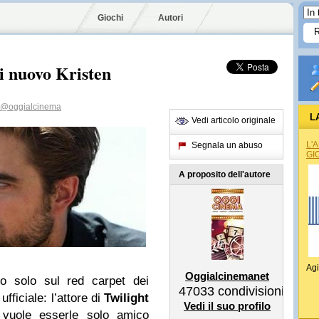
Giochi
Autori
di nuovo Kristen
@oggialcinema
L
Vedi articolo originale
L'
Segnala un abuso
GI
A proposito dell'autore
Agi
Oggialcinemanet
do solo sul red carpet dei
47033
condivisioni
fficiale: l’attore di
Twilight
Vedi il suo profilo
uole esserle solo amico