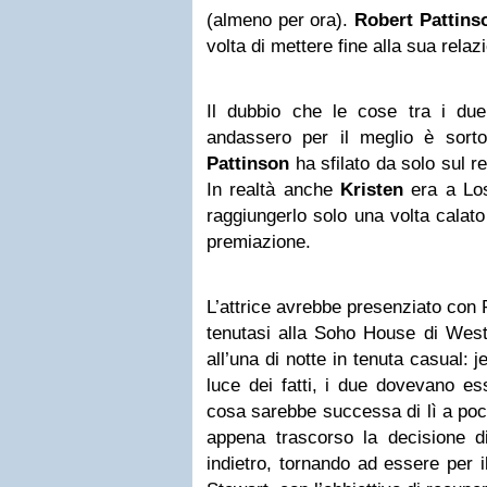
(almeno per ora).
Robert Pattins
volta di mettere fine alla sua rela
Il dubbio che le cose tra i due
andassero per il meglio è sorto
Pattinson
ha sfilato da solo sul r
In realtà anche
Kristen
era a Los
raggiungerlo solo una volta calato 
premiazione.
L’attrice avrebbe presenziato con 
tenutasi alla Soho House di Wes
all’una di notte in tenuta casual: j
luce dei fatti, i due dovevano ess
cosa sarebbe successa di lì a poco
appena trascorso la decisione d
indietro, tornando ad essere per 