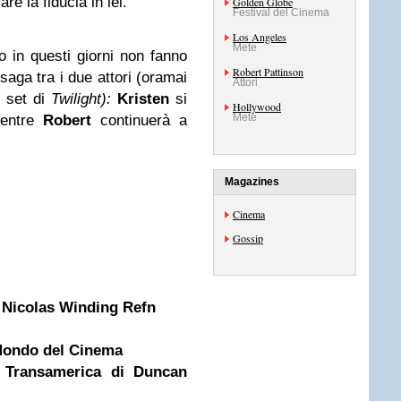
re la fiducia in lei.
Golden Globe
Festival del Cinema
Los Angeles
Mete
 in questi giorni non fanno
Robert Pattinson
 saga tra i due attori (oramai
Attori
l set di
Twilight):
Kristen
si
Hollywood
Mete
entre
Robert
continuerà a
Magazines
Cinema
Gossip
i Nicolas Winding Refn
Mondo del Cinema
e Transamerica di Duncan