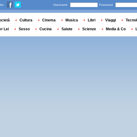
 su
Username
Password
ocietà
Cultura
Cinema
Musica
Libri
Viaggi
Tecnol
er Lei
Sesso
Cucina
Salute
Scienze
Media & Co