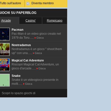
Tutto sull'autore
Diventa membro
 GIOCHI SU PAPERBLOG
Arcade
Casino'
Rompicapo
Pacman
Pac-Man é un video gioco creato nel
1979 da Toru......
Gioca
Nostradamus
Nostradamus è un gioco " shoot them
up" con una......
Gioca
Magical Cat Adventure
Riscopri Magical Cat Adventure, un
gioco d'arcade......
Gioca
Snake
Snake è un videogioco presente in
molti......
Gioca
Scopri lo spazio giochi di