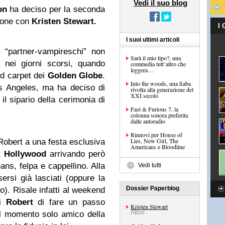
Vedi il suo blog
on
ha deciso per la seconda
zione con
Kristen Stewart
.
I
I suoi ultimi articoli
 “partner-vampireschi” non
Sarà il mio tipo?, una
 nei giorni scorsi, quando
commedia tutt’altro che
leggera…
ed carpet dei
Golden Globe
.
Into the woods, una fiaba
 Angeles, ma ha deciso di
rivolta alla generazione del
XXI secolo
il sipario della cerimonia di
Fast & Furious 7, la
colonna sonora preferita
dalle autoradio
Rinnovi per House of
Lies, New Girl, The
Robert a una festa esclusiva
Americans e Bloodline
t
Hollywood
arrivando però
eans, felpa e cappellino. Alla
Vedi tutti
ersi già lasciati (oppure la
Dossier Paperblog
). Risale infatti al weekend
i
Robert
di fare un passo
Kristen Stewart
Attori
il momento solo amico della