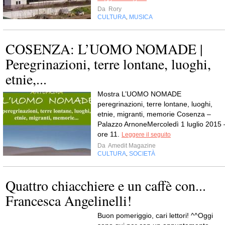
Da
Rory
CULTURA
MUSICA
,
COSENZA: L’UOMO NOMADE |
Peregrinazioni, terre lontane, luoghi,
etnie,...
Mostra L’UOMO NOMADE
peregrinazioni, terre lontane, luoghi,
etnie, migranti, memorie Cosenza –
Palazzo ArnoneMercoledì 1 luglio 2015 
ore 11.
Leggere il seguito
Da
Amedit Magazine
CULTURA
SOCIETÀ
,
Quattro chiacchiere e un caffè con...
Francesca Angelinelli!
Buon pomeriggio, cari lettori! ^^Oggi