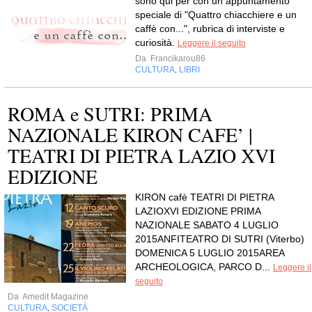
sono qui per con un appuntamento
speciale di "Quattro chiacchiere e un
caffè con...", rubrica di interviste e
curiosità.
Leggere il seguito
Da
Francikarou86
CULTURA
LIBRI
,
ROMA e SUTRI: PRIMA
NAZIONALE KIRON CAFE’ |
TEATRI DI PIETRA LAZIO XVI
EDIZIONE
KIRON cafè TEATRI DI PIETRA
LAZIOXVI EDIZIONE PRIMA
NAZIONALE SABATO 4 LUGLIO
2015ANFITEATRO DI SUTRI (Viterbo)
DOMENICA 5 LUGLIO 2015AREA
ARCHEOLOGICA, PARCO D...
Leggere il
seguito
Da
Amedit Magazine
CULTURA
SOCIETÀ
,