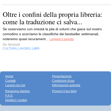
Oltre i confini della propria libreria:
come la traduzione ci salva...
Se osserviamo con onestà la pila di volumi che giace sul nostro
comodino o scorriamo le classifiche dei bestseller settimanali,
noteremo quasi sicurament...
Leggere il seguito
Da
Nicolasit
CULTURA
LAVORO
LIBRI
,
,
Home
Presentazione
Contatti
Condizioni d'uso
Lavora con noi
Informazioni azienda
Rassegna stampa
Proponi il tuo blog
F.A.Q.
Gestisci i cookie