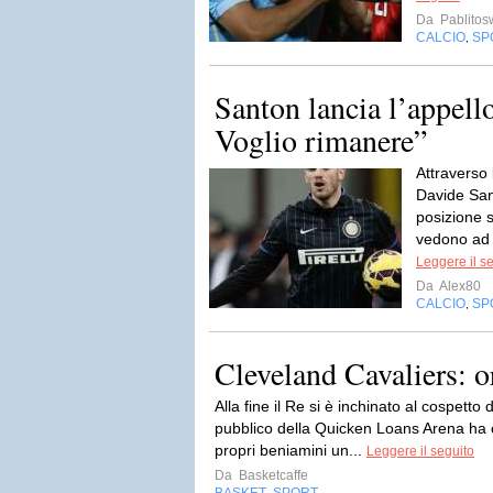
Da
Pablito
CALCIO
SP
,
Santon lancia l’appell
Voglio rimanere”
Attraverso
Davide San
posizione s
vedono ad 
Leggere il s
Da
Alex80
CALCIO
SP
,
Cleveland Cavaliers: o
Alla fine il Re si è inchinato al cospett
pubblico della Quicken Loans Arena ha 
propri beniamini un...
Leggere il seguito
Da
Basketcaffe