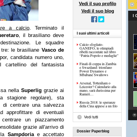
Vedi il suo profilo
Vedi il suo blog
I
re a calcio
. Terminato il
I suoi ultimi articoli
eretaro
, il brasiliano deve
destinazione. Le squadre
Calcio sfogliato-
GANEFO, le olimpiadi
tre: le brasiliane
Vasco de
ribelli raccontate nel libro
“Patria Popolo e medaglie”
spor, candidata numero uno,
Finali di coppa in Zambia
l cartellino del fantasista
e Swaziland: trionfano
Power Dynamos e
Mbabane Swallows
Arsenal, Tottenham o
Leicester? Calendario alla
ssa nella
Superlig
grazie ai
mano, sarà durissima per
Ranieri…
la stagione regolare), sta
Russia 2018: le speranze
o di centrare una salvezza
della Cina appese a un filo
 approfittare di eventuali
Vedi tutti
r centrare un piazzamento
solidate grazie all'arrivo di
Dossier Paperblog
 la
Sampdoria
e accettato