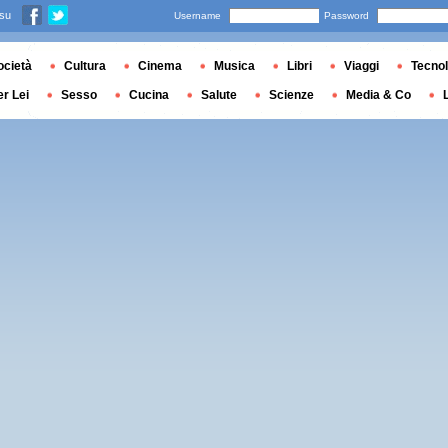
 su
Username
Password
ocietà
Cultura
Cinema
Musica
Libri
Viaggi
Tecnol
er Lei
Sesso
Cucina
Salute
Scienze
Media & Co