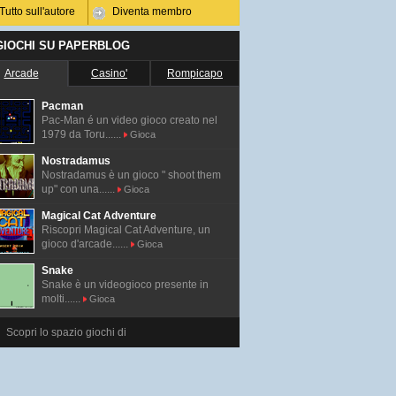
Tutto sull'autore
Diventa membro
 GIOCHI SU PAPERBLOG
Arcade
Casino'
Rompicapo
Pacman
Pac-Man é un video gioco creato nel
1979 da Toru......
Gioca
Nostradamus
Nostradamus è un gioco " shoot them
up" con una......
Gioca
Magical Cat Adventure
Riscopri Magical Cat Adventure, un
gioco d'arcade......
Gioca
Snake
Snake è un videogioco presente in
molti......
Gioca
Scopri lo spazio giochi di