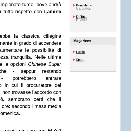
campionato turco, dove andrà
Ronaldinho
Calciatori
i tutto rispetto con
Lamine
Di Tutto
Riviste
ebbe la classica ciliegina
Magazines
sonante in grado di accendere
aumentare le possibilità di
Calcio
zza tranquilla. Nelle ultime
Sport
e le opzioni
Chinese Super
che - seppur restando
 - potrebbero entrare
 in cui il procuratore del
is) non trovasse l'accordo con
rò, sembrano certi che il
di ore: secondo i mass media
 domenica.
: coppia vintage con Eto'o?