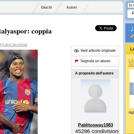
Giochi
Autori
talyaspor: coppia
@TuttoCalcioEste
L
Vedi articolo originale
L'
Segnala un abuso
GI
A proposito dell'autore
Agi
Pablitosway1983
45296
condivisioni