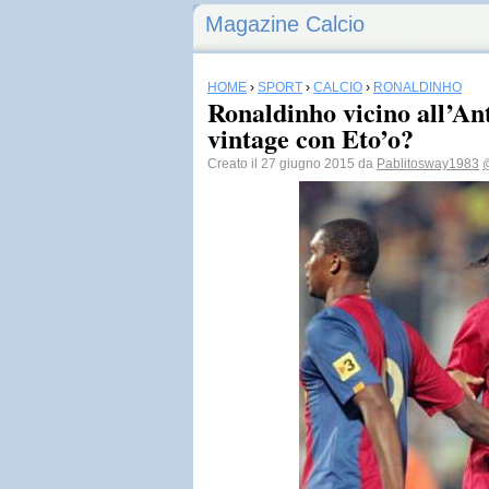
Magazine Calcio
HOME
›
SPORT
›
CALCIO
›
RONALDINHO
Ronaldinho vicino all’An
vintage con Eto’o?
Creato il 27 giugno 2015 da
Pablitosway1983