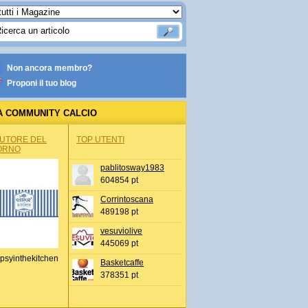
Non ancora membro?
Proponi il tuo blog
A COMMUNITY CALCIO
AUTORE DEL
TOP UTENTI
ORNO
pablitosway1983
604854 pt
Corrintoscana
489198 pt
vesuviolive
445069 pt
psyinthekitchen
Basketcaffe
378351 pt