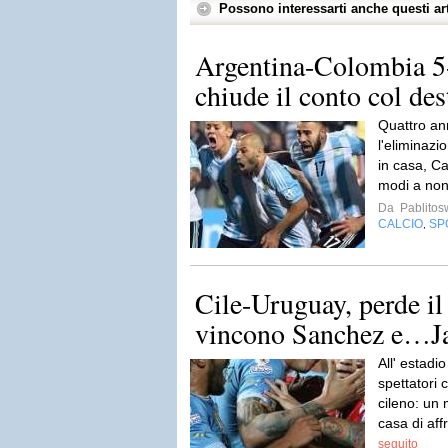
Possono interessarti anche questi art
Argentina-Colombia 5-4
chiude il conto col dest
Quattro ann
l'eliminazi
in casa, Ca
modi a non
Da
Pablito
CALCIO
SP
,
Cile-Uruguay, perde il
vincono Sanchez e…J
All' estadi
spettatori 
cileno: un 
casa di aff
seguito