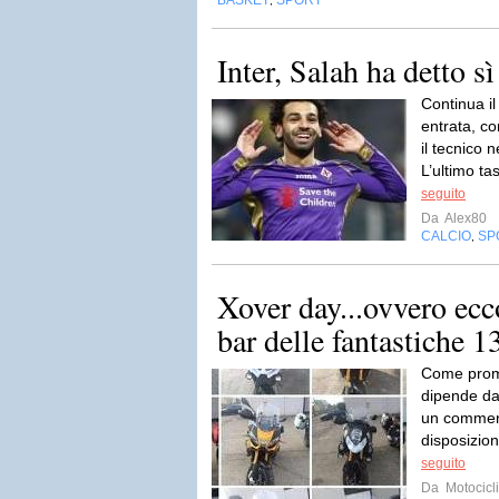
BASKET
SPORT
,
Inter, Salah ha detto sì
Continua il
entrata, c
il tecnico 
L’ultimo tas
seguito
Da
Alex80
CALCIO
SP
,
Xover day...ovvero ecc
bar delle fantastiche 1
Come prom
dipende dai
un comment
disposizion
seguito
Da
Motocicli