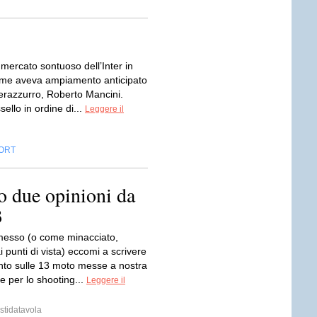
 mercato sontuoso dell’Inter in
ome aveva ampiamento anticipato
nerazzurro, Roberto Mancini.
sello in ordine di...
Leggere il
ORT
o due opinioni da
3
esso (o come minacciato,
 punti di vista) eccomi a scrivere
o sulle 13 moto messe a nostra
e per lo shooting...
Leggere il
stidatavola