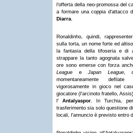
l'offerta della neo-promossa del 
a formare una coppia d'attacco d
Diarra
.
Ronaldinho, quindi, rappresenter
sulla torta, un nome forte ed alti
la fantasia della tifoseria e di 
strappare la tanto agognata salve
ore sono emerse con forza anch
League
e
Japan League
, 
momentaneamente defilate
vigorosamente in gioco nel caso
giocatore (l'arcinoto fratello, Ass
l'
Antalyaspor
. In Turchia, pe
trasferimento sia solo questione 
locali, l'annuncio è previsto entro
Ronaldinho vicino all'Antalyaspor