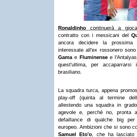
Ronaldinho
continuerà a gioca
contratto con i messicani del
Qu
ancora decidere la prossima 
interessate all'ex rossonero sono 
Gama
e
Fluminense
e l'Antalya
quest'ultima, per accaparrarsi i
brasiliano.
La squadra turca, appena promo
play-off (quinta al termine del
allestendo una squadra in grad
agevole e, perché no, pronta ad
defaillance di qualche big pe
europeo. Ambizioni che si sono con
Samuel Eto'o
, che ha lasciato