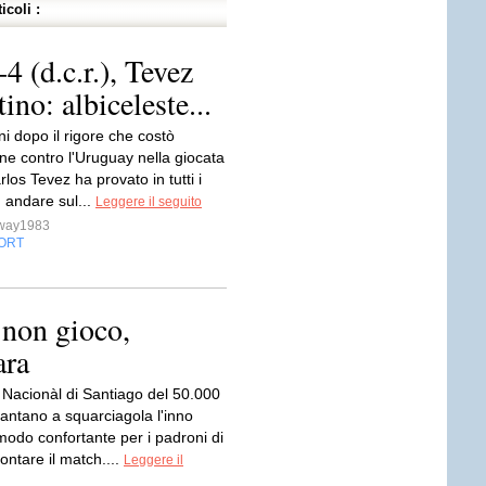
icoli :
 (d.c.r.), Tevez
ino: albiceleste...
i dopo il rigore che costò
one contro l'Uruguay nella giocata
rlos Tevez ha provato in tutti i
 andare sul...
Leggere il seguito
sway1983
ORT
 non gioco,
ara
o Nacionàl di Santiago del 50.000
cantano a squarciagola l'inno
modo confortante per i padroni di
rontare il match....
Leggere il