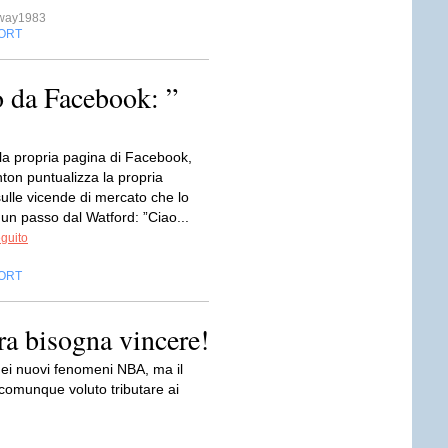
sway1983
ORT
o da Facebook: ”
 la propria pagina di Facebook,
ton puntualizza la propria
ulle vicende di mercato che lo
un passo dal Watford: ”Ciao...
eguito
ORT
ra bisogna vincere!
o dei nuovi fenomeni NBA, ma il
comunque voluto tributare ai