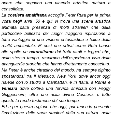
opere che segnano una vicenda artistica matura e
consolidata.
La
costiera amalfitana
accoglie Peter Ruta per la prima
volta negli anni ‘50 e qui vi trova una scena artistica
animata dalla presenza di molti stranieri che dalla
particolare bellezza dei luoghi traggono ispirazione a
tutto vantaggio di una visione entusiastica e felice della
realtà ambientale. E’ così che artisti come Ruta hanno
alle spalle un
naturalismo
dai tratti vitali e leggeri che,
nello stesso tempo, respirano dell’esperienza viva delle
avanguardie storiche che hanno direttamente conosciuto.
Ma Peter è anche cittadino del mondo, ha sempre dipinto
spostandosi tra il Messico, New York dove ancor oggi
risiede con lo studio a Manhattan, e in Italia, a
Roma
e
Venezia
dove coltiva una fervida amicizia con Peggy
Guggenheim, oltre che nella divina Costiera, e tutto
questo lo rende testimone del suo tempo.
Ed è per questa ragione che oggi, pur tenendo presente
l’evoluzione delle varie stagioni della sua pittura, nella