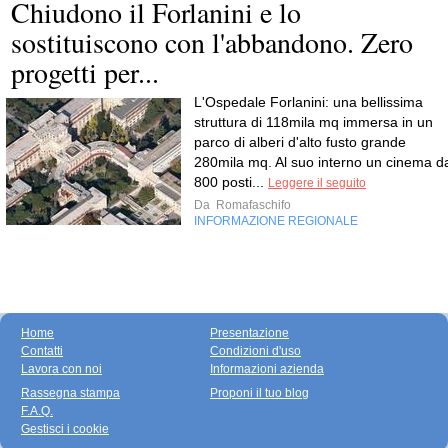
Chiudono il Forlanini e lo
sostituiscono con l'abbandono. Zero
progetti per...
L'Ospedale Forlanini: una bellissima
struttura di 118mila mq immersa in un
parco di alberi d'alto fusto grande
280mila mq. Al suo interno un cinema d
800 posti...
Leggere il seguito
Da
Romafaschifo
INFORMAZIONE REGIONALE
Home
Presentazione
Contatti
Condizioni d'uso
Lavora con noi
Informazioni azienda
Rassegna stampa
Proponi il tuo blog
F.A.Q.
Gestisci i cookie