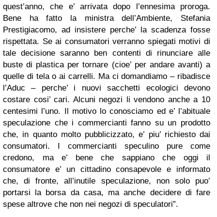
quest’anno, che e’ arrivata dopo l’ennesima proroga.
Bene ha fatto la ministra dell’Ambiente, Stefania
Prestigiacomo, ad insistere perche’ la scadenza fosse
rispettata. Se ai consumatori verranno spiegati motivi di
tale decisione saranno ben contenti di rinunciare alle
buste di plastica per tornare (cioe’ per andare avanti) a
quelle di tela o ai carrelli. Ma ci domandiamo – ribadisce
l’Aduc – perche’ i nuovi sacchetti ecologici devono
costare cosi’ cari. Alcuni negozi li vendono anche a 10
centesimi l’uno. Il motivo lo conosciamo ed e’ l’abituale
speculazione che i commercianti fanno su un prodotto
che, in quanto molto pubblicizzato, e’ piu’ richiesto dai
consumatori. I commercianti speculino pure come
credono, ma e’ bene che sappiano che oggi il
consumatore e’ un cittadino consapevole e informato
che, di fronte, all’inutile speculazione, non solo puo’
portarsi la borsa da casa, ma anche decidere di fare
spese altrove che non nei negozi di speculatori”.