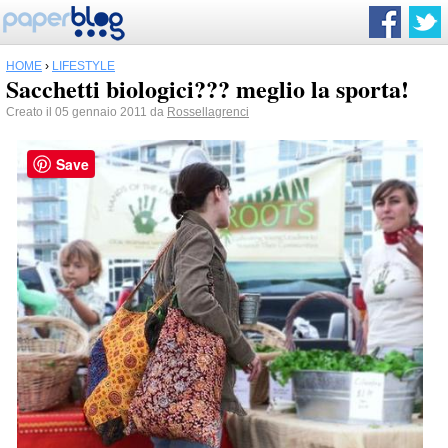
HOME
›
LIFESTYLE
Sacchetti biologici??? meglio la sporta!
Creato il 05 gennaio 2011 da
Rossellagrenci
Save