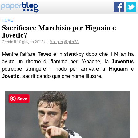
HOME
Sacrificare Marchisio per Higuain e
Jovetic?
Creato il 10 giugno 2013 da
Molipier
@pier78
Mentre l’affare
Tevez
è in stand-by dopo che il Milan ha
avuto un ritorno di fiamma per l’Apache, la
Juventus
potrebbe stringere il nodo per arrivare a
Higuain
e
Jovetic
, sacrificando qualche nome illustre.
Save