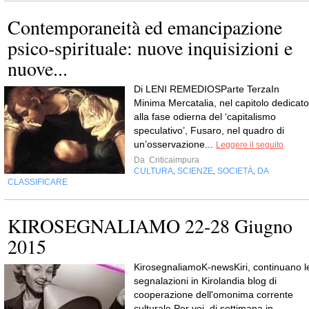
Contemporaneità ed emancipazione
psico-spirituale: nuove inquisizioni e
nuove...
Di LENI REMEDIOSParte TerzaIn
Minima Mercatalia, nel capitolo dedicato
alla fase odierna del ‘capitalismo
speculativo’, Fusaro, nel quadro di
un’osservazione...
Leggere il seguito
Da
Criticaimpura
CULTURA
SCIENZE
SOCIETÀ
DA
,
,
,
CLASSIFICARE
KIROSEGNALIAMO 22-28 Giugno
2015
KirosegnaliamoK-newsKiri, continuano l
segnalazioni in Kirolandia blog di
cooperazione dell'omonima corrente
culturale.Per voi, di settimana in