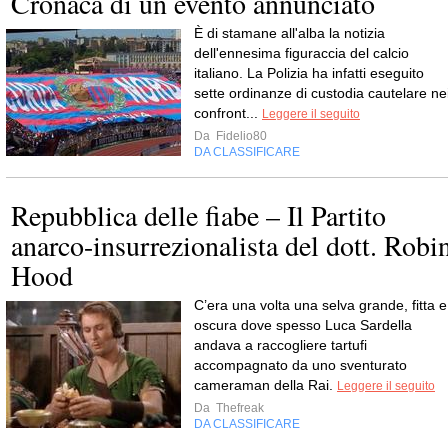
Cronaca di un evento annunciato
È di stamane all'alba la notizia
dell'ennesima figuraccia del calcio
italiano. La Polizia ha infatti eseguito
sette ordinanze di custodia cautelare ne
confront...
Leggere il seguito
Da
Fidelio80
DA CLASSIFICARE
Repubblica delle fiabe – Il Partito
anarco-insurrezionalista del dott. Robi
Hood
C’era una volta una selva grande, fitta e
oscura dove spesso Luca Sardella
andava a raccogliere tartufi
accompagnato da uno sventurato
cameraman della Rai.
Leggere il seguito
Da
Thefreak
DA CLASSIFICARE