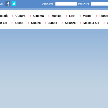
 su
Username
Password
ocietà
Cultura
Cinema
Musica
Libri
Viaggi
Tecnol
er Lei
Sesso
Cucina
Salute
Scienze
Media & Co