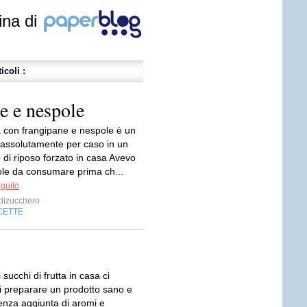
ina di
icoli :
e e nespole
a con frangipane e nespole è un
 assolutamente per caso in un
 di riposo forzato in casa Avevo
ole da consumare prima ch...
eguito
dizucchero
CETTE
 succhi di frutta in casa ci
i preparare un prodotto sano e
enza aggiunta di aromi e