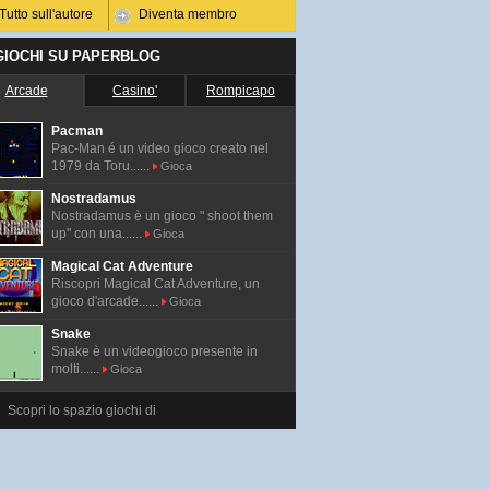
Tutto sull'autore
Diventa membro
 GIOCHI SU PAPERBLOG
Arcade
Casino'
Rompicapo
Pacman
Pac-Man é un video gioco creato nel
1979 da Toru......
Gioca
Nostradamus
Nostradamus è un gioco " shoot them
up" con una......
Gioca
Magical Cat Adventure
Riscopri Magical Cat Adventure, un
gioco d'arcade......
Gioca
Snake
Snake è un videogioco presente in
molti......
Gioca
Scopri lo spazio giochi di