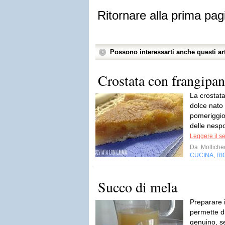
Ritornare alla prima pag
Possono interessarti anche questi art
Crostata con frangipan
La crostat
dolce nato
pomeriggio
delle nesp
Leggere il s
Da
Molliche
CUCINA
RI
,
Succo di mela
Preparare i
permette d
genuino, s