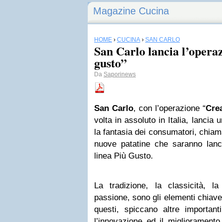
Magazine Cucina
HOME
›
CUCINA
›
SAN CARLO
San Carlo lancia l’operaz
gusto”
Da
Saporinews
San Carlo
, con l’operazione “
Crea
volta in assoluto in Italia, lancia u
la fantasia dei consumatori, chiama
nuove patatine che saranno lancia
linea Più Gusto.
La tradizione, la classicità, la
passione, sono gli elementi chiav
questi, spiccano altre important
l’innovazione ed il miglioramento