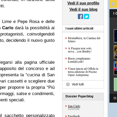
Vedi il suo profilo
ti.
Vedi il suo blog
I
o Lime e Pepe Rosa e delle
 Carlo
darà la possibilità ai
I suoi ultimi articoli
rotagonisti, coinvolgendoli
Montalbera, la Cantina del
to, decidendo il nuovo gusto
futuro
A Pasqua non solo
uova…con Bimby!
Buon compleanno
Lenti&Lode!
legarsi alla pagina ufficiale
 apposito del concorso e ad
Vinea lancia ad Offida la
terza edizione di Piceno
appresenta la “cucina di San
Open Anteprima
vari cassetti e scegliere due
Vedi tutti
 per proporre la propria “Più
ormaggi, salse e condimenti,
Dossier Paperblog
enti speciali.
San Carlo
Aziende
l sacchetto personalizzato
Facebook