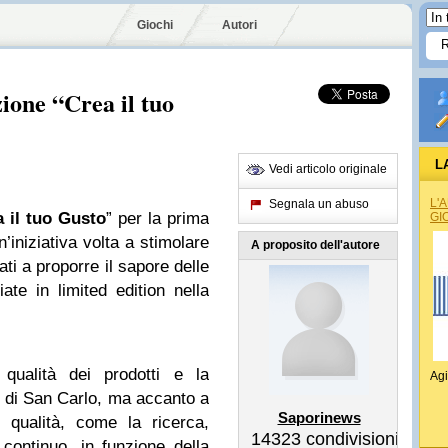
Giochi
Autori
ione “Crea il tuo
L
Vedi articolo originale
L'
Segnala un abuso
 il tuo Gusto
” per la prima
GI
n’iniziativa volta a stimolare
A proposito dell'autore
ti a proporre il sapore delle
te in limited edition nella
 qualità dei prodotti e la
Agi
e di San Carlo, ma accanto a
Saporinews
i qualità, come la ricerca,
14323
condivisioni
 continuo, in funzione della