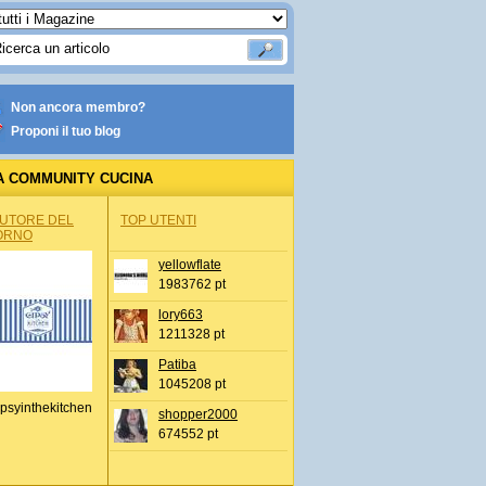
Non ancora membro?
Proponi il tuo blog
A COMMUNITY CUCINA
AUTORE DEL
TOP UTENTI
ORNO
yellowflate
1983762 pt
lory663
1211328 pt
Patiba
1045208 pt
psyinthekitchen
shopper2000
674552 pt