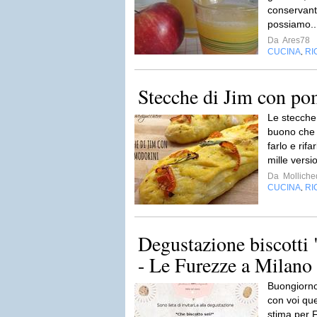
conservant
possiamo..
Da
Ares78
CUCINA
RI
,
Stecche di Jim con po
Le stecche
buono che 
farlo e rifa
mille versio
Da
Molliche
CUCINA
RI
,
Degustazione biscotti 
- Le Furezze a Milano
Buongiorno
con voi qu
stima per 