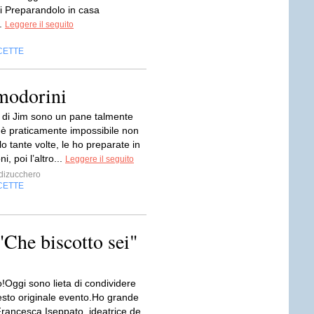
i Preparandolo in casa
.
Leggere il seguito
CETTE
modorini
 di Jim sono un pane talmente
è praticamente impossibile non
rlo tante volte, le ho preparate in
ni, poi l’altro...
Leggere il seguito
dizucchero
CETTE
"Che biscotto sei"
!Oggi sono lieta di condividere
esto originale evento.Ho grande
Francesca Iseppato, ideatrice de