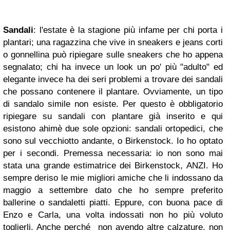
Sandali
: l'estate è la stagione più infame per chi porta i
plantari; una ragazzina che vive in sneakers e jeans corti
o gonnellina può ripiegare sulle sneakers che ho appena
segnalato; chi ha invece un look un po' più "adulto" ed
elegante invece ha dei seri problemi a trovare dei sandali
che possano contenere il plantare. Ovviamente, un tipo
di sandalo simile non esiste. Per questo è obbligatorio
ripiegare su sandali con plantare già inserito e qui
esistono ahimè due sole opzioni: sandali ortopedici, che
sono sul vecchiotto andante, o Birkenstock. Io ho optato
per i secondi. Premessa necessaria: io non sono mai
stata una grande estimatrice dei Birkenstock, ANZI. Ho
sempre deriso le mie migliori amiche che li indossano da
maggio a settembre dato che ho sempre preferito
ballerine o sandaletti piatti. Eppure, con buona pace di
Enzo e Carla, una volta indossati non ho più voluto
toglierli. Anche perché non avendo altre calzature, non