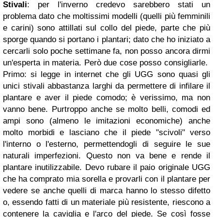
Stivali
: per l'inverno credevo sarebbero stati un
problema dato che moltissimi modelli (quelli più femminili
e carini) sono attillati sul collo del piede, parte che più
sporge quando si portano i plantari; dato che ho iniziato a
cercarli solo poche settimane fa, non posso ancora dirmi
un'esperta in materia. Però due cose posso consigliarle.
Primo: si legge in internet che gli UGG sono quasi gli
unici stivali abbastanza larghi da permettere di infilare il
plantare e aver il piede comodo; è verissimo, ma non
vanno bene. Purtroppo anche se molto belli, comodi ed
ampi sono (almeno le imitazioni economiche) anche
molto morbidi e lasciano che il piede "scivoli" verso
l'interno o l'esterno, permettendogli di seguire le sue
naturali imperfezioni. Questo non va bene e rende il
plantare inutilizzabile. Devo rubare il paio originale UGG
che ha comprato mia sorella e provarli con il plantare per
vedere se anche quelli di marca hanno lo stesso difetto
o, essendo fatti di un materiale più resistente, riescono a
contenere la caviglia e l'arco del piede. Se così fosse