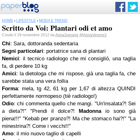
HOME
›
LIFESTYLE
›
MODA E TREND
Scritto da Voi: Plantari odi et amo
Creato il 29 novembre 2012 da
Anna3venere
@AnnaVenere3
Chi
: Sara, dottoranda sedentaria
Segni particolari
: portatrice sana di plantari
Nemici
: il tecnico radiologo che mi consigliò, una taglia
fa, di perdere 10 kg
Amici
: la dietologa che mi rispose, già una taglia fa, che
sarebbe stata una vera follia
Forma
: mela, tg 42, 61 kg per 1,67 di altezza QUINDI
perfettamente normopeso (tiè radiologo!)
Odio
: chi commenta quello che mangi. "Un'insalata?! Sei
a dieta?!" "Prendi il dolce?!
Madonna
io sono già
piena!!!" "Kebab per pranzo?! Ma che stomaco hai?!" "La
minestrina?! Come i vecchi!!"
Amo
: il mio nuovo taglio di capelli