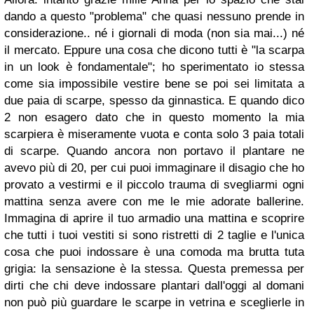
dando a questo "problema" che quasi nessuno prende in
considerazione.. né i giornali di moda (non sia mai...) né
il mercato. Eppure una cosa che dicono tutti è "la scarpa
in un look è fondamentale"; ho sperimentato io stessa
come sia impossibile vestire bene se poi sei limitata a
due paia di scarpe, spesso da ginnastica. E quando dico
2 non esagero dato che in questo momento la mia
scarpiera è miseramente vuota e conta solo 3 paia totali
di scarpe. Quando ancora non portavo il plantare ne
avevo più di 20, per cui puoi immaginare il disagio che ho
provato a vestirmi e il piccolo trauma di svegliarmi ogni
mattina senza avere con me le mie adorate ballerine.
Immagina di aprire il tuo armadio una mattina e scoprire
che tutti i tuoi vestiti si sono ristretti di 2 taglie e l'unica
cosa che puoi indossare è una comoda ma brutta tuta
grigia: la sensazione è la stessa. Questa premessa per
dirti che chi deve indossare plantari dall'oggi al domani
non può più guardare le scarpe in vetrina e sceglierle in