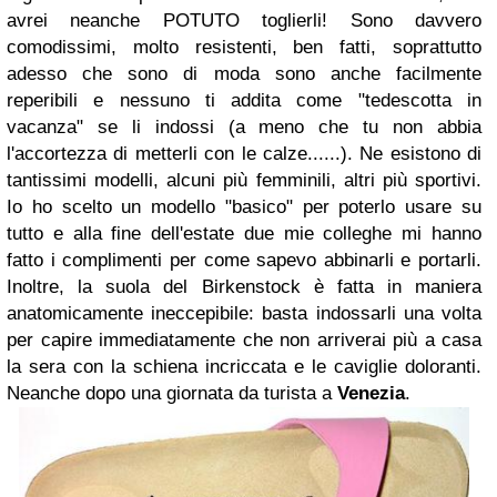
avrei neanche POTUTO toglierli! Sono davvero
comodissimi, molto resistenti, ben fatti, soprattutto
adesso che sono di moda sono anche facilmente
reperibili e nessuno ti addita come "tedescotta in
vacanza" se li indossi (a meno che tu non abbia
l'accortezza di metterli con le calze......). Ne esistono di
tantissimi modelli, alcuni più femminili, altri più sportivi.
Io ho scelto un modello "basico" per poterlo usare su
tutto e alla fine dell'estate due mie colleghe mi hanno
fatto i complimenti per come sapevo abbinarli e portarli.
Inoltre, la suola del Birkenstock è fatta in maniera
anatomicamente ineccepibile: basta indossarli una volta
per capire immediatamente che non arriverai più a casa
la sera con la schiena incriccata e le caviglie doloranti.
Neanche dopo una giornata da turista a
Venezia
.