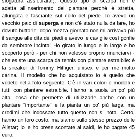
slogatura assicurata!). Questo tipo di scarpa non è
adatta all'inserimento del plantare perché è stretta,
allungata e fasciante sul collo del piede. Io avevo un
vecchio paio di
superga
e non c'è stato nulla da fare, ho
dovuto buttarle: dopo mezza giornata non mi arrivava più
il sangue alle dita dei piedi e avevo le caviglie così gonfie
da sembrare incinta! Ho girato in lungo e in largo e ho
scoperto però - per chi non volesse proprio rinunciarvi -
che esiste una scarpa da tennis con plantare estraibile: è
la sneaker di Tommy Hilfiger, unisex e per me molto
carina. Il modello che ho acquistato io è quello che
vedete nella foto seguente. C'è in vari colori e modelli e
tutti con plantare estraibile. Hanno la suola un po' più
alta, cosa che permette di utilizzarle anche con un
plantare "importante" e la pianta un po' più larga, ma
credimi che indossate tutto questo non si nota. Certo,
hanno un loro costo, ma siamo sullo stesso prezzo delle
Allstar; io le ho prese scontate ai saldi, le ho pagate 45
euro.