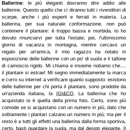
Ballerine
: le più eleganti dovranno dire addio alle
ballerine. Questo quello che ci diranno tutti i rivenditori di
scarpe, anche i più esperti e ferrati in materia. La
ballerina, per sua naturale conformazione, non può
contenere il plantare: è troppo bassa e morbida. Io ho
dovuto rinunciarvi per tutta l'estate; poi, l'ultimissimo
giorno di vacanza in montagna, mentre cercavo un
regalo per un'amica, il mio ragazzo ha notato in
esposizione delle ballerine con un po' di suola e il tallone
di camoscio rigido. Mi chiama e insieme notiamo che....
il plantare si estrae! Mi segno immediatamente la marca
e corro su internet a verificare quanto supposto: esistono
delle ballerine per chi porta il plantare, sono prodotte da
un'azienda italiana, la
IGI&CO
. La ballerina che ho
acquistato io è quella della prima foto. Certo, sono più
comode se si acquistano con un numero in più, dato che
solitamente i plantari calzano un numero in più; ma per il
resto è a tutti gli effetti una ballerina dalla forma sportiva,
certo, basti guardare la suola, ma dal design elegante. Il