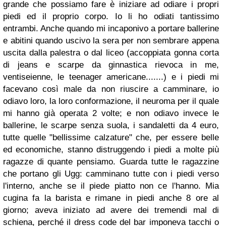
grande che possiamo fare è iniziare ad odiare i propri
piedi ed il proprio corpo. Io li ho odiati tantissimo
entrambi. Anche quando mi incaponivo a portare ballerine
e abitini quando uscivo la sera per non sembrare appena
uscita dalla palestra o dal liceo (accoppiata gonna corta
di jeans e scarpe da ginnastica rievoca in me,
ventiseienne, le teenager americane.......) e i piedi mi
facevano così male da non riuscire a camminare, io
odiavo loro, la loro conformazione, il neuroma per il quale
mi hanno già operata 2 volte; e non odiavo invece le
ballerine, le scarpe senza suola, i sandaletti da 4 euro,
tutte quelle "bellissime calzature" che, per essere belle
ed economiche, stanno distruggendo i piedi a molte più
ragazze di quante pensiamo. Guarda tutte le ragazzine
che portano gli Ugg: camminano tutte con i piedi verso
l'interno, anche se il piede piatto non ce l'hanno. Mia
cugina fa la barista e rimane in piedi anche 8 ore al
giorno; aveva iniziato ad avere dei tremendi mal di
schiena, perché il dress code del bar imponeva tacchi o