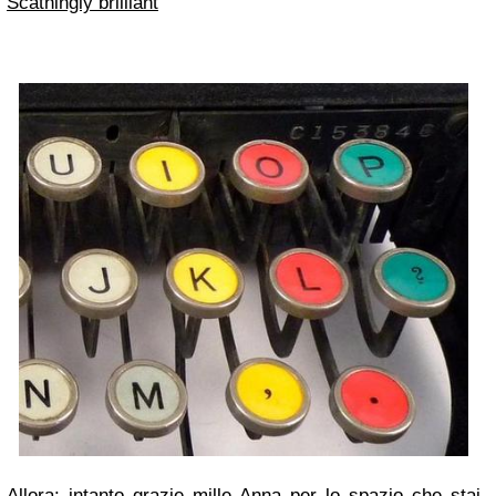
Scathingly brilliant
Allora: intanto grazie mille Anna per lo spazio che stai