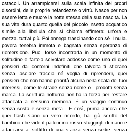
ostacoli. Un arrampicarsi sulla scala infinita dei propri
disordini, delle proprie nefandezze o virtù. Nasce per non
essere letta e muore la notte stessa della sua nascita. La
sua vita dura quanto quella del piccolo insetto acquatico
simile alla libellula che si chiama effimera: un'ora e
mezza, tutt'al più. Poi annega trascinando con sè il nulla,
povera tenebra immota e bagnata senza speranza di
riemersione. Puoi forse incontrarla in un momento di
solitudine e fartela scivolare addosso come uno di quei
pensieri dai contorni indefiniti che talvolta ti sfiorano
senza lasciare traccia né voglia di riprenderli, quei
pensieri che non hanno priorità alcuna nella scala dei tuoi
interessi, come le strade senza nome o i prodotti senza
marca. La scrittura notturna non ha la forza per restare
attaccata a nessuna memoria. È un viaggio continuo
senza sosta e senza meta. E così, prima ancora che
quei flash siano un vero ricordo, hai già scritto del
bambino che vide il palloncino rosso sfuggirgli di mano e
attaccarsi al soffitto di una stanza senza sedie, senza