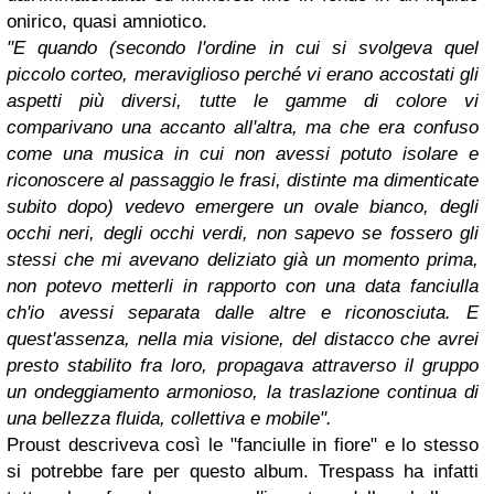
onirico, quasi amniotico.
"E quando (secondo l'ordine in cui si svolgeva quel
piccolo corteo, meraviglioso perché vi erano accostati gli
aspetti più diversi, tutte le gamme di colore vi
comparivano una accanto all'altra, ma che era confuso
come una musica in cui non avessi potuto isolare e
riconoscere al passaggio le frasi, distinte ma dimenticate
subito dopo) vedevo emergere un ovale bianco, degli
occhi neri, degli occhi verdi, non sapevo se fossero gli
stessi che mi avevano deliziato già un momento prima,
non potevo metterli in rapporto con una data fanciulla
ch'io avessi separata dalle altre e riconosciuta. E
quest'assenza, nella mia visione, del distacco che avrei
presto stabilito fra loro, propagava attraverso il gruppo
un ondeggiamento armonioso, la traslazione continua di
una bellezza fluida, collettiva e mobile".
Proust descriveva così le "fanciulle in fiore" e lo stesso
si potrebbe fare per questo album. Trespass ha infatti