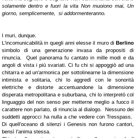
solamente
dentro e fuori la vita
Non muoiono mai,
Un
giorno, semplicemente, si addormenteranno.
I muri, dunque.
L'incomunicabilità in quegli anni elesse il muro di
Berlino
simbolo di una generazione invasa da propositi di
rinuncia.
Quel panorama fu cantato in mille modi e da
angoli di vista i più svariati. Ci fu chi si appoggiò ad una
chitarra e ad un'armonica per sottolinearne la dimensione
intimista e solitaria, chi lo aggredì con le sonorità
elettriche e distorte accentuandone la dimensione
disperata metropolitana e suburbana, chi lo interpretò col
linguaggio del non senso per metterne meglio a fuoco il
carattere non parlato, di rinuncia al dialogo.
Nessuno dei
suddetti approcci ha nulla a che vedere con Tresspass.
Di quell'oceano di silenzi i Genesis non furono cantori,
bensì l'anima stessa.