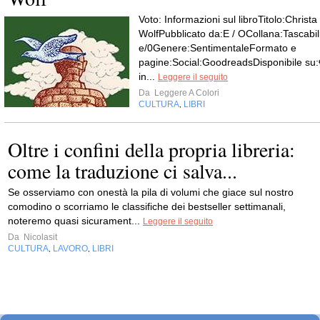
Voto: Informazioni sul libroTitolo:Christa
WolfPubblicato da:E / OCollana:Tascabil
e/0Genere:SentimentaleFormato e
pagine:Social:GoodreadsDisponibile su:
in...
Leggere il seguito
Da
Leggere A Colori
CULTURA
LIBRI
,
Oltre i confini della propria libreria:
come la traduzione ci salva...
Se osserviamo con onestà la pila di volumi che giace sul nostro
comodino o scorriamo le classifiche dei bestseller settimanali,
noteremo quasi sicurament...
Leggere il seguito
Da
Nicolasit
CULTURA
LAVORO
LIBRI
,
,