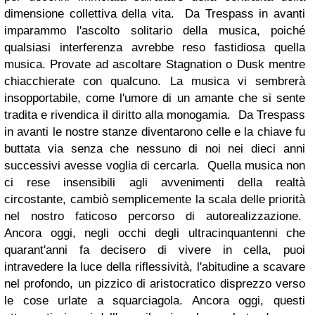
dimensione collettiva della vita. Da Trespass in avanti
imparammo l'ascolto solitario della musica, poiché
qualsiasi interferenza avrebbe reso fastidiosa quella
musica. Provate ad ascoltare Stagnation o Dusk mentre
chiacchierate con qualcuno. La musica vi sembrerà
insopportabile, come l'umore di un amante che si sente
tradita e rivendica il diritto alla monogamia. Da Trespass
in avanti le nostre stanze diventarono celle e la chiave fu
buttata via senza che nessuno di noi nei dieci anni
successivi avesse voglia di cercarla. Quella musica non
ci rese insensibili agli avvenimenti della realtà
circostante, cambiò semplicemente la scala delle priorità
nel nostro faticoso percorso di autorealizzazione.
Ancora oggi, negli occhi degli ultracinquantenni che
quarant'anni fa decisero di vivere in cella, puoi
intravedere la luce della riflessività, l'abitudine a scavare
nel profondo, un pizzico di aristocratico disprezzo verso
le cose urlate a squarciagola. Ancora oggi, questi