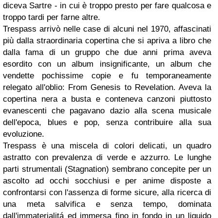
diceva Sartre - in cui è troppo presto per fare qualcosa e
troppo tardi per farne altre.
Trespass arrivò nelle case di alcuni nel 1970, affascinati
più dalla straordinaria copertina che si apriva a libro che
dalla fama di un gruppo che due anni prima aveva
esordito con un album insignificante, un album che
vendette pochissime copie e fu temporaneamente
relegato all'oblio: From Genesis to Revelation. Aveva la
copertina nera a busta e conteneva canzoni piuttosto
evanescenti che pagavano dazio alla scena musicale
dell'epoca, blues e pop, senza contribuire alla sua
evoluzione.
Trespass è una miscela di colori delicati, un quadro
astratto con prevalenza di verde e azzurro. Le lunghe
parti strumentali (Stagnation) sembrano concepite per un
ascolto ad occhi socchiusi e per anime disposte a
confrontarsi con l'assenza di forme sicure, alla ricerca di
una meta salvifica e senza tempo, dominata
dall'immaterialitá ed immersa fino in fondo in un liquido