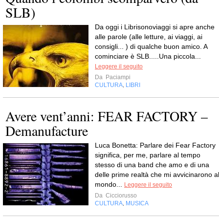
SLB)
Da oggi i Librisonoviaggi si apre anche
alle parole (alle letture, ai viaggi, ai
consigli... ) di qualche buon amico. A
cominciare è SLB.....Una piccola...
Leggere il seguito
Da
Paciampi
CULTURA
LIBRI
,
Avere vent’anni: FEAR FACTORY –
Demanufacture
Luca Bonetta: Parlare dei Fear Factory
significa, per me, parlare al tempo
stesso di una band che amo e di una
delle prime realtà che mi avvicinarono a
mondo...
Leggere il seguito
Da
Cicciorusso
CULTURA
MUSICA
,