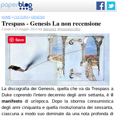
HOME
›
CULTURA
›
GENESIS
Trespass - Genesis La non recensione
Creato il 15 maggio 2013 da
Stanza51
@massimo1963
Save
La discografia dei Genesis, quella che va da Trespass a
Duke coprendo l'intero decennio degli anni settanta, è
il
manifesto
di un'epoca. Dopo la sbornia consumistica
degli anni cinquanta e quella rivoluzionaria dei sessanta,
ciascuna a modo suo dominate da una nota profonda di