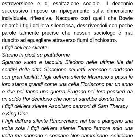
estroversione e di esaltazione sociale, il decennio
successivo impose un ripiegamento sulla dimensione
individuale, riflessiva. Nacquero così quelli che Bowie
chiamò i figli dell'era silenziosa, descrivendoli con poche
parole talmente precise che nessun sociologo è mai
riuscito ad eguagliare attraverso fiumi d'inchiostro.
I figli dell'era silente
Stanno in piedi su piattaforme
Sguardo vuoto e taccuini
Siedono nelle ultime file
dei
confini della città
Giacciono nei letti venendo
e andando
con gran facilità
I figli dell'era silente
Misurano a passi le
loro stanze
grandi come una cella
Fioriscono per un anno
o due
poi fanno una guerra
Frugano nei loro pensieri da
un soldo
Poi decidono che non si sarebbe dovuta fare
I figli dell'era silente
Ascoltano canzoni di Sam Therapy
e King Dice
I figli dell'era silente
Rimorchiano nei bar
e piangono una
volta sola
I figli dell'era silente
Fanno l'amore solo una
volta
ma sognano e sognano
Non camminano, scivolano