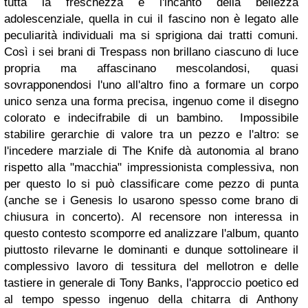
tutta la freschezza e l'incanto della bellezza
adolescenziale, quella in cui il fascino non è legato alle
peculiarità individuali ma si sprigiona dai tratti comuni.
Così i sei brani di Trespass non brillano ciascuno di luce
propria ma affascinano mescolandosi, quasi
sovrapponendosi l'uno all'altro fino a formare un corpo
unico senza una forma precisa, ingenuo come il disegno
colorato e indecifrabile di un bambino. Impossibile
stabilire gerarchie di valore tra un pezzo e l'altro: se
l'incedere marziale di The Knife dà autonomia al brano
rispetto alla "macchia" impressionista complessiva, non
per questo lo si può classificare come pezzo di punta
(anche se i Genesis lo usarono spesso come brano di
chiusura in concerto). Al recensore non interessa in
questo contesto scomporre ed analizzare l'album, quanto
piuttosto rilevarne le dominanti e dunque sottolineare il
complessivo lavoro di tessitura del mellotron e delle
tastiere in generale di Tony Banks, l'approccio poetico ed
al tempo spesso ingenuo della chitarra di Anthony