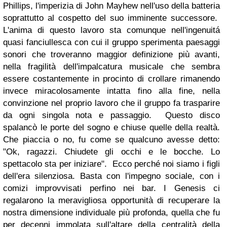
Phillips, l'imperizia di John Mayhew nell'uso della batteria
soprattutto al cospetto del suo imminente successore.
L'anima di questo lavoro sta comunque nell'ingenuitá
quasi fanciullesca con cui il gruppo sperimenta paesaggi
sonori che troveranno maggior definizione più avanti,
nella fragilità dell'impalcatura musicale che sembra
essere costantemente in procinto di crollare rimanendo
invece miracolosamente intatta fino alla fine, nella
convinzione nel proprio lavoro che il gruppo fa trasparire
da ogni singola nota e passaggio. Questo disco
spalancò le porte del sogno e chiuse quelle della realtà.
Che piaccia o no, fu come se qualcuno avesse detto:
"Ok, ragazzi. Chiudete gli occhi e le bocche. Lo
spettacolo sta per iniziare". Ecco perché noi siamo i figli
dell'era silenziosa. Basta con l'impegno sociale, con i
comizi improvvisati perfino nei bar. I Genesis ci
regalarono la meravigliosa opportunità di recuperare la
nostra dimensione individuale più profonda, quella che fu
per decenni immolata sull'altare della centralità della