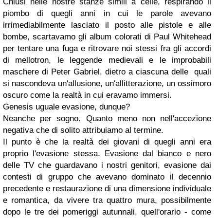
Chiusi nelle nostre stanze simili a celle, respirando il
piombo di quegli anni in cui le parole avevano
irrimediabilmente lasciato il posto alle pistole e alle
bombe, scartavamo gli album colorati di Paul Whitehead
per tentare una fuga e ritrovare noi stessi fra gli accordi
di mellotron, le leggende medievali e le improbabili
maschere di Peter Gabriel, dietro a ciascuna delle quali
si nascondeva un'allusione, un'allitterazione, un ossimoro
oscuro come la realtà in cui eravamo immersi.
Genesis uguale evasione, dunque?
Neanche per sogno. Quanto meno non nell'accezione
negativa che di solito attribuiamo al termine.
Il punto è che la realtà dei giovani di quegli anni era
proprio l'evasione stessa. Evasione dal bianco e nero
delle TV che guardavano i nostri genitori, evasione dai
contesti di gruppo che avevano dominato il decennio
precedente e restaurazione di una dimensione individuale
e romantica, da vivere tra quattro mura, possibilmente
dopo le tre dei pomeriggi autunnali, quell'orario - come