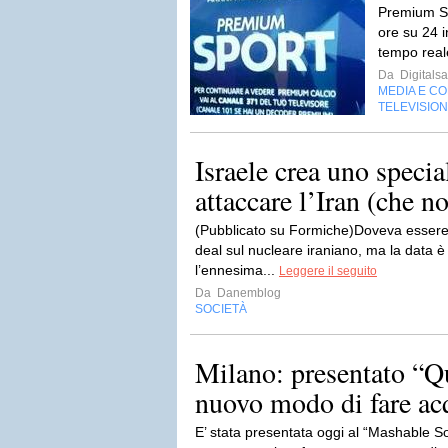
Premium Sp
ore su 24 i
tempo reale
Da
Digitalsa
MEDIA E C
TELEVISIO
Israele crea uno specia
attaccare l’Iran (che n
(Pubblicato su Formiche)Doveva essere o
deal sul nucleare iraniano, ma la data è
l’ennesima...
Leggere il seguito
Da
Danemblog
SOCIETÀ
Milano: presentato “Q
nuovo modo di fare acqu
E’ stata presentata oggi al “Mashable 