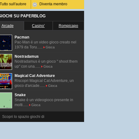
Tutto sull'autore
Diventa membro
 GIOCHI SU PAPERBLOG
Arcade
Casino'
Rompicapo
Pacman
Pac-Man é un video gioco creato nel
1979 da Toru......
Gioca
Nostradamus
Nostradamus è un gioco " shoot them
up" con una......
Gioca
Magical Cat Adventure
Riscopri Magical Cat Adventure, un
gioco d'arcade......
Gioca
Snake
Snake è un videogioco presente in
molti......
Gioca
Scopri lo spazio giochi di