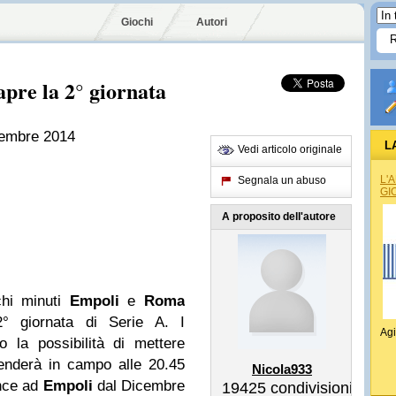
Giochi
Autori
pre la 2° giornata
tembre 2014
L
Vedi articolo originale
L'
Segnala un abuso
GI
A proposito dell'autore
chi minuti
Empoli
e
Roma
2° giornata di Serie A. I
Agi
 la possibilità di mettere
enderà in campo alle 20.45
Nicola933
nce ad
Empoli
dal Dicembre
19425
condivisioni