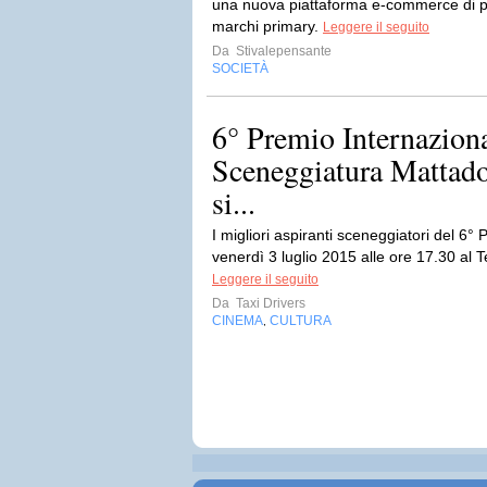
una nuova piattaforma e-commerce di pr
marchi primary.
Leggere il seguito
Da
Stivalepensante
SOCIETÀ
6° Premio Internaziona
Sceneggiatura Mattado
si...
I migliori aspiranti sceneggiatori del 6°
venerdì 3 luglio 2015 alle ore 17.30 al Te
Leggere il seguito
Da
Taxi Drivers
CINEMA
CULTURA
,