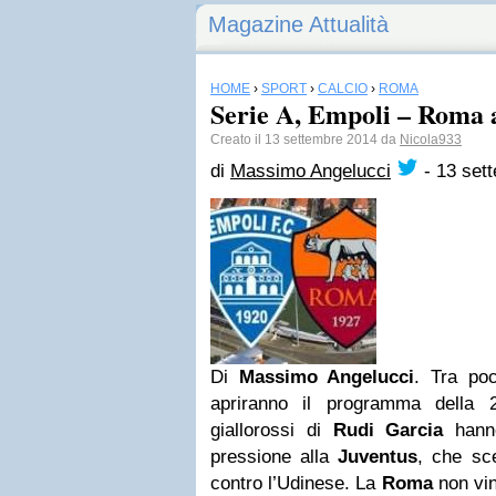
Magazine Attualità
HOME
›
SPORT
›
CALCIO
›
ROMA
Serie A, Empoli – Roma a
Creato il 13 settembre 2014 da
Nicola933
di
Massimo Angelucci
-
13 set
Di
Massimo Angelucci
. Tra po
apriranno il programma della 
giallorossi di
Rudi Garcia
hanno
pressione alla
Juventus
, che sc
contro l’Udinese. La
Roma
non vi