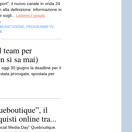
ort", il nuovo canale in onda 24
n alta definizione: informazione in
 sugli...
Leggere il seguito
t
OMUNICAZIONE
PROGRAMMI TV
,
,
NE
l team per
on si sa mai)
ggi 30 giugno la deadline per il
 stata prorogata, spostata per
ueboutique”, il
isti online tra...
Social Media Day” Queboutique,