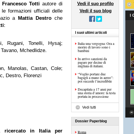
Francesco Totti
autore di
Vedi il suo profilo
e formazioni ufficiali delle
Vedi il suo blog
I
pazio a
Mattia Destro
che
ti
:
I suoi ultimi articoli
, Rugani, Tonelli, Hysaj;
Italia una vergogna: Ora a
morire di lavoro sono i
; Tavano, Mchedlidze.
bambini
In arrivo sanzioni da
pagare per decine di
migliaia di italiani.
n, Manolas, Castan, Cole;
“Voglio portare due
c, Destro, Florenzi
bagagli a mano in aereo”:
poi succede l’incredibile
Decapitata a 17 anni per
una storia d’amore: la testa
portata in processione
Vedi tutti
Dossier Paperblog
a ricercato in Italia per
Roma