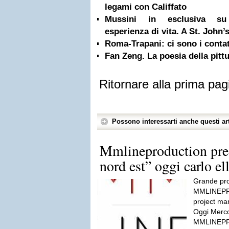
legami con Califfato
Mussini in esclusiva su 
esperienza di vita. A St. John’s
Roma-Trapani: ci sono i contat
Fan Zeng. La poesia della pittu
Ritornare alla prima pag
Possono interessarti anche questi art
Mmlineproduction pres
nord est” oggi carlo ell
Grande pro
MMLINEPRO
project ma
Oggi Merco
MMLINEPRO