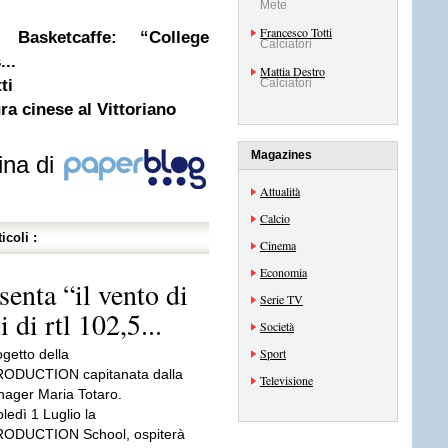
Mete
Francesco Totti
Basketcaffe: “College
Calciatori
...
Mattia Destro
ti
Calciatori
ra cinese al Vittoriano
Magazines
ina di
Attualità
Calcio
icoli :
Cinema
Economia
enta “il vento di
Serie TV
i di rtl 102,5...
Società
Sport
getto della
DUCTION capitanata dalla
Televisione
nager Maria Totaro.
ledì 1 Luglio la
DUCTION School, ospiterà