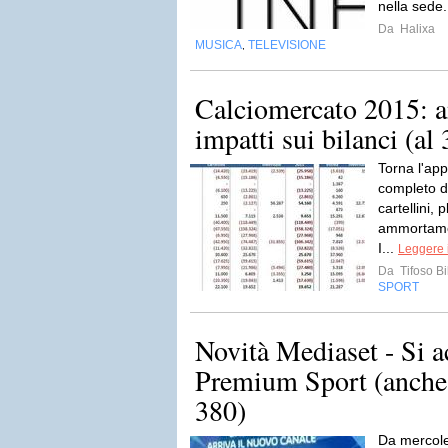
nella sede.
Da
Halixa
MUSICA
TELEVISIONE
,
Calciomercato 2015: an
impatti sui bilanci (al
Torna l'ap
completo d
cartellini,
ammortament
I...
Leggere i
Da
Tifoso Bi
SPORT
Novità Mediaset - Si a
Premium Sport (anche
380)
Da mercole