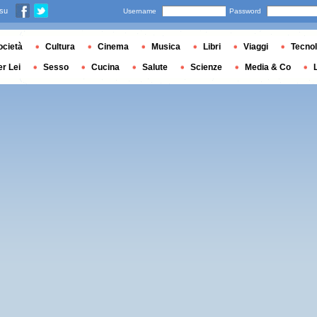
 su
Username
Password
ocietà
Cultura
Cinema
Musica
Libri
Viaggi
Tecnol
er Lei
Sesso
Cucina
Salute
Scienze
Media & Co