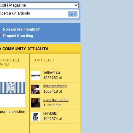
Non ancora membro?
Proponi il tuo blog
A COMMUNITY ATTUALITÀ
AUTORE DEL
TOP UTENTI
ORNO
yellowflate
1983762 pt
intrattenimento
1608418 pt
maestrarosalba
1126395 pt
psyinthekitchen
ladyblitz
1046574 pt